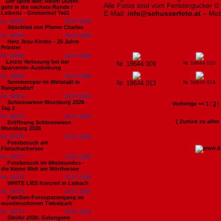
​Der Spirit lebt: Rollin Dudes
Alle Fotos sind vom Fenstergucker ©
geht in die nächste Runde /
E-Mail:
info@schusserfoto.at
– Mob
Leibnitz - Grottenhof Teil1
Nr. 18785
26.07.2026
Abschied von Pfarrer Charles
Nr. 18784
26.07.2026
Herz Jesu Kirche – 25 Jahre
Priester
Nr. 18783
25.07.2026
​Letzte Verlosung bei der
Nr. 18644 009
Nr. 18644 010
Sparverein-Aushebung
Nr. 18782
25.07.2026
Sommeroper im Wirtstadl in
Nr. 18644 013
Nr. 18644 014
Rangersdorf
Nr. 18780
25.07.2026
Schlosswiese Moosburg 2026 -
:
Vorherige <<
1
|
2
|
Tag 2
Nr. 18779
24.07.2026
[ Zurück zu alle
Eröffnung Schlosswiese
Moosburg 2026
Nr. 18778
23.07.2026
Fotobesuch am
Flatschachersee
Nr. 18777
23.07.2026
Fotobesuch im Minimundus -
die kleine Welt am Wörthersee
Nr. 18776
22.07.2026
WHITE LIES Konzert in Laibach
Nr. 18775
20.07.2026
Familien-Fotospaziergang im
wunderschönen Tiebelpark
Nr. 18774
20.07.2026
SiniAir 2026: Gelungene