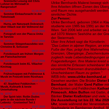
Szenische Lesung mit Chris
Ulrike Bernhards Malerei bewegt sic
Lohner im Wirtstadl in
Ihre Arbeiten öffnen Zonen des Übe
Rangersdorf
und Raum neu ausgehandelt werden – 
Nr. 18795
01.08.2026
Sommer Einkaufsnacht in der
sinnlicher Dichte.
Tiebelstadt
Zur Person:
Nr. 18794
29.07.2026
Ulrike Bernhard, geboren 1964 in Kla
Hurra, am Naturpark Dobratsch
studierte von 1985 bis 1991 an der 
über Villach war der Vollmond da!
Wien. Seit 2006 lebt und arbeitet si
Nr. 18793
29.07.2026
auf 1070 Metern Seehöhe an der Gre
Fotogruß von der Piazza Unita
in Tarvisio
der Steiermark.
Nr. 18792
29.07.2026
Über ihre Arbeit sagt die Künstlerin:
Sommer-Stiegenhausdeko von
"Das Leben in alpiner Region, an ei
Christine B. Schusser
Fuße der Rax, prägt ihre Wahrnehmu
Nr. 18791
29.07.2026
Grenzen, Übergänge, Zwischenräume,
Fotobesuch am frühen Morgen
am Flatschachersee
zugleich reale Lebensbedingungen un
Fragestellungen. Ihre Malerei kreist 
Nr. 18790
27.07.2026
Fotobesuch beim 81. Villacher
das sinnliche Erfassen scheinbarer 
Kirchtag
einzelnen Phänomen dranzubleiben u
Nr. 18789
26.07.2026
Unscheinbaren Raum zu geben."
Frühschoppen mit Feldmesse &
WEB-Info:
www.ulrike-bernhard.at
Musik im Festzelt beim Rüsthaus
Gesehen wurden: Die Brüder
Dieter
Nr. 18788
26.07.2026
47. Stadtfest Feldkirchen –
Bernhard
, der Maler
Gerd Pallier
mit
Musik, Kulinarik & beste
Oberkärnten und Feldkirchen
Kathar
Unterhaltung
Primosch
,
Albin Bulfon
mit Gattin, 
Nr. 18787
26.07.2026
Bänker
Dieter Kraßnitzer
und viele, 
Der Spirit lebt: Rollin Dudes
geht in die nächste Runde /
Die Ausstellung ist bis 22. Mai 202
Leibnitz - Grottenhof Teil 2
Uhr
, sowie während der Veranstaltun
Nr. 18786
26.07.2026
Stadtgalerie im Bamberger Amthof, 9