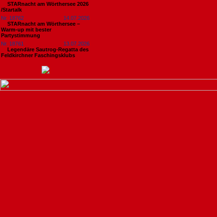
STARnacht am Wörthersee 2026
/Startalk
Nr. 18762
14.07.2026
STARnacht am Wörthersee –
Warm-up mit bester
Partystimmung
Nr. 18761
13.07.2026
Legendäre Sautrog-Regatta des
Feldkirchner Faschingsklubs