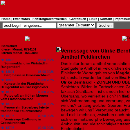
Home
|
Eventfotos
|
Fenstergucker werden
|
Gästebuch
|
Links
|
Kontakt
|
Impressu
Besucher:
diesen Monat: 8724101
Vernissage von Ulrike Bernh
letzten Monat: 15503886
Amthof Feldkirchen
Nr. 18802
08.08.2026
Das kultur-forum-amthof veranstaltet
Summerklang im Wirtstadl in
Rangersdorf
Stadtgalerie Amthof in Feldkirchen d
Nr. 18801
06.08.2026
Einleitende Worte gab es von
Magda
Bergmesse in Grosskirchheim
ist, deshalb wurde der Text von
Eva 
Nr. 18800
03.08.2026
Ulrike Bernhard
-
ZONEN UND ÜB
Konzert in der Pfarrkirche
Schichten. Bilder. In Farbschichten 
Heiligenblut am Grossglockner
faktisch Sichtbare – ist es noch hier 
Nr. 18799
03.08.2026
Fotogruß am frühen Morgen
Übergang, wo verliert er sich? In fli
vom Flatschachersee
sich Wahrnehmung und Verortung, we
Nr. 18798
02.08.2026
wir uns? Entlang welcher Spuren, Fr
Feuerwehr Steuerberg feierte
bewegen wir uns? Verortung braucht
traditionelle Feuerwehrfest
und nicht-mehr-da, zwischen noch-nicht
Nr. 18797
02.08.2026
sich eine metamorphe Bewegung aus
Vernissage Eröffnung in
Grosskirchheim
Ambiguität und Vielschichtigkeit trete
Nr. 18796
02.08.2026
Eindeutigkeit.