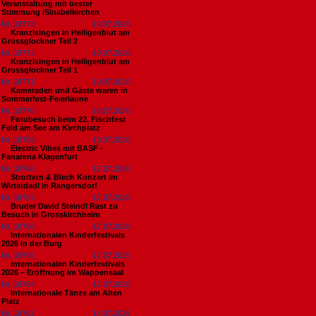
Veranstaltung mit bester
Stimmung /Sinabelkirchen
Nr. 18773
19.07.2026
Kranzlsingen in Heiligenblut am
Grossglockner Teil 2
Nr. 18772
19.07.2026
Kranzlsingen in Heiligenblut am
Grossglockner Teil 1
Nr. 18771
19.07.2026
Kameraden und Gäste waren in
Sommerfest-Feierlaune
Nr. 18770
18.07.2026
Fotobesuch beim 22. Fischfest
Feld am See am Kirchplatz
Nr. 18769
18.07.2026
Electric Vibes mit BASF -
Fanarena Klagenfurt
Nr. 18768
17.07.2026
Strottern & Blech Konzert im
Wirtstdadl in Rangersdorf
Nr. 18767
17.07.2026
Bruder David Steindl Rast zu
Besuch in Grosskirchheim
Nr. 18766
17.07.2026
Internationalen Kinderfestivals
2026 in der Burg
Nr. 18765
17.07.2026
Internationalen Kinderfestivals
2026 – Eröffnung im Wappensaal
Nr. 18764
17.07.2026
Internationale Tänze am Alten
Platz
Nr. 18763
14.07.2026