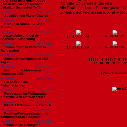
​Der Spirit lebt: Rollin Dudes
(Schüler 17 Jahre) angereist!
geht in die nächste Runde /
Alle Fotos sind vom Fenstergucker ©
Leibnitz - Grottenhof Teil1
E-Mail:
info@schusserfoto.at
– Mob
Nr. 18785
26.07.2026
Abschied von Pfarrer Charles
Nr. 18784
26.07.2026
Herz Jesu Kirche – 25 Jahre
Priester
Nr. 18783
25.07.2026
​Letzte Verlosung bei der
Nr. 18543 001
Nr. 18543 002
Sparverein-Aushebung
Nr. 18782
25.07.2026
Sommeroper im Wirtstadl in
Nr. 18543 005
Nr. 18543 006
Rangersdorf
Nr. 18780
25.07.2026
Schlosswiese Moosburg 2026 -
1
|
2
|
3
|
4
|
5
|
6
|
7
|
8
|
9
|
Tag 2
17
|
18
|
19
|
20
|
21
|
22
Nr. 18779
24.07.2026
Eröffnung Schlosswiese
[ Zurück zu alle
Moosburg 2026
Nr. 18778
23.07.2026
Fotobesuch am
Flatschachersee
Nr. 18777
23.07.2026
Fotobesuch im Minimundus -
die kleine Welt am Wörthersee
Nr. 18776
22.07.2026
WHITE LIES Konzert in Laibach
Nr. 18775
20.07.2026
Familien-Fotospaziergang im
wunderschönen Tiebelpark
Nr. 18774
20.07.2026
SiniAir 2026: Gelungene