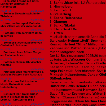
Szenische Lesung mit Chris
1. Sankt Urban
inkl. LJ-Wanderpokal
Lohner im Wirtstadl in
2. Himmelberg
Rangersdorf
3. Zedlitzdorf
Nr. 18795
01.08.2026
Sommer Einkaufsnacht in der
4. Steuerberg
Tiebelstadt
5. Ebene Reichenau
Nr. 18794
29.07.2026
6. Glanegg
Hurra, am Naturpark Dobratsch
7. Sankt Nikolai
über Villach war der Vollmond da!
8. Klein Sankt Veit
Nr. 18793
29.07.2026
9. Tiffen
Fotogruß von der Piazza Unita
in Tarvisio
Musikalisch sorgte anschließend die 
Nr. 18792
29.07.2026
Bandleader
Helmut „Heli“ Brunner,
Sommer-Stiegenhausdeko von
Konrad, Herbert "Mille" Millechner
Christine B. Schusser
Zechner
und
Matteo Scheriau
„DJ Z
Nr. 18791
29.07.2026
frühen Morgenstunden.
Fotobesuch am frühen Morgen
am Flatschachersee
Der LJ-Bezirksvorstand 2025/26 bes
Leiterin:
Lisa Wasserer
Obmann-Stv.
Nr. 18790
27.07.2026
Fotobesuch beim 81. Villacher
Scheiber
, Leiterin-Stv.:
Selina Brett
Kirchtag
Kassierin:
Stefanie Fasching
, Kassi
Nr. 18789
26.07.2026
Anja Frühstük
, Schriftführerin-Stv.:
I
Frühschoppen mit Feldmesse &
Mikitsch
, Kulturreferent:
Jakob Köc
Musik im Festzelt beim Rüsthaus
Süßenbacher
.
Nr. 18788
26.07.2026
47. Stadtfest Feldkirchen –
Gesehen wurden: Landwirtschaftska
Musik, Kulinarik & beste
Huber
mit Gattin
Renate Huber
, sei
Unterhaltung
und Kammervorstand
Hermann Schl
Nr. 18787
26.07.2026
Bauer“
Gunar Zechner
und
Walter
S
Der Spirit lebt: Rollin Dudes
geht in die nächste Runde /
Dörfler
(Obmann TK-Reichenau),von 
Leibnitz - Grottenhof Teil 2
Goggausee die Obfrau
Martina Flas
Nr. 18786
26.07.2026
Flaschberger
, extra aus Cape Town 