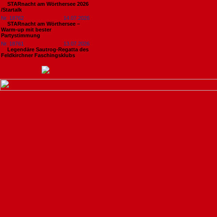
STARnacht am Wörthersee 2026
/Startalk
Nr. 18762
14.07.2026
STARnacht am Wörthersee –
Warm-up mit bester
Partystimmung
Nr. 18761
13.07.2026
Legendäre Sautrog-Regatta des
Feldkirchner Faschingsklubs