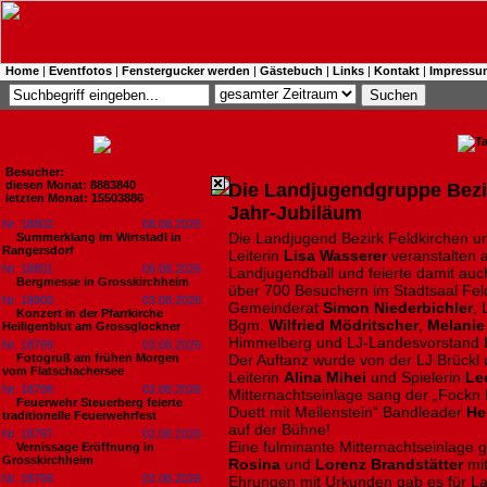
Home
|
Eventfotos
|
Fenstergucker werden
|
Gästebuch
|
Links
|
Kontakt
|
Impressu
Besucher:
diesen Monat: 8883840
Die Landjugendgruppe Bezirk
letzten Monat: 15503886
Jahr-Jubiläum
Nr. 18802
08.08.2026
Die Landjugend Bezirk Feldkirchen 
Summerklang im Wirtstadl in
Rangersdorf
Leiterin
Lisa Wasserer
veranstalten a
Nr. 18801
06.08.2026
Landjugendball und feierte damit auc
Bergmesse in Grosskirchheim
über 700 Besuchern im Stadtsaal Fel
Nr. 18800
03.08.2026
Gemeinderat
Simon Niederbichler
,
Konzert in der Pfarrkirche
Bgm.
Wilfried Mödritscher
,
Melanie
Heiligenblut am Grossglockner
Himmelberg und LJ-Landesvorstand
Nr. 18799
03.08.2026
Fotogruß am frühen Morgen
Der Auftanz wurde von der LJ Brück
vom Flatschachersee
Leiterin
Alina
Mihei
und Spielerin
Le
Nr. 18798
02.08.2026
Mitternachtseinlage sang der „Fockn
Feuerwehr Steuerberg feierte
Duett mit Meilenstein“ Bandleader
He
traditionelle Feuerwehrfest
auf der Bühne!
Nr. 18797
02.08.2026
Eine fulminante Mitternachtseinlage
Vernissage Eröffnung in
Grosskirchheim
Rosina
und
Lorenz Brandstätter
mi
Nr. 18796
02.08.2026
Ehrungen mit Urkunden gab es für L