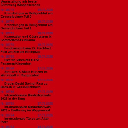
Veranstaltung mit bester
Stimmung /Sinabelkirchen
Nr. 18773
19.07.2026
Kranzlsingen in Heiligenblut am
Grossglockner Teil 2
Nr. 18772
19.07.2026
Kranzlsingen in Heiligenblut am
Grossglockner Teil 1
Nr. 18771
19.07.2026
Kameraden und Gäste waren in
Sommerfest-Feierlaune
Nr. 18770
18.07.2026
Fotobesuch beim 22. Fischfest
Feld am See am Kirchplatz
Nr. 18769
18.07.2026
Electric Vibes mit BASF -
Fanarena Klagenfurt
Nr. 18768
17.07.2026
Strottern & Blech Konzert im
Wirtstdadl in Rangersdorf
Nr. 18767
17.07.2026
Bruder David Steindl Rast zu
Besuch in Grosskirchheim
Nr. 18766
17.07.2026
Internationalen Kinderfestivals
2026 in der Burg
Nr. 18765
17.07.2026
Internationalen Kinderfestivals
2026 – Eröffnung im Wappensaal
Nr. 18764
17.07.2026
Internationale Tänze am Alten
Platz
Nr. 18763
14.07.2026