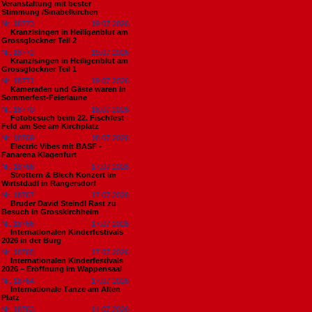
Veranstaltung mit bester
Stimmung /Sinabelkirchen
Nr. 18773
19.07.2026
Kranzlsingen in Heiligenblut am
Grossglockner Teil 2
Nr. 18772
19.07.2026
Kranzlsingen in Heiligenblut am
Grossglockner Teil 1
Nr. 18771
19.07.2026
Kameraden und Gäste waren in
Sommerfest-Feierlaune
Nr. 18770
18.07.2026
Fotobesuch beim 22. Fischfest
Feld am See am Kirchplatz
Nr. 18769
18.07.2026
Electric Vibes mit BASF -
Fanarena Klagenfurt
Nr. 18768
17.07.2026
Strottern & Blech Konzert im
Wirtstdadl in Rangersdorf
Nr. 18767
17.07.2026
Bruder David Steindl Rast zu
Besuch in Grosskirchheim
Nr. 18766
17.07.2026
Internationalen Kinderfestivals
2026 in der Burg
Nr. 18765
17.07.2026
Internationalen Kinderfestivals
2026 – Eröffnung im Wappensaal
Nr. 18764
17.07.2026
Internationale Tänze am Alten
Platz
Nr. 18763
14.07.2026