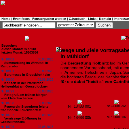
Home
|
Eventfotos
|
Fenstergucker werden
|
Gästebuch
|
Links
|
Kontakt
|
Impressu
Besucher:
diesen Monat: 9777818
Wege und Ziele Vortragsabe
letzten Monat: 15503886
in Mühldorf
Nr. 18802
08.08.2026
Die
Bergrettung Kolbnitz
lud im Ge
Summerklang im Wirtstadl in
Rangersdorf
spannenden Vortragsabend, mit atem
Nr. 18801
06.08.2026
in Armenien, Tiefschnee in Japan, S
Bergmesse in Grosskirchheim
die höchsten Berge der Nachbarlände
Nr. 18800
03.08.2026
für sie dabei "heidi-s" von Carinth
Konzert in der Pfarrkirche
Heiligenblut am Grossglockner
Nr. 18799
03.08.2026
Fotogruß am frühen Morgen
vom Flatschachersee
Nr. 18798
02.08.2026
Nr. 18488 001
Nr. 18488 002
Feuerwehr Steuerberg feierte
traditionelle Feuerwehrfest
Nr. 18797
02.08.2026
Nr. 18488 005
Nr. 18488 006
Vernissage Eröffnung in
Grosskirchheim
Nr. 18796
02.08.2026