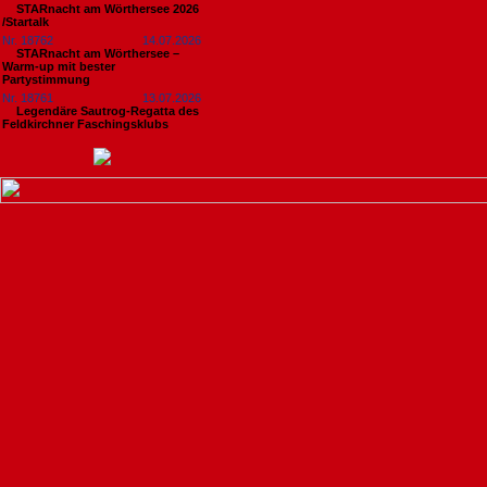
STARnacht am Wörthersee 2026
/Startalk
Nr. 18762
14.07.2026
STARnacht am Wörthersee –
Warm-up mit bester
Partystimmung
Nr. 18761
13.07.2026
Legendäre Sautrog-Regatta des
Feldkirchner Faschingsklubs