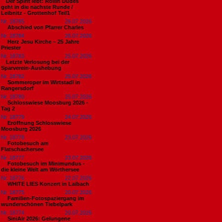
​Der Spirit lebt: Rollin Dudes
geht in die nächste Runde /
Leibnitz - Grottenhof Teil1
Nr. 18785
26.07.2026
Abschied von Pfarrer Charles
Nr. 18784
26.07.2026
Herz Jesu Kirche – 25 Jahre
Priester
Nr. 18783
25.07.2026
​Letzte Verlosung bei der
Sparverein-Aushebung
Nr. 18782
25.07.2026
Sommeroper im Wirtstadl in
Rangersdorf
Nr. 18780
25.07.2026
Schlosswiese Moosburg 2026 -
Tag 2
Nr. 18779
24.07.2026
Eröffnung Schlosswiese
Moosburg 2026
Nr. 18778
23.07.2026
Fotobesuch am
Flatschachersee
Nr. 18777
23.07.2026
Fotobesuch im Minimundus -
die kleine Welt am Wörthersee
Nr. 18776
22.07.2026
WHITE LIES Konzert in Laibach
Nr. 18775
20.07.2026
Familien-Fotospaziergang im
wunderschönen Tiebelpark
Nr. 18774
20.07.2026
SiniAir 2026: Gelungene