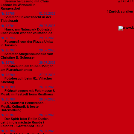
1
|
2
|
3
|
4
Szenische Lesung mit Chris
Lohner im Wirtstadl in
Rangersdorf
[ Zurück zu alle
Nr. 18795
01.08.2026
Sommer Einkaufsnacht in der
Tiebelstadt
Nr. 18794
29.07.2026
Hurra, am Naturpark Dobratsch
über Villach war der Vollmond da!
Nr. 18793
29.07.2026
Fotogruß von der Piazza Unita
in Tarvisio
Nr. 18792
29.07.2026
Sommer-Stiegenhausdeko von
Christine B. Schusser
Nr. 18791
29.07.2026
Fotobesuch am frühen Morgen
am Flatschachersee
Nr. 18790
27.07.2026
Fotobesuch beim 81. Villacher
Kirchtag
Nr. 18789
26.07.2026
Frühschoppen mit Feldmesse &
Musik im Festzelt beim Rüsthaus
Nr. 18788
26.07.2026
47. Stadtfest Feldkirchen –
Musik, Kulinarik & beste
Unterhaltung
Nr. 18787
26.07.2026
Der Spirit lebt: Rollin Dudes
geht in die nächste Runde /
Leibnitz - Grottenhof Teil 2
Nr. 18786
26.07.2026