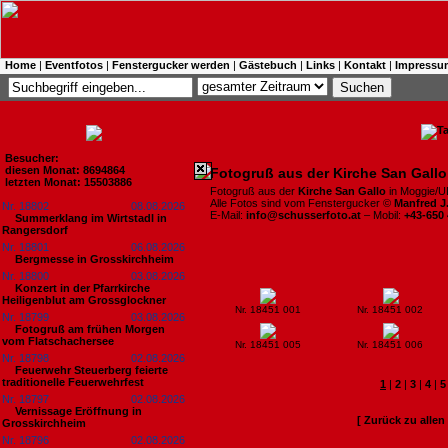
Home
|
Eventfotos
|
Fenstergucker werden
|
Gästebuch
|
Links
|
Kontakt
|
Impressu
Besucher:
diesen Monat: 8694864
Fotogruß aus der Kirche San Gall
letzten Monat: 15503886
Fotogruß aus der
Kirche San Gallo
in Moggie/UD 
Alle Fotos sind vom Fenstergucker ©
Manfred J
Nr. 18802
08.08.2026
E-Mail:
info@schusserfoto.at
– Mobil:
+43-650
Summerklang im Wirtstadl in
Rangersdorf
Nr. 18801
06.08.2026
Bergmesse in Grosskirchheim
Nr. 18800
03.08.2026
Konzert in der Pfarrkirche
Heiligenblut am Grossglockner
Nr. 18451 001
Nr. 18451 002
Nr. 18799
03.08.2026
Fotogruß am frühen Morgen
vom Flatschachersee
Nr. 18451 005
Nr. 18451 006
Nr. 18798
02.08.2026
Feuerwehr Steuerberg feierte
traditionelle Feuerwehrfest
1
|
2
|
3
|
4
|
5
Nr. 18797
02.08.2026
Vernissage Eröffnung in
[ Zurück zu alle
Grosskirchheim
Nr. 18796
02.08.2026