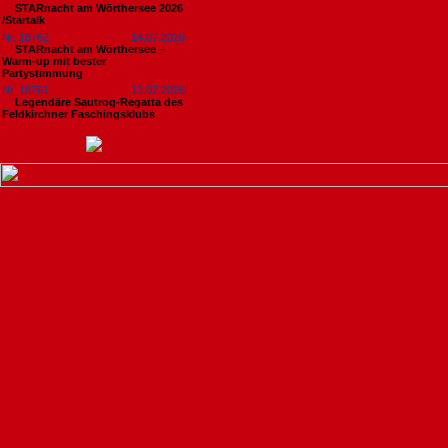
STARnacht am Wörthersee 2026
/Startalk
Nr. 18762
14.07.2026
STARnacht am Wörthersee –
Warm-up mit bester
Partystimmung
Nr. 18761
13.07.2026
Legendäre Sautrog-Regatta des
Feldkirchner Faschingsklubs