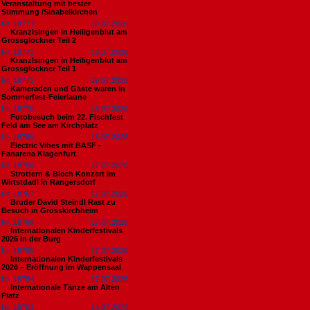
Veranstaltung mit bester
Stimmung /Sinabelkirchen
Nr. 18773
19.07.2026
Kranzlsingen in Heiligenblut am
Grossglockner Teil 2
Nr. 18772
19.07.2026
Kranzlsingen in Heiligenblut am
Grossglockner Teil 1
Nr. 18771
19.07.2026
Kameraden und Gäste waren in
Sommerfest-Feierlaune
Nr. 18770
18.07.2026
Fotobesuch beim 22. Fischfest
Feld am See am Kirchplatz
Nr. 18769
18.07.2026
Electric Vibes mit BASF -
Fanarena Klagenfurt
Nr. 18768
17.07.2026
Strottern & Blech Konzert im
Wirtstdadl in Rangersdorf
Nr. 18767
17.07.2026
Bruder David Steindl Rast zu
Besuch in Grosskirchheim
Nr. 18766
17.07.2026
Internationalen Kinderfestivals
2026 in der Burg
Nr. 18765
17.07.2026
Internationalen Kinderfestivals
2026 – Eröffnung im Wappensaal
Nr. 18764
17.07.2026
Internationale Tänze am Alten
Platz
Nr. 18763
14.07.2026