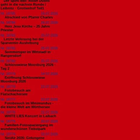
​Der Spirit lebt: Rollin Dudes
geht in die nächste Runde /
Leibnitz - Grottenhof Teil1
Nr. 18785
26.07.2026
Abschied von Pfarrer Charles
Nr. 18784
26.07.2026
Herz Jesu Kirche – 25 Jahre
Priester
Nr. 18783
25.07.2026
​Letzte Verlosung bei der
Sparverein-Aushebung
Nr. 18782
25.07.2026
Sommeroper im Wirtstadl in
Rangersdorf
Nr. 18780
25.07.2026
Schlosswiese Moosburg 2026 -
Tag 2
Nr. 18779
24.07.2026
Eröffnung Schlosswiese
Moosburg 2026
Nr. 18778
23.07.2026
Fotobesuch am
Flatschachersee
Nr. 18777
23.07.2026
Fotobesuch im Minimundus -
die kleine Welt am Wörthersee
Nr. 18776
22.07.2026
WHITE LIES Konzert in Laibach
Nr. 18775
20.07.2026
Familien-Fotospaziergang im
wunderschönen Tiebelpark
Nr. 18774
20.07.2026
SiniAir 2026: Gelungene