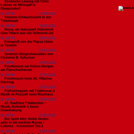
Szenische Lesung mit Chris
Lohner im Wirtstadl in
Rangersdorf
Nr. 18795
01.08.2026
Sommer Einkaufsnacht in der
Tiebelstadt
Nr. 18794
29.07.2026
Hurra, am Naturpark Dobratsch
über Villach war der Vollmond da!
Nr. 18793
29.07.2026
Fotogruß von der Piazza Unita
in Tarvisio
Nr. 18792
29.07.2026
Sommer-Stiegenhausdeko von
Christine B. Schusser
Nr. 18791
29.07.2026
Fotobesuch am frühen Morgen
am Flatschachersee
Nr. 18790
27.07.2026
Fotobesuch beim 81. Villacher
Kirchtag
Nr. 18789
26.07.2026
Frühschoppen mit Feldmesse &
Musik im Festzelt beim Rüsthaus
Nr. 18788
26.07.2026
47. Stadtfest Feldkirchen –
Musik, Kulinarik & beste
Unterhaltung
Nr. 18787
26.07.2026
Der Spirit lebt: Rollin Dudes
geht in die nächste Runde /
Leibnitz - Grottenhof Teil 2
Nr. 18786
26.07.2026