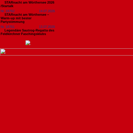
STARnacht am Wörthersee 2026
/Startalk
Nr. 18762
14.07.2026
STARnacht am Wörthersee –
Warm-up mit bester
Partystimmung
Nr. 18761
13.07.2026
Legendäre Sautrog-Regatta des
Feldkirchner Faschingsklubs