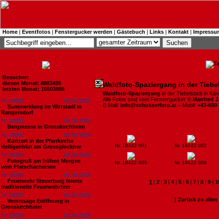
Home
|
Eventfotos
|
Fenstergucker werden
|
Gästebuch
|
Links
|
Kontakt
|
Impressu
Besucher:
diesen Monat: 8883495
Waldfoto-Spaziergang in der Tiebe
letzten Monat: 15503886
Waldfoto-Spaziergang
in der Tiebelstadt in Kär
Alle Fotos sind vom Fenstergucker ©
Manfred J
Nr. 18802
08.08.2026
E-Mail:
info@schusserfoto.at
– Mobil:
+43-650
Summerklang im Wirtstadl in
Rangersdorf
Nr. 18801
06.08.2026
Bergmesse in Grosskirchheim
Nr. 18800
03.08.2026
Konzert in der Pfarrkirche
Nr. 18422 001
Nr. 18422 002
Heiligenblut am Grossglockner
Nr. 18799
03.08.2026
Fotogruß am frühen Morgen
Nr. 18422 005
Nr. 18422 006
vom Flatschachersee
Nr. 18798
02.08.2026
Feuerwehr Steuerberg feierte
1
|
2
|
3
|
4
|
5
|
6
|
7
|
8
|
9
|
1
traditionelle Feuerwehrfest
Nr. 18797
02.08.2026
[ Zurück zu alle
Vernissage Eröffnung in
Grosskirchheim
Nr. 18796
02.08.2026