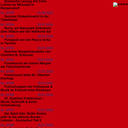
Szenische Lesung mit Chris
Lohner im Wirtstadl in
Rangersdorf
Nr. 18795
01.08.2026
Sommer Einkaufsnacht in der
Tiebelstadt
Nr. 18794
29.07.2026
Hurra, am Naturpark Dobratsch
über Villach war der Vollmond da!
Nr. 18793
29.07.2026
Fotogruß von der Piazza Unita
in Tarvisio
Nr. 18792
29.07.2026
Sommer-Stiegenhausdeko von
Christine B. Schusser
Nr. 18791
29.07.2026
Fotobesuch am frühen Morgen
am Flatschachersee
Nr. 18790
27.07.2026
Fotobesuch beim 81. Villacher
Kirchtag
Nr. 18789
26.07.2026
Frühschoppen mit Feldmesse &
Musik im Festzelt beim Rüsthaus
Nr. 18788
26.07.2026
47. Stadtfest Feldkirchen –
Musik, Kulinarik & beste
Unterhaltung
Nr. 18787
26.07.2026
Der Spirit lebt: Rollin Dudes
geht in die nächste Runde /
Leibnitz - Grottenhof Teil 2
Nr. 18786
26.07.2026