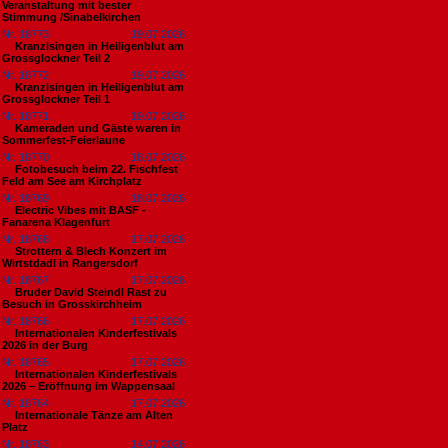
Veranstaltung mit bester
Stimmung /Sinabelkirchen
Nr. 18773
19.07.2026
Kranzlsingen in Heiligenblut am
Grossglockner Teil 2
Nr. 18772
19.07.2026
Kranzlsingen in Heiligenblut am
Grossglockner Teil 1
Nr. 18771
19.07.2026
Kameraden und Gäste waren in
Sommerfest-Feierlaune
Nr. 18770
18.07.2026
Fotobesuch beim 22. Fischfest
Feld am See am Kirchplatz
Nr. 18769
18.07.2026
Electric Vibes mit BASF -
Fanarena Klagenfurt
Nr. 18768
17.07.2026
Strottern & Blech Konzert im
Wirtstdadl in Rangersdorf
Nr. 18767
17.07.2026
Bruder David Steindl Rast zu
Besuch in Grosskirchheim
Nr. 18766
17.07.2026
Internationalen Kinderfestivals
2026 in der Burg
Nr. 18765
17.07.2026
Internationalen Kinderfestivals
2026 – Eröffnung im Wappensaal
Nr. 18764
17.07.2026
Internationale Tänze am Alten
Platz
Nr. 18763
14.07.2026