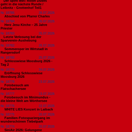
​Der Spirit lebt: Rollin Dudes
geht in die nächste Runde /
Leibnitz - Grottenhof Teil1
Nr. 18785
26.07.2026
Abschied von Pfarrer Charles
Nr. 18784
26.07.2026
Herz Jesu Kirche – 25 Jahre
Priester
Nr. 18783
25.07.2026
​Letzte Verlosung bei der
Sparverein-Aushebung
Nr. 18782
25.07.2026
Sommeroper im Wirtstadl in
Rangersdorf
Nr. 18780
25.07.2026
Schlosswiese Moosburg 2026 -
Tag 2
Nr. 18779
24.07.2026
Eröffnung Schlosswiese
Moosburg 2026
Nr. 18778
23.07.2026
Fotobesuch am
Flatschachersee
Nr. 18777
23.07.2026
Fotobesuch im Minimundus -
die kleine Welt am Wörthersee
Nr. 18776
22.07.2026
WHITE LIES Konzert in Laibach
Nr. 18775
20.07.2026
Familien-Fotospaziergang im
wunderschönen Tiebelpark
Nr. 18774
20.07.2026
SiniAir 2026: Gelungene