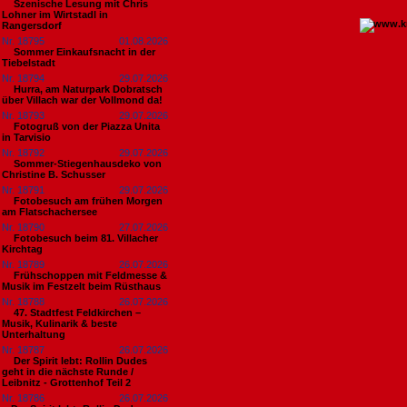
Szenische Lesung mit Chris
Lohner im Wirtstadl in
Rangersdorf
Nr. 18795
01.08.2026
Sommer Einkaufsnacht in der
Tiebelstadt
Nr. 18794
29.07.2026
Hurra, am Naturpark Dobratsch
über Villach war der Vollmond da!
Nr. 18793
29.07.2026
Fotogruß von der Piazza Unita
in Tarvisio
Nr. 18792
29.07.2026
Sommer-Stiegenhausdeko von
Christine B. Schusser
Nr. 18791
29.07.2026
Fotobesuch am frühen Morgen
am Flatschachersee
Nr. 18790
27.07.2026
Fotobesuch beim 81. Villacher
Kirchtag
Nr. 18789
26.07.2026
Frühschoppen mit Feldmesse &
Musik im Festzelt beim Rüsthaus
Nr. 18788
26.07.2026
47. Stadtfest Feldkirchen –
Musik, Kulinarik & beste
Unterhaltung
Nr. 18787
26.07.2026
Der Spirit lebt: Rollin Dudes
geht in die nächste Runde /
Leibnitz - Grottenhof Teil 2
Nr. 18786
26.07.2026