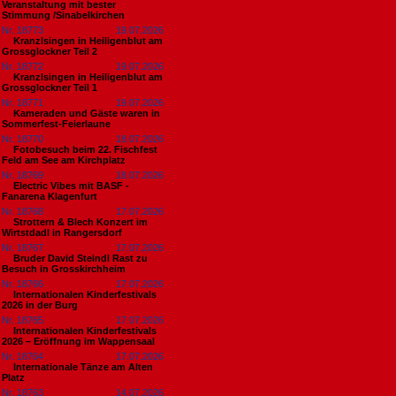
Veranstaltung mit bester
Stimmung /Sinabelkirchen
Nr. 18773
19.07.2026
Kranzlsingen in Heiligenblut am
Grossglockner Teil 2
Nr. 18772
19.07.2026
Kranzlsingen in Heiligenblut am
Grossglockner Teil 1
Nr. 18771
19.07.2026
Kameraden und Gäste waren in
Sommerfest-Feierlaune
Nr. 18770
18.07.2026
Fotobesuch beim 22. Fischfest
Feld am See am Kirchplatz
Nr. 18769
18.07.2026
Electric Vibes mit BASF -
Fanarena Klagenfurt
Nr. 18768
17.07.2026
Strottern & Blech Konzert im
Wirtstdadl in Rangersdorf
Nr. 18767
17.07.2026
Bruder David Steindl Rast zu
Besuch in Grosskirchheim
Nr. 18766
17.07.2026
Internationalen Kinderfestivals
2026 in der Burg
Nr. 18765
17.07.2026
Internationalen Kinderfestivals
2026 – Eröffnung im Wappensaal
Nr. 18764
17.07.2026
Internationale Tänze am Alten
Platz
Nr. 18763
14.07.2026