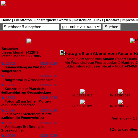
Home
|
Eventfotos
|
Fenstergucker werden
|
Gästebuch
|
Links
|
Kontakt
|
Impressu
Besucher:
diesen Monat: 9412649
Fotogruß am Abend vom Amarin Re
letzten Monat: 15503886
Fotogruß am Abend vom
Amarin Resort
Strand b
Alle Fotos sind vom Fenstergucker ©
Manfred J
Nr. 18802
08.08.2026
E-Mail:
info@schusserfoto.at
– Mobil:
+43-650
Summerklang im Wirtstadl in
Rangersdorf
Nr. 18801
06.08.2026
Bergmesse in Grosskirchheim
Nr. 18800
03.08.2026
Konzert in der Pfarrkirche
Heiligenblut am Grossglockner
Nr. 18393 017
Nr. 18393 018
Nr. 18799
03.08.2026
Fotogruß am frühen Morgen
vom Flatschachersee
Nr. 18393 021
Nr. 18393 022
Nr. 18798
02.08.2026
Feuerwehr Steuerberg feierte
traditionelle Feuerwehrfest
:
Vorherige <<
1
|
Nr. 18797
02.08.2026
Vernissage Eröffnung in
[ Zurück zu alle
Grosskirchheim
Nr. 18796
02.08.2026