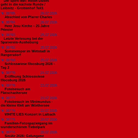
​Der Spirit lebt: Rollin Dudes
geht in die nächste Runde /
Leibnitz - Grottenhof Teil1
Nr. 18785
26.07.2026
Abschied von Pfarrer Charles
Nr. 18784
26.07.2026
Herz Jesu Kirche – 25 Jahre
Priester
Nr. 18783
25.07.2026
​Letzte Verlosung bei der
Sparverein-Aushebung
Nr. 18782
25.07.2026
Sommeroper im Wirtstadl in
Rangersdorf
Nr. 18780
25.07.2026
Schlosswiese Moosburg 2026 -
Tag 2
Nr. 18779
24.07.2026
Eröffnung Schlosswiese
Moosburg 2026
Nr. 18778
23.07.2026
Fotobesuch am
Flatschachersee
Nr. 18777
23.07.2026
Fotobesuch im Minimundus -
die kleine Welt am Wörthersee
Nr. 18776
22.07.2026
WHITE LIES Konzert in Laibach
Nr. 18775
20.07.2026
Familien-Fotospaziergang im
wunderschönen Tiebelpark
Nr. 18774
20.07.2026
SiniAir 2026: Gelungene