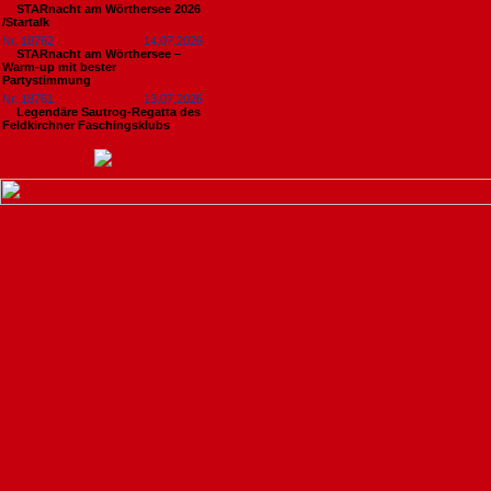
STARnacht am Wörthersee 2026
/Startalk
Nr. 18762
14.07.2026
STARnacht am Wörthersee –
Warm-up mit bester
Partystimmung
Nr. 18761
13.07.2026
Legendäre Sautrog-Regatta des
Feldkirchner Faschingsklubs