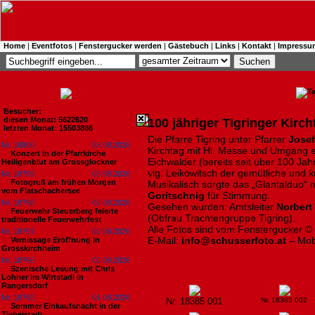
Home
|
Eventfotos
|
Fenstergucker werden
|
Gästebuch
|
Links
|
Kontakt
|
Impressu
Besucher:
diesen Monat: 5622620
100 jähriger Tigringer Kirc
letzten Monat: 15503886
Die Pfarre Tigring unter Pfarrer
Josef
Nr. 18800
03.08.2026
Kirchtag mit Hl. Messe und Umgang e
Konzert in der Pfarrkirche
Eichwalder (bereits seit über 100 Ja
Heiligenblut am Grossglockner
vlg. Leikowitsch der gemütliche und ku
Nr. 18799
03.08.2026
Fotogruß am frühen Morgen
Musikalisch sorgte das „Glantalduo“ 
vom Flatschachersee
Goritschnig
für Stimmung.
Nr. 18798
02.08.2026
Gesehen wurden: Amtsleiter
Norbert 
Feuerwehr Steuerberg feierte
(Obfrau Trachtengruppe Tigring).
traditionelle Feuerwehrfest
Alle Fotos sind vom Fenstergucker ©
Nr. 18797
02.08.2026
E-Mail:
info@schusserfoto.at
– Mob
Vernissage Eröffnung in
Grosskirchheim
Nr. 18796
02.08.2026
Szenische Lesung mit Chris
Lohner im Wirtstadl in
Rangersdorf
Nr. 18795
01.08.2026
Nr. 18385 001
Nr. 18385 002
Sommer Einkaufsnacht in der
Tiebelstadt