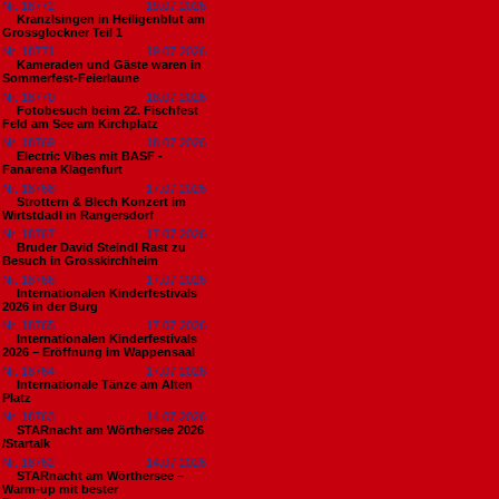
Nr. 18772
19.07.2026
Kranzlsingen in Heiligenblut am
Grossglockner Teil 1
Nr. 18771
19.07.2026
Kameraden und Gäste waren in
Sommerfest-Feierlaune
Nr. 18770
18.07.2026
Fotobesuch beim 22. Fischfest
Feld am See am Kirchplatz
Nr. 18769
18.07.2026
Electric Vibes mit BASF -
Fanarena Klagenfurt
Nr. 18768
17.07.2026
Strottern & Blech Konzert im
Wirtstdadl in Rangersdorf
Nr. 18767
17.07.2026
Bruder David Steindl Rast zu
Besuch in Grosskirchheim
Nr. 18766
17.07.2026
Internationalen Kinderfestivals
2026 in der Burg
Nr. 18765
17.07.2026
Internationalen Kinderfestivals
2026 – Eröffnung im Wappensaal
Nr. 18764
17.07.2026
Internationale Tänze am Alten
Platz
Nr. 18763
14.07.2026
STARnacht am Wörthersee 2026
/Startalk
Nr. 18762
14.07.2026
STARnacht am Wörthersee –
Warm-up mit bester