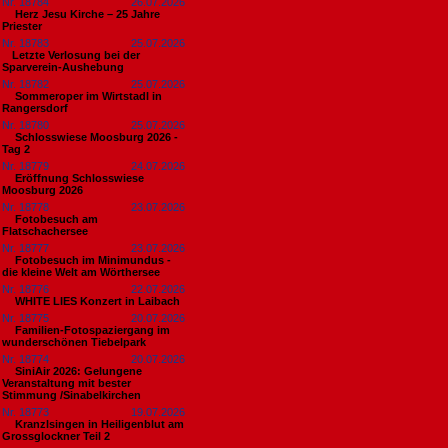
Nr. 18784
26.07.2026
Herz Jesu Kirche – 25 Jahre
Priester
Nr. 18783
25.07.2026
​Letzte Verlosung bei der
Sparverein-Aushebung
Nr. 18782
25.07.2026
Sommeroper im Wirtstadl in
Rangersdorf
Nr. 18780
25.07.2026
Schlosswiese Moosburg 2026 -
Tag 2
Nr. 18779
24.07.2026
Eröffnung Schlosswiese
Moosburg 2026
Nr. 18778
23.07.2026
Fotobesuch am
Flatschachersee
Nr. 18777
23.07.2026
Fotobesuch im Minimundus -
die kleine Welt am Wörthersee
Nr. 18776
22.07.2026
WHITE LIES Konzert in Laibach
Nr. 18775
20.07.2026
Familien-Fotospaziergang im
wunderschönen Tiebelpark
Nr. 18774
20.07.2026
SiniAir 2026: Gelungene
Veranstaltung mit bester
Stimmung /Sinabelkirchen
Nr. 18773
19.07.2026
Kranzlsingen in Heiligenblut am
Grossglockner Teil 2