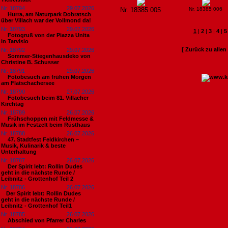
Nr. 18794
29.07.2026
Nr. 18385 005
Nr. 18385 006
Hurra, am Naturpark Dobratsch
über Villach war der Vollmond da!
Nr. 18793
29.07.2026
1
|
2
|
3
|
4
|
5
Fotogruß von der Piazza Unita
in Tarvisio
[ Zurück zu alle
Nr. 18792
29.07.2026
Sommer-Stiegenhausdeko von
Christine B. Schusser
Nr. 18791
29.07.2026
Fotobesuch am frühen Morgen
am Flatschachersee
Nr. 18790
27.07.2026
Fotobesuch beim 81. Villacher
Kirchtag
Nr. 18789
26.07.2026
Frühschoppen mit Feldmesse &
Musik im Festzelt beim Rüsthaus
Nr. 18788
26.07.2026
47. Stadtfest Feldkirchen –
Musik, Kulinarik & beste
Unterhaltung
Nr. 18787
26.07.2026
Der Spirit lebt: Rollin Dudes
geht in die nächste Runde /
Leibnitz - Grottenhof Teil 2
Nr. 18786
26.07.2026
​Der Spirit lebt: Rollin Dudes
geht in die nächste Runde /
Leibnitz - Grottenhof Teil1
Nr. 18785
26.07.2026
Abschied von Pfarrer Charles