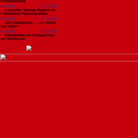
Partystimmung
Nr. 18761
13.07.2026
Legendäre Sautrog-Regatta des
Feldkirchner Faschingsklubs
Nr. 18759
13.07.2026
„Die Karawanken . . . ein Abend
wie früher“
Nr. 18758
13.07.2026
Gipfeltreffen der Schlagerstars
am Wörthersee