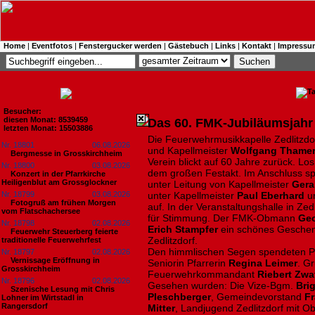
Home
|
Eventfotos
|
Fenstergucker werden
|
Gästebuch
|
Links
|
Kontakt
|
Impressu
Besucher:
diesen Monat: 8539459
Das 60. FMK-Jubiläumsjahr 
letzten Monat: 15503886
Die Feuerwehrmusikkapelle Zedlitzd
Nr. 18801
06.08.2026
und Kapellmeister
Wolfgang Thame
Bergmesse in Grosskirchheim
Verein blickt auf 60 Jahre zurück. L
Nr. 18800
03.08.2026
dem großen Festakt. Im Anschluss spi
Konzert in der Pfarrkirche
Heiligenblut am Grossglockner
unter Leitung von Kapellmeister
Gera
Nr. 18799
03.08.2026
unter Kapellmeister
Paul Eberhard
u
Fotogruß am frühen Morgen
auf. In der Veranstaltungshalle in Zed
vom Flatschachersee
für Stimmung. Der FMK-Obmann
Geo
Nr. 18798
02.08.2026
Erich Stampfer
ein schönes Geschenk
Feuerwehr Steuerberg feierte
Zedlitzdorf.
traditionelle Feuerwehrfest
Den himmlischen Segen spendeten P
Nr. 18797
02.08.2026
Vernissage Eröffnung in
Seniorin Pfarrerin
Regina Leimer
. G
Grosskirchheim
Feuerwehrkommandant
Riebert Zwa
Nr. 18796
02.08.2026
Gesehen wurden: Die Vize-Bgm.
Brig
Szenische Lesung mit Chris
Pleschberger
, Gemeindevorstand
Fr
Lohner im Wirtstadl in
Rangersdorf
Mitter
, Landjugend Zedlitzdorf mit 