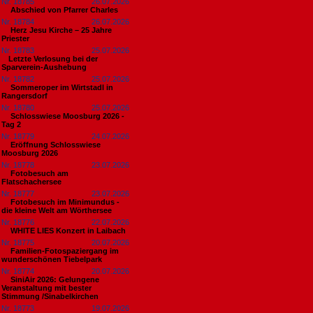
Nr. 18785
26.07.2026
Abschied von Pfarrer Charles
Nr. 18784
26.07.2026
Herz Jesu Kirche – 25 Jahre
Priester
Nr. 18783
25.07.2026
​Letzte Verlosung bei der
Sparverein-Aushebung
Nr. 18782
25.07.2026
Sommeroper im Wirtstadl in
Rangersdorf
Nr. 18780
25.07.2026
Schlosswiese Moosburg 2026 -
Tag 2
Nr. 18779
24.07.2026
Eröffnung Schlosswiese
Moosburg 2026
Nr. 18778
23.07.2026
Fotobesuch am
Flatschachersee
Nr. 18777
23.07.2026
Fotobesuch im Minimundus -
die kleine Welt am Wörthersee
Nr. 18776
22.07.2026
WHITE LIES Konzert in Laibach
Nr. 18775
20.07.2026
Familien-Fotospaziergang im
wunderschönen Tiebelpark
Nr. 18774
20.07.2026
SiniAir 2026: Gelungene
Veranstaltung mit bester
Stimmung /Sinabelkirchen
Nr. 18773
19.07.2026