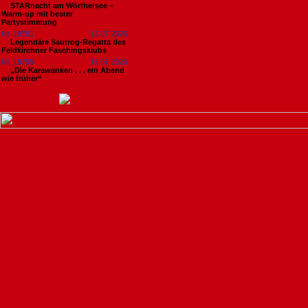
STARnacht am Wörthersee –
Warm-up mit bester
Partystimmung
Nr. 18761
13.07.2026
Legendäre Sautrog-Regatta des
Feldkirchner Faschingsklubs
Nr. 18759
13.07.2026
„Die Karawanken . . . ein Abend
wie früher“