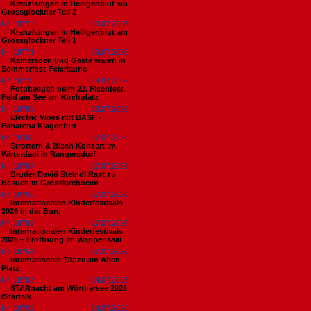
Kranzlsingen in Heiligenblut am
Grossglockner Teil 2
Nr. 18772
19.07.2026
Kranzlsingen in Heiligenblut am
Grossglockner Teil 1
Nr. 18771
19.07.2026
Kameraden und Gäste waren in
Sommerfest-Feierlaune
Nr. 18770
18.07.2026
Fotobesuch beim 22. Fischfest
Feld am See am Kirchplatz
Nr. 18769
18.07.2026
Electric Vibes mit BASF -
Fanarena Klagenfurt
Nr. 18768
17.07.2026
Strottern & Blech Konzert im
Wirtstdadl in Rangersdorf
Nr. 18767
17.07.2026
Bruder David Steindl Rast zu
Besuch in Grosskirchheim
Nr. 18766
17.07.2026
Internationalen Kinderfestivals
2026 in der Burg
Nr. 18765
17.07.2026
Internationalen Kinderfestivals
2026 – Eröffnung im Wappensaal
Nr. 18764
17.07.2026
Internationale Tänze am Alten
Platz
Nr. 18763
14.07.2026
STARnacht am Wörthersee 2026
/Startalk
Nr. 18762
14.07.2026