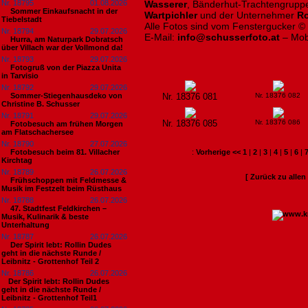
Nr. 18795
01.08.2026
Wasserer
, Bänderhut-Trachtengrupp
Sommer Einkaufsnacht in der
Wartpichler
und der Unternehmer
Ro
Tiebelstadt
Alle Fotos sind vom Fenstergucker ©
Nr. 18794
29.07.2026
E-Mail:
info@schusserfoto.at
– Mob
Hurra, am Naturpark Dobratsch
über Villach war der Vollmond da!
Nr. 18793
29.07.2026
Fotogruß von der Piazza Unita
in Tarvisio
Nr. 18792
29.07.2026
Sommer-Stiegenhausdeko von
Nr. 18376 081
Nr. 18376 082
Christine B. Schusser
Nr. 18791
29.07.2026
Nr. 18376 085
Nr. 18376 086
Fotobesuch am frühen Morgen
am Flatschachersee
Nr. 18790
27.07.2026
Fotobesuch beim 81. Villacher
:
Vorherige <<
1
|
2
|
3
|
4
|
5
|
6
|
Kirchtag
Nr. 18789
26.07.2026
[ Zurück zu alle
Frühschoppen mit Feldmesse &
Musik im Festzelt beim Rüsthaus
Nr. 18788
26.07.2026
47. Stadtfest Feldkirchen –
Musik, Kulinarik & beste
Unterhaltung
Nr. 18787
26.07.2026
Der Spirit lebt: Rollin Dudes
geht in die nächste Runde /
Leibnitz - Grottenhof Teil 2
Nr. 18786
26.07.2026
​Der Spirit lebt: Rollin Dudes
geht in die nächste Runde /
Leibnitz - Grottenhof Teil1