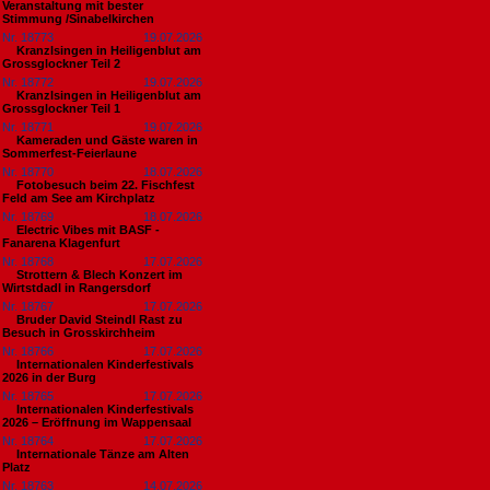
Veranstaltung mit bester
Stimmung /Sinabelkirchen
Nr. 18773
19.07.2026
Kranzlsingen in Heiligenblut am
Grossglockner Teil 2
Nr. 18772
19.07.2026
Kranzlsingen in Heiligenblut am
Grossglockner Teil 1
Nr. 18771
19.07.2026
Kameraden und Gäste waren in
Sommerfest-Feierlaune
Nr. 18770
18.07.2026
Fotobesuch beim 22. Fischfest
Feld am See am Kirchplatz
Nr. 18769
18.07.2026
Electric Vibes mit BASF -
Fanarena Klagenfurt
Nr. 18768
17.07.2026
Strottern & Blech Konzert im
Wirtstdadl in Rangersdorf
Nr. 18767
17.07.2026
Bruder David Steindl Rast zu
Besuch in Grosskirchheim
Nr. 18766
17.07.2026
Internationalen Kinderfestivals
2026 in der Burg
Nr. 18765
17.07.2026
Internationalen Kinderfestivals
2026 – Eröffnung im Wappensaal
Nr. 18764
17.07.2026
Internationale Tänze am Alten
Platz
Nr. 18763
14.07.2026