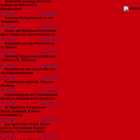
Szenische Lesung mit Chris
Lohner im Wirtstadl in
Rangersdorf
Nr. 18795
01.08.2026
Sommer Einkaufsnacht in der
Tiebelstadt
Nr. 18794
29.07.2026
Hurra, am Naturpark Dobratsch
über Villach war der Vollmond da!
Nr. 18793
29.07.2026
Fotogruß von der Piazza Unita
in Tarvisio
Nr. 18792
29.07.2026
Sommer-Stiegenhausdeko von
Christine B. Schusser
Nr. 18791
29.07.2026
Fotobesuch am frühen Morgen
am Flatschachersee
Nr. 18790
27.07.2026
Fotobesuch beim 81. Villacher
Kirchtag
Nr. 18789
26.07.2026
Frühschoppen mit Feldmesse &
Musik im Festzelt beim Rüsthaus
Nr. 18788
26.07.2026
47. Stadtfest Feldkirchen –
Musik, Kulinarik & beste
Unterhaltung
Nr. 18787
26.07.2026
Der Spirit lebt: Rollin Dudes
geht in die nächste Runde /
Leibnitz - Grottenhof Teil 2
Nr. 18786
26.07.2026