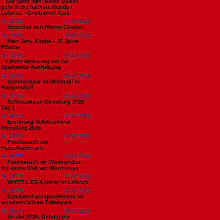
​Der Spirit lebt: Rollin Dudes
geht in die nächste Runde /
Leibnitz - Grottenhof Teil1
Nr. 18785
26.07.2026
Abschied von Pfarrer Charles
Nr. 18784
26.07.2026
Herz Jesu Kirche – 25 Jahre
Priester
Nr. 18783
25.07.2026
​Letzte Verlosung bei der
Sparverein-Aushebung
Nr. 18782
25.07.2026
Sommeroper im Wirtstadl in
Rangersdorf
Nr. 18780
25.07.2026
Schlosswiese Moosburg 2026 -
Tag 2
Nr. 18779
24.07.2026
Eröffnung Schlosswiese
Moosburg 2026
Nr. 18778
23.07.2026
Fotobesuch am
Flatschachersee
Nr. 18777
23.07.2026
Fotobesuch im Minimundus -
die kleine Welt am Wörthersee
Nr. 18776
22.07.2026
WHITE LIES Konzert in Laibach
Nr. 18775
20.07.2026
Familien-Fotospaziergang im
wunderschönen Tiebelpark
Nr. 18774
20.07.2026
SiniAir 2026: Gelungene