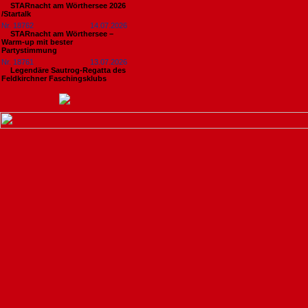
STARnacht am Wörthersee 2026
/Startalk
Nr. 18762
14.07.2026
STARnacht am Wörthersee –
Warm-up mit bester
Partystimmung
Nr. 18761
13.07.2026
Legendäre Sautrog-Regatta des
Feldkirchner Faschingsklubs