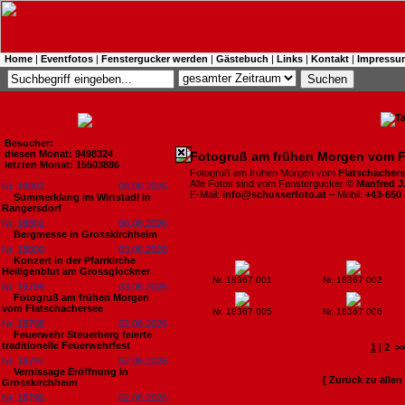
Home
|
Eventfotos
|
Fenstergucker werden
|
Gästebuch
|
Links
|
Kontakt
|
Impressu
Besucher:
diesen Monat: 9498324
Fotogruß am frühen Morgen vom F
letzten Monat: 15503886
Fotogruß am frühen Morgen vom
Flatschacher
Alle Fotos sind vom Fenstergucker ©
Manfred J
Nr. 18802
08.08.2026
E-Mail:
info@schusserfoto.at
– Mobil:
+43-650
Summerklang im Wirtstadl in
Rangersdorf
Nr. 18801
06.08.2026
Bergmesse in Grosskirchheim
Nr. 18800
03.08.2026
Konzert in der Pfarrkirche
Heiligenblut am Grossglockner
Nr. 18367 001
Nr. 18367 002
Nr. 18799
03.08.2026
Fotogruß am frühen Morgen
vom Flatschachersee
Nr. 18367 005
Nr. 18367 006
Nr. 18798
02.08.2026
Feuerwehr Steuerberg feierte
traditionelle Feuerwehrfest
1
|
2
>
Nr. 18797
02.08.2026
Vernissage Eröffnung in
[ Zurück zu alle
Grosskirchheim
Nr. 18796
02.08.2026