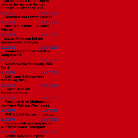
​Der Spirit lebt: Rollin Dudes
geht in die nächste Runde /
Leibnitz - Grottenhof Teil1
Nr. 18785
26.07.2026
Abschied von Pfarrer Charles
Nr. 18784
26.07.2026
Herz Jesu Kirche – 25 Jahre
Priester
Nr. 18783
25.07.2026
​Letzte Verlosung bei der
Sparverein-Aushebung
Nr. 18782
25.07.2026
Sommeroper im Wirtstadl in
Rangersdorf
Nr. 18780
25.07.2026
Schlosswiese Moosburg 2026 -
Tag 2
Nr. 18779
24.07.2026
Eröffnung Schlosswiese
Moosburg 2026
Nr. 18778
23.07.2026
Fotobesuch am
Flatschachersee
Nr. 18777
23.07.2026
Fotobesuch im Minimundus -
die kleine Welt am Wörthersee
Nr. 18776
22.07.2026
WHITE LIES Konzert in Laibach
Nr. 18775
20.07.2026
Familien-Fotospaziergang im
wunderschönen Tiebelpark
Nr. 18774
20.07.2026
SiniAir 2026: Gelungene