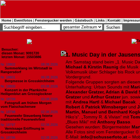
Home
|
Eventfotos
|
Fenstergucker werden
|
Gästebuch
|
Links
|
Kontakt
|
Impressu
Besucher:
diesen Monat: 9091720
1. Music Day in der Jausen
letzten Monat: 15503886
Am Samstag stand beim „1. Music Day
Nr. 18802
08.08.2026
Michael & Kirstin Raunig
die Musik 
Summerklang im Wirtstadl in
Volksmusik über Schlager bis Rock un
Rangersdorf
Vordergrund.
Nr. 18801
06.08.2026
Bergmesse in Grosskirchheim
Folgende Gruppen sorgten an diesem
Nr. 18800
03.08.2026
Unterhaltung: Urban Sounds mit
Mar
Konzert in der Pfarrkirche
Alexander Gratzer, Adrian & David 
Heiligenblut am Grossglockner
Gratzer
und
Arthur Gratzer
jun. sow
Nr. 18799
03.08.2026
mit
Andrea Hartl
&
Michael Bacak
. 
Fotogruß am frühen Morgen
Robert
&
Patrick
Wirnsberger
und
J
vom Flatschachersee
Martin, Manuel und Bernhard Kogl
Nr. 18798
02.08.2026
Feuerwehr Steuerberg feierte
Hiko’s“. „Tommy R. & Vivian“ mit
Tom
traditionelle Feuerwehrfest
„Blues Miki“ mit
Anthony Basso
.
Nr. 18797
02.08.2026
Gesehen wurden: Bürgermeister
Mart
Vernissage Eröffnung in
Alle Fotos sind vom Fenstergucker ©
Grosskirchheim
E-Mail:
info@schusserfoto.at
– Mob
Nr. 18796
02.08.2026