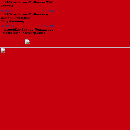
STARnacht am Wörthersee 2026
/Startalk
Nr. 18762
14.07.2026
STARnacht am Wörthersee –
Warm-up mit bester
Partystimmung
Nr. 18761
13.07.2026
Legendäre Sautrog-Regatta des
Feldkirchner Faschingsklubs