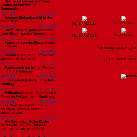
Szenische Lesung mit Chris
Lohner im Wirtstadl in
Rangersdorf
Nr. 18795
01.08.2026
Sommer Einkaufsnacht in der
Tiebelstadt
Nr. 18362 017
Nr. 18362 018
Nr. 18794
29.07.2026
Hurra, am Naturpark Dobratsch
über Villach war der Vollmond da!
Nr. 18362 021
Nr. 18362 022
Nr. 18793
29.07.2026
Fotogruß von der Piazza Unita
in Tarvisio
:
Vorherige <<
1
|
2
|
3
|
4
Nr. 18792
29.07.2026
Sommer-Stiegenhausdeko von
Christine B. Schusser
[ Zurück zu alle
Nr. 18791
29.07.2026
Fotobesuch am frühen Morgen
am Flatschachersee
Nr. 18790
27.07.2026
Fotobesuch beim 81. Villacher
Kirchtag
Nr. 18789
26.07.2026
Frühschoppen mit Feldmesse &
Musik im Festzelt beim Rüsthaus
Nr. 18788
26.07.2026
47. Stadtfest Feldkirchen –
Musik, Kulinarik & beste
Unterhaltung
Nr. 18787
26.07.2026
Der Spirit lebt: Rollin Dudes
geht in die nächste Runde /
Leibnitz - Grottenhof Teil 2
Nr. 18786
26.07.2026