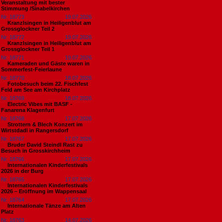
Veranstaltung mit bester
Stimmung /Sinabelkirchen
Nr. 18773
19.07.2026
Kranzlsingen in Heiligenblut am
Grossglockner Teil 2
Nr. 18772
19.07.2026
Kranzlsingen in Heiligenblut am
Grossglockner Teil 1
Nr. 18771
19.07.2026
Kameraden und Gäste waren in
Sommerfest-Feierlaune
Nr. 18770
18.07.2026
Fotobesuch beim 22. Fischfest
Feld am See am Kirchplatz
Nr. 18769
18.07.2026
Electric Vibes mit BASF -
Fanarena Klagenfurt
Nr. 18768
17.07.2026
Strottern & Blech Konzert im
Wirtstdadl in Rangersdorf
Nr. 18767
17.07.2026
Bruder David Steindl Rast zu
Besuch in Grosskirchheim
Nr. 18766
17.07.2026
Internationalen Kinderfestivals
2026 in der Burg
Nr. 18765
17.07.2026
Internationalen Kinderfestivals
2026 – Eröffnung im Wappensaal
Nr. 18764
17.07.2026
Internationale Tänze am Alten
Platz
Nr. 18763
14.07.2026