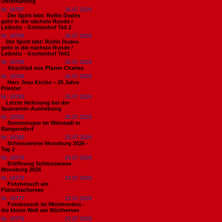
Unterhaltung
Nr. 18787
26.07.2026
Der Spirit lebt: Rollin Dudes
geht in die nächste Runde /
Leibnitz - Grottenhof Teil 2
Nr. 18786
26.07.2026
​Der Spirit lebt: Rollin Dudes
geht in die nächste Runde /
Leibnitz - Grottenhof Teil1
Nr. 18785
26.07.2026
Abschied von Pfarrer Charles
Nr. 18784
26.07.2026
Herz Jesu Kirche – 25 Jahre
Priester
Nr. 18783
25.07.2026
​Letzte Verlosung bei der
Sparverein-Aushebung
Nr. 18782
25.07.2026
Sommeroper im Wirtstadl in
Rangersdorf
Nr. 18780
25.07.2026
Schlosswiese Moosburg 2026 -
Tag 2
Nr. 18779
24.07.2026
Eröffnung Schlosswiese
Moosburg 2026
Nr. 18778
23.07.2026
Fotobesuch am
Flatschachersee
Nr. 18777
23.07.2026
Fotobesuch im Minimundus -
die kleine Welt am Wörthersee
Nr. 18776
22.07.2026