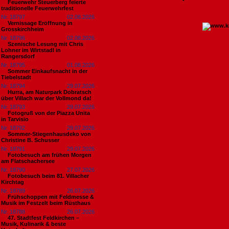
Feuerwehr Steuerberg feierte
traditionelle Feuerwehrfest
Nr. 18797
02.08.2026
Vernissage Eröffnung in
Grosskirchheim
Nr. 18796
02.08.2026
Szenische Lesung mit Chris
Lohner im Wirtstadl in
Rangersdorf
Nr. 18795
01.08.2026
Sommer Einkaufsnacht in der
Tiebelstadt
Nr. 18794
29.07.2026
Hurra, am Naturpark Dobratsch
über Villach war der Vollmond da!
Nr. 18793
29.07.2026
Fotogruß von der Piazza Unita
in Tarvisio
Nr. 18792
29.07.2026
Sommer-Stiegenhausdeko von
Christine B. Schusser
Nr. 18791
29.07.2026
Fotobesuch am frühen Morgen
am Flatschachersee
Nr. 18790
27.07.2026
Fotobesuch beim 81. Villacher
Kirchtag
Nr. 18789
26.07.2026
Frühschoppen mit Feldmesse &
Musik im Festzelt beim Rüsthaus
Nr. 18788
26.07.2026
47. Stadtfest Feldkirchen –
Musik, Kulinarik & beste