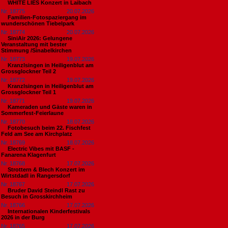
WHITE LIES Konzert in Laibach
Nr. 18775
20.07.2026
Familien-Fotospaziergang im
wunderschönen Tiebelpark
Nr. 18774
20.07.2026
SiniAir 2026: Gelungene
Veranstaltung mit bester
Stimmung /Sinabelkirchen
Nr. 18773
19.07.2026
Kranzlsingen in Heiligenblut am
Grossglockner Teil 2
Nr. 18772
19.07.2026
Kranzlsingen in Heiligenblut am
Grossglockner Teil 1
Nr. 18771
19.07.2026
Kameraden und Gäste waren in
Sommerfest-Feierlaune
Nr. 18770
18.07.2026
Fotobesuch beim 22. Fischfest
Feld am See am Kirchplatz
Nr. 18769
18.07.2026
Electric Vibes mit BASF -
Fanarena Klagenfurt
Nr. 18768
17.07.2026
Strottern & Blech Konzert im
Wirtstdadl in Rangersdorf
Nr. 18767
17.07.2026
Bruder David Steindl Rast zu
Besuch in Grosskirchheim
Nr. 18766
17.07.2026
Internationalen Kinderfestivals
2026 in der Burg
Nr. 18765
17.07.2026