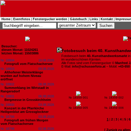
Home
|
Eventfotos
|
Fenstergucker werden
|
Gästebuch
|
Links
|
Kontakt
|
Impressu
Besucher:
diesen Monat: 11024261
Fotobesuch beim 40. Kunsthandw
letzten Monat: 15503886
Fotobesuch beim
40. Kunsthandwerksmarkt
in
im wunderschönen Kärnten.
Nr. 18804
10.08.2026
Alle Fotos sind vom Fenstergucker ©
Manfred J
Fotogruß vom Flatschachersee
E-Mail:
info@schusserfoto.at
– Mobil:
+43-650
Nr. 18803
09.08.2026
Althofener Meisterklänge
wurden auf hohem Niveau
eröffnet
Nr. 18802
08.08.2026
Summerklang im Wirtstadl in
Rangersdorf
Nr. 18801
06.08.2026
Nr. 18359 001
Nr. 18359 002
Bergmesse in Grosskirchheim
Nr. 18800
03.08.2026
Nr. 18359 005
Nr. 18359 006
Konzert in der Pfarrkirche
Heiligenblut am Grossglockner
Nr. 18799
03.08.2026
1
|
2
|
3
|
4
|
5
|
6
Fotogruß am frühen Morgen
vom Flatschachersee
Nr. 18798
02.08.2026
[ Zurück zu alle