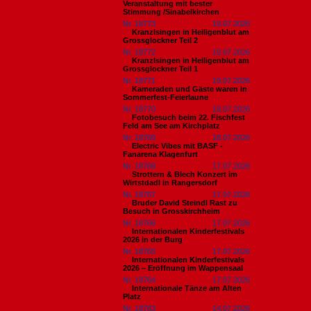
Veranstaltung mit bester
Stimmung /Sinabelkirchen
Nr. 18773
19.07.2026
Kranzlsingen in Heiligenblut am
Grossglockner Teil 2
Nr. 18772
19.07.2026
Kranzlsingen in Heiligenblut am
Grossglockner Teil 1
Nr. 18771
19.07.2026
Kameraden und Gäste waren in
Sommerfest-Feierlaune
Nr. 18770
18.07.2026
Fotobesuch beim 22. Fischfest
Feld am See am Kirchplatz
Nr. 18769
18.07.2026
Electric Vibes mit BASF -
Fanarena Klagenfurt
Nr. 18768
17.07.2026
Strottern & Blech Konzert im
Wirtstdadl in Rangersdorf
Nr. 18767
17.07.2026
Bruder David Steindl Rast zu
Besuch in Grosskirchheim
Nr. 18766
17.07.2026
Internationalen Kinderfestivals
2026 in der Burg
Nr. 18765
17.07.2026
Internationalen Kinderfestivals
2026 – Eröffnung im Wappensaal
Nr. 18764
17.07.2026
Internationale Tänze am Alten
Platz
Nr. 18763
14.07.2026