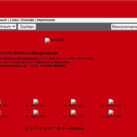
buch
|
Links
|
Kontakt
|
Impressum
ch im Schloss Neugebäude
im
Schloss Neugebäude
mit DJ Bartulocco in Wien Simmering.
ind vom Fenstergucker ©
Manfred J. Schusser
.
@schusserfoto.at
– Mobil:
+43-650 4020485
.
52 001
Nr. 18352 002
Nr. 18352 003
Nr. 18352 004
52 005
Nr. 18352 006
Nr. 18352 007
Nr. 18352 008
1
|
2
|
3
|
4
|
5
|
6
|
7
|
8
|
9
>> Nächste