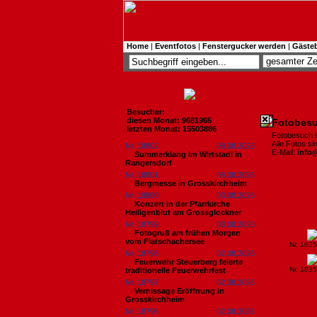
Home
|
Eventfotos
|
Fenstergucker werden
|
Gäste
Besucher:
diesen Monat: 9681965
Fotobesu
letzten Monat: 15503886
Fotobesuch 
Alle Fotos s
Nr. 18802
08.08.2026
E-Mail:
info
Summerklang im Wirtstadl in
Rangersdorf
Nr. 18801
06.08.2026
Bergmesse in Grosskirchheim
Nr. 18800
03.08.2026
Konzert in der Pfarrkirche
Heiligenblut am Grossglockner
Nr. 18799
03.08.2026
Fotogruß am frühen Morgen
vom Flatschachersee
Nr. 183
Nr. 18798
02.08.2026
Feuerwehr Steuerberg feierte
Nr. 183
traditionelle Feuerwehrfest
Nr. 18797
02.08.2026
Vernissage Eröffnung in
Grosskirchheim
Nr. 18796
02.08.2026