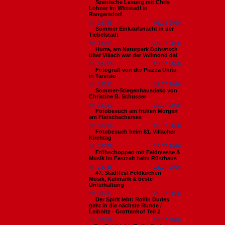
Szenische Lesung mit Chris
Lohner im Wirtstadl in
Rangersdorf
Nr. 18795
01.08.2026
Sommer Einkaufsnacht in der
Tiebelstadt
Nr. 18794
29.07.2026
Hurra, am Naturpark Dobratsch
über Villach war der Vollmond da!
Nr. 18793
29.07.2026
Fotogruß von der Piazza Unita
in Tarvisio
Nr. 18792
29.07.2026
Sommer-Stiegenhausdeko von
Christine B. Schusser
Nr. 18791
29.07.2026
Fotobesuch am frühen Morgen
am Flatschachersee
Nr. 18790
27.07.2026
Fotobesuch beim 81. Villacher
Kirchtag
Nr. 18789
26.07.2026
Frühschoppen mit Feldmesse &
Musik im Festzelt beim Rüsthaus
Nr. 18788
26.07.2026
47. Stadtfest Feldkirchen –
Musik, Kulinarik & beste
Unterhaltung
Nr. 18787
26.07.2026
Der Spirit lebt: Rollin Dudes
geht in die nächste Runde /
Leibnitz - Grottenhof Teil 2
Nr. 18786
26.07.2026