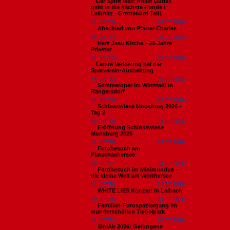
​Der Spirit lebt: Rollin Dudes
geht in die nächste Runde /
Leibnitz - Grottenhof Teil1
Nr. 18785
26.07.2026
Abschied von Pfarrer Charles
Nr. 18784
26.07.2026
Herz Jesu Kirche – 25 Jahre
Priester
Nr. 18783
25.07.2026
​Letzte Verlosung bei der
Sparverein-Aushebung
Nr. 18782
25.07.2026
Sommeroper im Wirtstadl in
Rangersdorf
Nr. 18780
25.07.2026
Schlosswiese Moosburg 2026 -
Tag 2
Nr. 18779
24.07.2026
Eröffnung Schlosswiese
Moosburg 2026
Nr. 18778
23.07.2026
Fotobesuch am
Flatschachersee
Nr. 18777
23.07.2026
Fotobesuch im Minimundus -
die kleine Welt am Wörthersee
Nr. 18776
22.07.2026
WHITE LIES Konzert in Laibach
Nr. 18775
20.07.2026
Familien-Fotospaziergang im
wunderschönen Tiebelpark
Nr. 18774
20.07.2026
SiniAir 2026: Gelungene