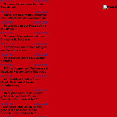
Nr. 18795
01.08.2026
Sommer Einkaufsnacht in der
Tiebelstadt
Nr. 18794
29.07.2026
Hurra, am Naturpark Dobratsch
über Villach war der Vollmond da!
Nr. 18793
29.07.2026
Fotogruß von der Piazza Unita
in Tarvisio
Nr. 18792
29.07.2026
Sommer-Stiegenhausdeko von
Christine B. Schusser
Nr. 18791
29.07.2026
Fotobesuch am frühen Morgen
am Flatschachersee
Nr. 18790
27.07.2026
Fotobesuch beim 81. Villacher
Kirchtag
Nr. 18789
26.07.2026
Frühschoppen mit Feldmesse &
Musik im Festzelt beim Rüsthaus
Nr. 18788
26.07.2026
47. Stadtfest Feldkirchen –
Musik, Kulinarik & beste
Unterhaltung
Nr. 18787
26.07.2026
Der Spirit lebt: Rollin Dudes
geht in die nächste Runde /
Leibnitz - Grottenhof Teil 2
Nr. 18786
26.07.2026
​Der Spirit lebt: Rollin Dudes
geht in die nächste Runde /
Leibnitz - Grottenhof Teil1