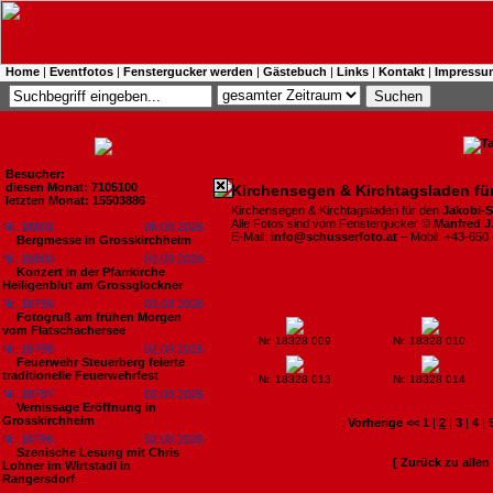
Home
|
Eventfotos
|
Fenstergucker werden
|
Gästebuch
|
Links
|
Kontakt
|
Impressu
Besucher:
diesen Monat: 7105100
Kirchensegen & Kirchtagsladen fü
letzten Monat: 15503886
Kirchensegen & Kirchtagsladen für den
Jakobi-S
Alle Fotos sind vom Fenstergucker ©
Manfred J
Nr. 18801
06.08.2026
E-Mail:
info@schusserfoto.at
– Mobil: +43-650
Bergmesse in Grosskirchheim
Nr. 18800
03.08.2026
Konzert in der Pfarrkirche
Heiligenblut am Grossglockner
Nr. 18799
03.08.2026
Fotogruß am frühen Morgen
vom Flatschachersee
Nr. 18328 009
Nr. 18328 010
Nr. 18798
02.08.2026
Feuerwehr Steuerberg feierte
traditionelle Feuerwehrfest
Nr. 18328 013
Nr. 18328 014
Nr. 18797
02.08.2026
Vernissage Eröffnung in
Grosskirchheim
:
Vorherige <<
1
|
2
|
3
|
4
|
Nr. 18796
02.08.2026
Szenische Lesung mit Chris
[ Zurück zu alle
Lohner im Wirtstadl in
Rangersdorf