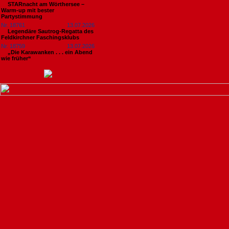
STARnacht am Wörthersee –
Warm-up mit bester
Partystimmung
Nr. 18761
13.07.2026
Legendäre Sautrog-Regatta des
Feldkirchner Faschingsklubs
Nr. 18759
13.07.2026
„Die Karawanken . . . ein Abend
wie früher“