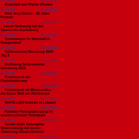
Nr. 18785
26.07.2026
Abschied von Pfarrer Charles
Nr. 18784
26.07.2026
Herz Jesu Kirche – 25 Jahre
Priester
Nr. 18783
25.07.2026
​Letzte Verlosung bei der
Sparverein-Aushebung
Nr. 18782
25.07.2026
Sommeroper im Wirtstadl in
Rangersdorf
Nr. 18780
25.07.2026
Schlosswiese Moosburg 2026 -
Tag 2
Nr. 18779
24.07.2026
Eröffnung Schlosswiese
Moosburg 2026
Nr. 18778
23.07.2026
Fotobesuch am
Flatschachersee
Nr. 18777
23.07.2026
Fotobesuch im Minimundus -
die kleine Welt am Wörthersee
Nr. 18776
22.07.2026
WHITE LIES Konzert in Laibach
Nr. 18775
20.07.2026
Familien-Fotospaziergang im
wunderschönen Tiebelpark
Nr. 18774
20.07.2026
SiniAir 2026: Gelungene
Veranstaltung mit bester
Stimmung /Sinabelkirchen
Nr. 18773
19.07.2026