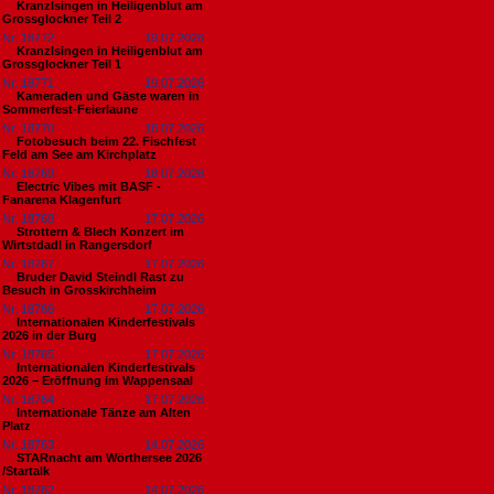
Kranzlsingen in Heiligenblut am
Grossglockner Teil 2
Nr. 18772
19.07.2026
Kranzlsingen in Heiligenblut am
Grossglockner Teil 1
Nr. 18771
19.07.2026
Kameraden und Gäste waren in
Sommerfest-Feierlaune
Nr. 18770
18.07.2026
Fotobesuch beim 22. Fischfest
Feld am See am Kirchplatz
Nr. 18769
18.07.2026
Electric Vibes mit BASF -
Fanarena Klagenfurt
Nr. 18768
17.07.2026
Strottern & Blech Konzert im
Wirtstdadl in Rangersdorf
Nr. 18767
17.07.2026
Bruder David Steindl Rast zu
Besuch in Grosskirchheim
Nr. 18766
17.07.2026
Internationalen Kinderfestivals
2026 in der Burg
Nr. 18765
17.07.2026
Internationalen Kinderfestivals
2026 – Eröffnung im Wappensaal
Nr. 18764
17.07.2026
Internationale Tänze am Alten
Platz
Nr. 18763
14.07.2026
STARnacht am Wörthersee 2026
/Startalk
Nr. 18762
14.07.2026