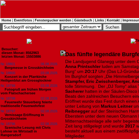
Home
|
Eventfotos
|
Fenstergucker werden
|
Gästebuch
|
Links
|
Kontakt
|
Impressu
Besucher:
diesen Monat: 8562963
Das fünfte legendäre Burgf
letzten Monat: 15503886
Die Landjugend Glanegg unter dem
Nr. 18801
06.08.2026
Anna Printschler
luden am Samstag 
Bergmesse in Grosskirchheim
Burg“ um
2O:17
Uhr (Das LJ-Gründun
Nr. 18800
03.08.2026
Im Burghof sorgten „Die Himmelberge
Konzert in der Pfarrkirche
Heiligenblut am Grossglockner
Stampfer, Eric Zwischenberger, A
Nr. 18799
03.08.2026
tolle Stimmung. Der „DJ Tomy“ alias
Fotogruß am frühen Morgen
Sacherer
hatten in der Säulen-Disco b
vom Flatschachersee
Beats den zahlreichen Besuchern ein
Nr. 18798
02.08.2026
Eröffnet wurde das Fest durch einen
Feuerwehr Steuerberg feierte
unter Leitung von
Markus Leitner
u
traditionelle Feuerwehrfest
Reibnegger
auf der Steirischen Harm
Nr. 18797
02.08.2026
Vernissage Eröffnung in
Eberstein unter dem neuen Obmann
Grosskirchheim
Mitternachtseinlage alle sehr begeis
Nr. 18796
02.08.2026
Zeit lang stillgelegt und wurde
2017
w
Szenische Lesung mit Chris
besteht aktuell aus einem zwölfköpfi
Lohner im Wirtstadl in
Rangersdorf
Mitglieder.