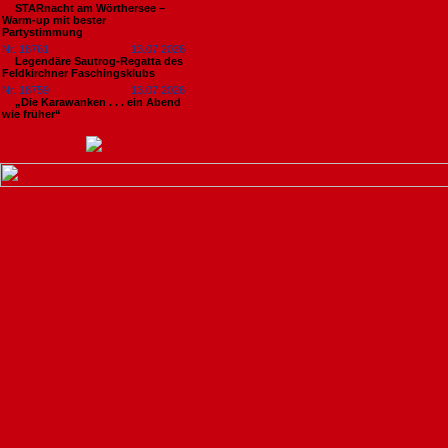
STARnacht am Wörthersee –
Warm-up mit bester
Partystimmung
Nr. 18761
13.07.2026
Legendäre Sautrog-Regatta des
Feldkirchner Faschingsklubs
Nr. 18759
13.07.2026
„Die Karawanken . . . ein Abend
wie früher“