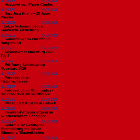
Nr. 18785
26.07.2026
Abschied von Pfarrer Charles
Nr. 18784
26.07.2026
Herz Jesu Kirche – 25 Jahre
Priester
Nr. 18783
25.07.2026
​Letzte Verlosung bei der
Sparverein-Aushebung
Nr. 18782
25.07.2026
Sommeroper im Wirtstadl in
Rangersdorf
Nr. 18780
25.07.2026
Schlosswiese Moosburg 2026 -
Tag 2
Nr. 18779
24.07.2026
Eröffnung Schlosswiese
Moosburg 2026
Nr. 18778
23.07.2026
Fotobesuch am
Flatschachersee
Nr. 18777
23.07.2026
Fotobesuch im Minimundus -
die kleine Welt am Wörthersee
Nr. 18776
22.07.2026
WHITE LIES Konzert in Laibach
Nr. 18775
20.07.2026
Familien-Fotospaziergang im
wunderschönen Tiebelpark
Nr. 18774
20.07.2026
SiniAir 2026: Gelungene
Veranstaltung mit bester
Stimmung /Sinabelkirchen
Nr. 18773
19.07.2026