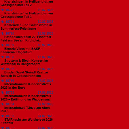
Kranzlsingen in Heiligenblut am
Grossglockner Teil 2
Nr. 18772
19.07.2026
Kranzlsingen in Heiligenblut am
Grossglockner Teil 1
Nr. 18771
19.07.2026
Kameraden und Gäste waren in
Sommerfest-Feierlaune
Nr. 18770
18.07.2026
Fotobesuch beim 22. Fischfest
Feld am See am Kirchplatz
Nr. 18769
18.07.2026
Electric Vibes mit BASF -
Fanarena Klagenfurt
Nr. 18768
17.07.2026
Strottern & Blech Konzert im
Wirtstdadl in Rangersdorf
Nr. 18767
17.07.2026
Bruder David Steindl Rast zu
Besuch in Grosskirchheim
Nr. 18766
17.07.2026
Internationalen Kinderfestivals
2026 in der Burg
Nr. 18765
17.07.2026
Internationalen Kinderfestivals
2026 – Eröffnung im Wappensaal
Nr. 18764
17.07.2026
Internationale Tänze am Alten
Platz
Nr. 18763
14.07.2026
STARnacht am Wörthersee 2026
/Startalk
Nr. 18762
14.07.2026