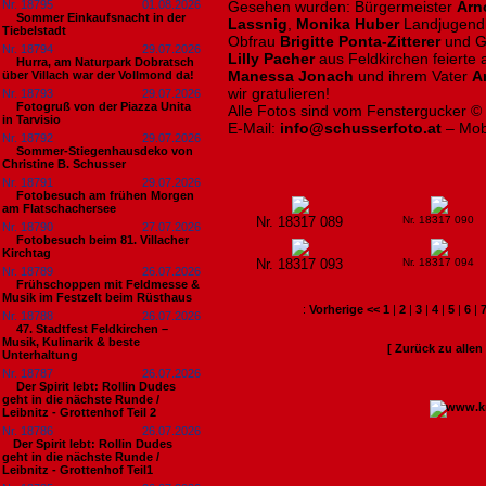
Nr. 18795
01.08.2026
Gesehen wurden: Bürgermeister
Arn
Sommer Einkaufsnacht in der
Lassnig
,
Monika Huber
Landjugend
Tiebelstadt
Obfrau
Brigitte
Ponta-Zitterer
und G
Nr. 18794
29.07.2026
Lilly Pacher
aus Feldkirchen feierte 
Hurra, am Naturpark Dobratsch
Manessa Jonach
und ihrem Vater
A
über Villach war der Vollmond da!
wir gratulieren!
Nr. 18793
29.07.2026
Fotogruß von der Piazza Unita
Alle Fotos sind vom Fenstergucker ©
in Tarvisio
E-Mail:
info@schusserfoto.at
– Mob
Nr. 18792
29.07.2026
Sommer-Stiegenhausdeko von
Christine B. Schusser
Nr. 18791
29.07.2026
Fotobesuch am frühen Morgen
am Flatschachersee
Nr. 18317 089
Nr. 18317 090
Nr. 18790
27.07.2026
Fotobesuch beim 81. Villacher
Kirchtag
Nr. 18317 093
Nr. 18317 094
Nr. 18789
26.07.2026
Frühschoppen mit Feldmesse &
Musik im Festzelt beim Rüsthaus
:
Vorherige <<
1
|
2
|
3
|
4
|
5
|
6
|
Nr. 18788
26.07.2026
47. Stadtfest Feldkirchen –
Musik, Kulinarik & beste
[ Zurück zu alle
Unterhaltung
Nr. 18787
26.07.2026
Der Spirit lebt: Rollin Dudes
geht in die nächste Runde /
Leibnitz - Grottenhof Teil 2
Nr. 18786
26.07.2026
​Der Spirit lebt: Rollin Dudes
geht in die nächste Runde /
Leibnitz - Grottenhof Teil1