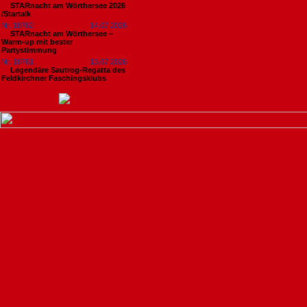
STARnacht am Wörthersee 2026
/Startalk
Nr. 18762
14.07.2026
STARnacht am Wörthersee –
Warm-up mit bester
Partystimmung
Nr. 18761
13.07.2026
Legendäre Sautrog-Regatta des
Feldkirchner Faschingsklubs