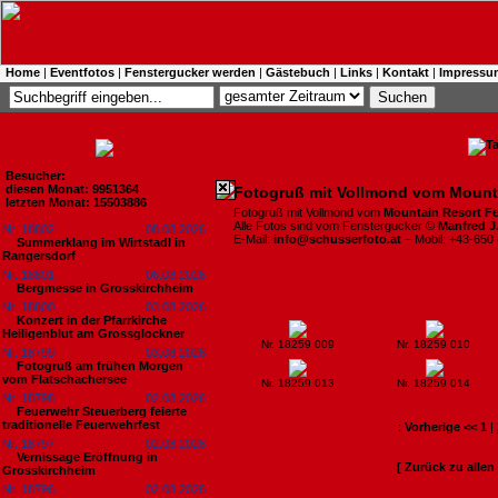
Home
|
Eventfotos
|
Fenstergucker werden
|
Gästebuch
|
Links
|
Kontakt
|
Impressu
Besucher:
diesen Monat: 9951364
Fotogruß mit Vollmond vom Mount
letzten Monat: 15503886
Fotogruß mit Vollmond vom
Mountain Resort F
Alle Fotos sind vom Fenstergucker ©
Manfred J
Nr. 18802
08.08.2026
E-Mail:
info@schusserfoto.at
– Mobil: +43-650
Summerklang im Wirtstadl in
Rangersdorf
Nr. 18801
06.08.2026
Bergmesse in Grosskirchheim
Nr. 18800
03.08.2026
Konzert in der Pfarrkirche
Heiligenblut am Grossglockner
Nr. 18259 009
Nr. 18259 010
Nr. 18799
03.08.2026
Fotogruß am frühen Morgen
vom Flatschachersee
Nr. 18259 013
Nr. 18259 014
Nr. 18798
02.08.2026
Feuerwehr Steuerberg feierte
traditionelle Feuerwehrfest
:
Vorherige <<
1
|
Nr. 18797
02.08.2026
Vernissage Eröffnung in
[ Zurück zu alle
Grosskirchheim
Nr. 18796
02.08.2026