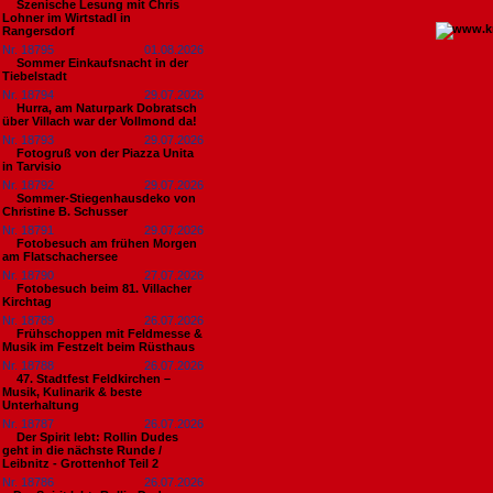
Szenische Lesung mit Chris
Lohner im Wirtstadl in
Rangersdorf
Nr. 18795
01.08.2026
Sommer Einkaufsnacht in der
Tiebelstadt
Nr. 18794
29.07.2026
Hurra, am Naturpark Dobratsch
über Villach war der Vollmond da!
Nr. 18793
29.07.2026
Fotogruß von der Piazza Unita
in Tarvisio
Nr. 18792
29.07.2026
Sommer-Stiegenhausdeko von
Christine B. Schusser
Nr. 18791
29.07.2026
Fotobesuch am frühen Morgen
am Flatschachersee
Nr. 18790
27.07.2026
Fotobesuch beim 81. Villacher
Kirchtag
Nr. 18789
26.07.2026
Frühschoppen mit Feldmesse &
Musik im Festzelt beim Rüsthaus
Nr. 18788
26.07.2026
47. Stadtfest Feldkirchen –
Musik, Kulinarik & beste
Unterhaltung
Nr. 18787
26.07.2026
Der Spirit lebt: Rollin Dudes
geht in die nächste Runde /
Leibnitz - Grottenhof Teil 2
Nr. 18786
26.07.2026