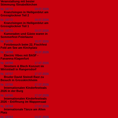
Veranstaltung mit bester
Stimmung /Sinabelkirchen
Nr. 18773
19.07.2026
Kranzlsingen in Heiligenblut am
Grossglockner Teil 2
Nr. 18772
19.07.2026
Kranzlsingen in Heiligenblut am
Grossglockner Teil 1
Nr. 18771
19.07.2026
Kameraden und Gäste waren in
Sommerfest-Feierlaune
Nr. 18770
18.07.2026
Fotobesuch beim 22. Fischfest
Feld am See am Kirchplatz
Nr. 18769
18.07.2026
Electric Vibes mit BASF -
Fanarena Klagenfurt
Nr. 18768
17.07.2026
Strottern & Blech Konzert im
Wirtstdadl in Rangersdorf
Nr. 18767
17.07.2026
Bruder David Steindl Rast zu
Besuch in Grosskirchheim
Nr. 18766
17.07.2026
Internationalen Kinderfestivals
2026 in der Burg
Nr. 18765
17.07.2026
Internationalen Kinderfestivals
2026 – Eröffnung im Wappensaal
Nr. 18764
17.07.2026
Internationale Tänze am Alten
Platz
Nr. 18763
14.07.2026