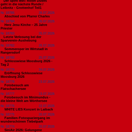
​Der Spirit lebt: Rollin Dudes
geht in die nächste Runde /
Leibnitz - Grottenhof Teil1
Nr. 18785
26.07.2026
Abschied von Pfarrer Charles
Nr. 18784
26.07.2026
Herz Jesu Kirche – 25 Jahre
Priester
Nr. 18783
25.07.2026
​Letzte Verlosung bei der
Sparverein-Aushebung
Nr. 18782
25.07.2026
Sommeroper im Wirtstadl in
Rangersdorf
Nr. 18780
25.07.2026
Schlosswiese Moosburg 2026 -
Tag 2
Nr. 18779
24.07.2026
Eröffnung Schlosswiese
Moosburg 2026
Nr. 18778
23.07.2026
Fotobesuch am
Flatschachersee
Nr. 18777
23.07.2026
Fotobesuch im Minimundus -
die kleine Welt am Wörthersee
Nr. 18776
22.07.2026
WHITE LIES Konzert in Laibach
Nr. 18775
20.07.2026
Familien-Fotospaziergang im
wunderschönen Tiebelpark
Nr. 18774
20.07.2026
SiniAir 2026: Gelungene