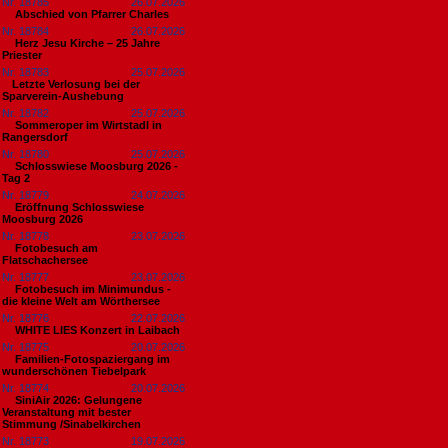
Nr. 18785
26.07.2026
Abschied von Pfarrer Charles
Nr. 18784
26.07.2026
Herz Jesu Kirche – 25 Jahre
Priester
Nr. 18783
25.07.2026
​Letzte Verlosung bei der
Sparverein-Aushebung
Nr. 18782
25.07.2026
Sommeroper im Wirtstadl in
Rangersdorf
Nr. 18780
25.07.2026
Schlosswiese Moosburg 2026 -
Tag 2
Nr. 18779
24.07.2026
Eröffnung Schlosswiese
Moosburg 2026
Nr. 18778
23.07.2026
Fotobesuch am
Flatschachersee
Nr. 18777
23.07.2026
Fotobesuch im Minimundus -
die kleine Welt am Wörthersee
Nr. 18776
22.07.2026
WHITE LIES Konzert in Laibach
Nr. 18775
20.07.2026
Familien-Fotospaziergang im
wunderschönen Tiebelpark
Nr. 18774
20.07.2026
SiniAir 2026: Gelungene
Veranstaltung mit bester
Stimmung /Sinabelkirchen
Nr. 18773
19.07.2026