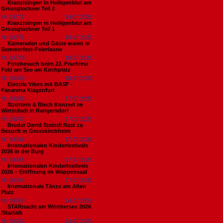
Kranzlsingen in Heiligenblut am
Grossglockner Teil 2
Nr. 18772
19.07.2026
Kranzlsingen in Heiligenblut am
Grossglockner Teil 1
Nr. 18771
19.07.2026
Kameraden und Gäste waren in
Sommerfest-Feierlaune
Nr. 18770
18.07.2026
Fotobesuch beim 22. Fischfest
Feld am See am Kirchplatz
Nr. 18769
18.07.2026
Electric Vibes mit BASF -
Fanarena Klagenfurt
Nr. 18768
17.07.2026
Strottern & Blech Konzert im
Wirtstdadl in Rangersdorf
Nr. 18767
17.07.2026
Bruder David Steindl Rast zu
Besuch in Grosskirchheim
Nr. 18766
17.07.2026
Internationalen Kinderfestivals
2026 in der Burg
Nr. 18765
17.07.2026
Internationalen Kinderfestivals
2026 – Eröffnung im Wappensaal
Nr. 18764
17.07.2026
Internationale Tänze am Alten
Platz
Nr. 18763
14.07.2026
STARnacht am Wörthersee 2026
/Startalk
Nr. 18762
14.07.2026