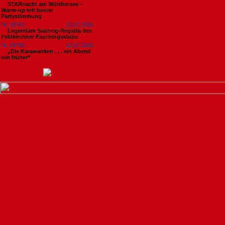
STARnacht am Wörthersee –
Warm-up mit bester
Partystimmung
Nr. 18761
13.07.2026
Legendäre Sautrog-Regatta des
Feldkirchner Faschingsklubs
Nr. 18759
13.07.2026
„Die Karawanken . . . ein Abend
wie früher“