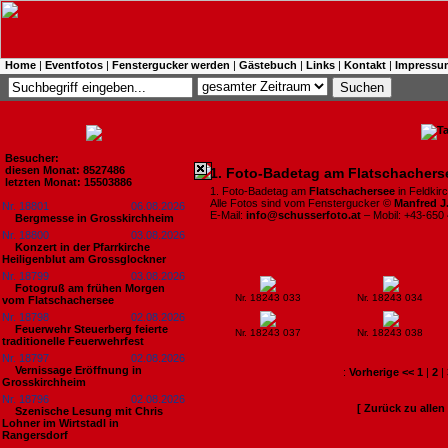
Home
|
Eventfotos
|
Fenstergucker werden
|
Gästebuch
|
Links
|
Kontakt
|
Impressu
Besucher:
diesen Monat: 8527486
1. Foto-Badetag am Flatschachers
letzten Monat: 15503886
1. Foto-Badetag am
Flatschachersee
in Feldkir
Alle Fotos sind vom Fenstergucker ©
Manfred J
Nr. 18801
06.08.2026
E-Mail:
info@schusserfoto.at
– Mobil: +43-650
Bergmesse in Grosskirchheim
Nr. 18800
03.08.2026
Konzert in der Pfarrkirche
Heiligenblut am Grossglockner
Nr. 18799
03.08.2026
Fotogruß am frühen Morgen
Nr. 18243 033
Nr. 18243 034
vom Flatschachersee
Nr. 18798
02.08.2026
Feuerwehr Steuerberg feierte
Nr. 18243 037
Nr. 18243 038
traditionelle Feuerwehrfest
Nr. 18797
02.08.2026
Vernissage Eröffnung in
:
Vorherige <<
1
|
2
|
Grosskirchheim
Nr. 18796
02.08.2026
[ Zurück zu alle
Szenische Lesung mit Chris
Lohner im Wirtstadl in
Rangersdorf