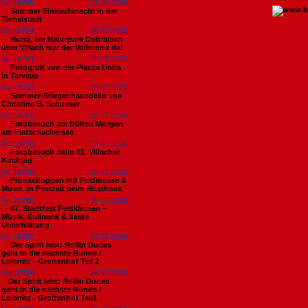
Nr. 18795
01.08.2026
Sommer Einkaufsnacht in der
Tiebelstadt
Nr. 18794
29.07.2026
Hurra, am Naturpark Dobratsch
über Villach war der Vollmond da!
Nr. 18793
29.07.2026
Fotogruß von der Piazza Unita
in Tarvisio
Nr. 18792
29.07.2026
Sommer-Stiegenhausdeko von
Christine B. Schusser
Nr. 18791
29.07.2026
Fotobesuch am frühen Morgen
am Flatschachersee
Nr. 18790
27.07.2026
Fotobesuch beim 81. Villacher
Kirchtag
Nr. 18789
26.07.2026
Frühschoppen mit Feldmesse &
Musik im Festzelt beim Rüsthaus
Nr. 18788
26.07.2026
47. Stadtfest Feldkirchen –
Musik, Kulinarik & beste
Unterhaltung
Nr. 18787
26.07.2026
Der Spirit lebt: Rollin Dudes
geht in die nächste Runde /
Leibnitz - Grottenhof Teil 2
Nr. 18786
26.07.2026
​Der Spirit lebt: Rollin Dudes
geht in die nächste Runde /
Leibnitz - Grottenhof Teil1