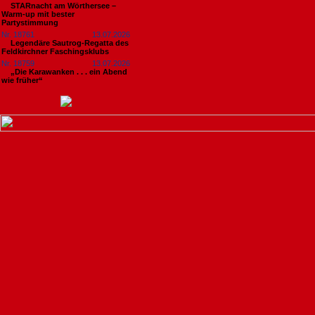
STARnacht am Wörthersee –
Warm-up mit bester
Partystimmung
Nr. 18761
13.07.2026
Legendäre Sautrog-Regatta des
Feldkirchner Faschingsklubs
Nr. 18759
13.07.2026
„Die Karawanken . . . ein Abend
wie früher“