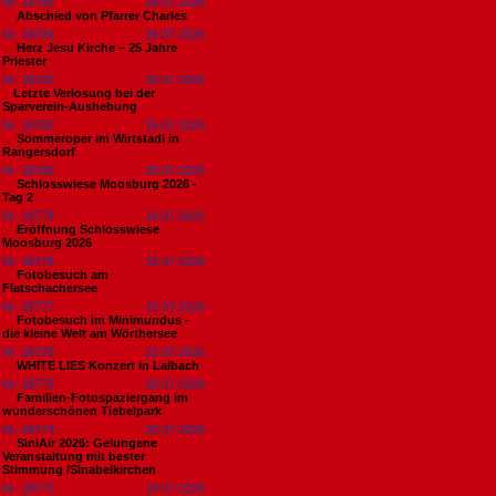
Nr. 18785
26.07.2026
Abschied von Pfarrer Charles
Nr. 18784
26.07.2026
Herz Jesu Kirche – 25 Jahre
Priester
Nr. 18783
25.07.2026
​Letzte Verlosung bei der
Sparverein-Aushebung
Nr. 18782
25.07.2026
Sommeroper im Wirtstadl in
Rangersdorf
Nr. 18780
25.07.2026
Schlosswiese Moosburg 2026 -
Tag 2
Nr. 18779
24.07.2026
Eröffnung Schlosswiese
Moosburg 2026
Nr. 18778
23.07.2026
Fotobesuch am
Flatschachersee
Nr. 18777
23.07.2026
Fotobesuch im Minimundus -
die kleine Welt am Wörthersee
Nr. 18776
22.07.2026
WHITE LIES Konzert in Laibach
Nr. 18775
20.07.2026
Familien-Fotospaziergang im
wunderschönen Tiebelpark
Nr. 18774
20.07.2026
SiniAir 2026: Gelungene
Veranstaltung mit bester
Stimmung /Sinabelkirchen
Nr. 18773
19.07.2026