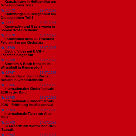
Kranzlsingen in Heiligenblut am
Grossglockner Teil 2
Nr. 18772
19.07.2026
Kranzlsingen in Heiligenblut am
Grossglockner Teil 1
Nr. 18771
19.07.2026
Kameraden und Gäste waren in
Sommerfest-Feierlaune
Nr. 18770
18.07.2026
Fotobesuch beim 22. Fischfest
Feld am See am Kirchplatz
Nr. 18769
18.07.2026
Electric Vibes mit BASF -
Fanarena Klagenfurt
Nr. 18768
17.07.2026
Strottern & Blech Konzert im
Wirtstdadl in Rangersdorf
Nr. 18767
17.07.2026
Bruder David Steindl Rast zu
Besuch in Grosskirchheim
Nr. 18766
17.07.2026
Internationalen Kinderfestivals
2026 in der Burg
Nr. 18765
17.07.2026
Internationalen Kinderfestivals
2026 – Eröffnung im Wappensaal
Nr. 18764
17.07.2026
Internationale Tänze am Alten
Platz
Nr. 18763
14.07.2026
STARnacht am Wörthersee 2026
/Startalk
Nr. 18762
14.07.2026