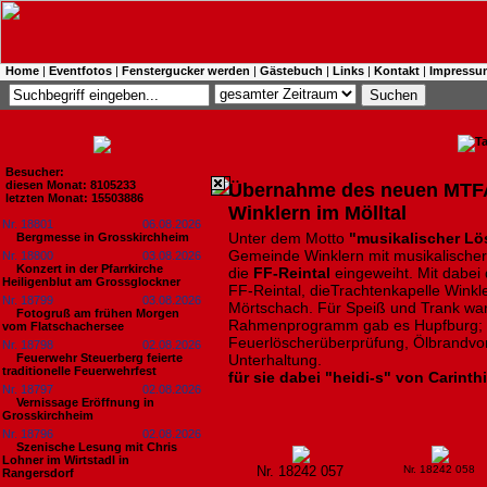
Home
|
Eventfotos
|
Fenstergucker werden
|
Gästebuch
|
Links
|
Kontakt
|
Impressu
Besucher:
diesen Monat: 8105233
Übernahme des neuen MTFA 
letzten Monat: 15503886
Winklern im Mölltal
Nr. 18801
06.08.2026
Unter dem Motto
"musikalischer Lös
Bergmesse in Grosskirchheim
Gemeinde Winklern mit musikalischer
Nr. 18800
03.08.2026
Konzert in der Pfarrkirche
die
FF-Reintal
eingeweiht. Mit dabei 
Heiligenblut am Grossglockner
FF-Reintal, dieTrachtenkapelle Winkl
Nr. 18799
03.08.2026
Mörtschach. Für Speiß und Trank wa
Fotogruß am frühen Morgen
Rahmenprogramm gab es Hupfburg; Ki
vom Flatschachersee
Feuerlöscherüberprüfung, Ölbrandvo
Nr. 18798
02.08.2026
Feuerwehr Steuerberg feierte
Unterhaltung.
traditionelle Feuerwehrfest
für sie dabei "heidi-s" von Carinth
Nr. 18797
02.08.2026
Vernissage Eröffnung in
Grosskirchheim
Nr. 18796
02.08.2026
Szenische Lesung mit Chris
Lohner im Wirtstadl in
Nr. 18242 057
Nr. 18242 058
Rangersdorf