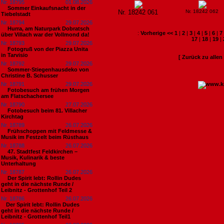
Nr. 18795
01.08.2026
Sommer Einkaufsnacht in der
Nr. 18242 061
Nr. 18242 062
Tiebelstadt
Nr. 18794
29.07.2026
Hurra, am Naturpark Dobratsch
:
Vorherige <<
1
|
2
|
3
|
4
|
5
|
6
|
7
über Villach war der Vollmond da!
17
|
18
|
19
|
Nr. 18793
29.07.2026
Fotogruß von der Piazza Unita
in Tarvisio
[ Zurück zu alle
Nr. 18792
29.07.2026
Sommer-Stiegenhausdeko von
Christine B. Schusser
Nr. 18791
29.07.2026
Fotobesuch am frühen Morgen
am Flatschachersee
Nr. 18790
27.07.2026
Fotobesuch beim 81. Villacher
Kirchtag
Nr. 18789
26.07.2026
Frühschoppen mit Feldmesse &
Musik im Festzelt beim Rüsthaus
Nr. 18788
26.07.2026
47. Stadtfest Feldkirchen –
Musik, Kulinarik & beste
Unterhaltung
Nr. 18787
26.07.2026
Der Spirit lebt: Rollin Dudes
geht in die nächste Runde /
Leibnitz - Grottenhof Teil 2
Nr. 18786
26.07.2026
​Der Spirit lebt: Rollin Dudes
geht in die nächste Runde /
Leibnitz - Grottenhof Teil1