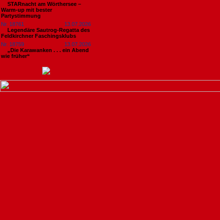
STARnacht am Wörthersee –
Warm-up mit bester
Partystimmung
Nr. 18761
13.07.2026
Legendäre Sautrog-Regatta des
Feldkirchner Faschingsklubs
Nr. 18759
13.07.2026
„Die Karawanken . . . ein Abend
wie früher“