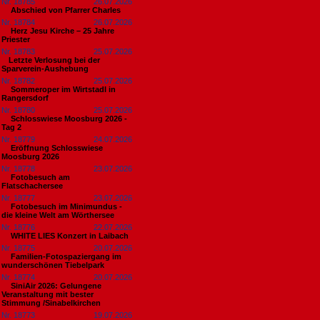
Nr. 18785
26.07.2026
Abschied von Pfarrer Charles
Nr. 18784
26.07.2026
Herz Jesu Kirche – 25 Jahre
Priester
Nr. 18783
25.07.2026
​Letzte Verlosung bei der
Sparverein-Aushebung
Nr. 18782
25.07.2026
Sommeroper im Wirtstadl in
Rangersdorf
Nr. 18780
25.07.2026
Schlosswiese Moosburg 2026 -
Tag 2
Nr. 18779
24.07.2026
Eröffnung Schlosswiese
Moosburg 2026
Nr. 18778
23.07.2026
Fotobesuch am
Flatschachersee
Nr. 18777
23.07.2026
Fotobesuch im Minimundus -
die kleine Welt am Wörthersee
Nr. 18776
22.07.2026
WHITE LIES Konzert in Laibach
Nr. 18775
20.07.2026
Familien-Fotospaziergang im
wunderschönen Tiebelpark
Nr. 18774
20.07.2026
SiniAir 2026: Gelungene
Veranstaltung mit bester
Stimmung /Sinabelkirchen
Nr. 18773
19.07.2026