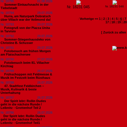
Nr. 18795
01.08.2026
Sommer Einkaufsnacht in der
Nr. 18231 045
Nr. 18231 046
Tiebelstadt
Nr. 18794
29.07.2026
Hurra, am Naturpark Dobratsch
:
Vorherige <<
1
|
2
|
3
|
4
|
5
|
6
|
7
über Villach war der Vollmond da!
17
|
18
|
19
|
20
Nr. 18793
29.07.2026
Fotogruß von der Piazza Unita
in Tarvisio
[ Zurück zu alle
Nr. 18792
29.07.2026
Sommer-Stiegenhausdeko von
Christine B. Schusser
Nr. 18791
29.07.2026
Fotobesuch am frühen Morgen
am Flatschachersee
Nr. 18790
27.07.2026
Fotobesuch beim 81. Villacher
Kirchtag
Nr. 18789
26.07.2026
Frühschoppen mit Feldmesse &
Musik im Festzelt beim Rüsthaus
Nr. 18788
26.07.2026
47. Stadtfest Feldkirchen –
Musik, Kulinarik & beste
Unterhaltung
Nr. 18787
26.07.2026
Der Spirit lebt: Rollin Dudes
geht in die nächste Runde /
Leibnitz - Grottenhof Teil 2
Nr. 18786
26.07.2026
​Der Spirit lebt: Rollin Dudes
geht in die nächste Runde /
Leibnitz - Grottenhof Teil1