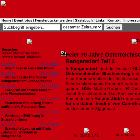
Home
|
Eventfotos
|
Fenstergucker werden
|
Gästebuch
|
Links
|
Kontakt
|
Impressu
Besucher:
diesen Monat: 6709801
Feier 70 Jahre Österreichis
letzten Monat: 15503886
Rangersdorf Teil 2
Nr. 18801
06.08.2026
In
Rangersdorf
fand der Festakt
70 
Bergmesse in Grosskirchheim
Österreichischer
Staatsvertrag
un
Nr. 18800
03.08.2026
Konzert in der Pfarrkirche
Eine Ehrenformation der Schützenk
Heiligenblut am Grossglockner
Schützenkompanie Brunneck nahmen a
Nr. 18799
03.08.2026
gaben LHStv. Martin Gruber, LR Dani
Fotogruß am frühen Morgen
Josef Kerschbaumer. Das Fest wurd
vom Flatschachersee
Komando von
Roland Zlöbl
organisie
Nr. 18798
02.08.2026
Feuerwehr Steuerberg feierte
für sie dabei "heidi-s"von Carinth
traditionelle Feuerwehrfest
heidi.schober22@gmx.at
Nr. 18797
02.08.2026
Vernissage Eröffnung in
Grosskirchheim
Nr. 18796
02.08.2026
Szenische Lesung mit Chris
Lohner im Wirtstadl in
Nr. 18231 041
Nr. 18231 042
Rangersdorf