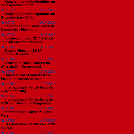
Kranzlsingen in Heiligenblut am
Grossglockner Teil 2
Nr. 18772
19.07.2026
Kranzlsingen in Heiligenblut am
Grossglockner Teil 1
Nr. 18771
19.07.2026
Kameraden und Gäste waren in
Sommerfest-Feierlaune
Nr. 18770
18.07.2026
Fotobesuch beim 22. Fischfest
Feld am See am Kirchplatz
Nr. 18769
18.07.2026
Electric Vibes mit BASF -
Fanarena Klagenfurt
Nr. 18768
17.07.2026
Strottern & Blech Konzert im
Wirtstdadl in Rangersdorf
Nr. 18767
17.07.2026
Bruder David Steindl Rast zu
Besuch in Grosskirchheim
Nr. 18766
17.07.2026
Internationalen Kinderfestivals
2026 in der Burg
Nr. 18765
17.07.2026
Internationalen Kinderfestivals
2026 – Eröffnung im Wappensaal
Nr. 18764
17.07.2026
Internationale Tänze am Alten
Platz
Nr. 18763
14.07.2026
STARnacht am Wörthersee 2026
/Startalk
Nr. 18762
14.07.2026