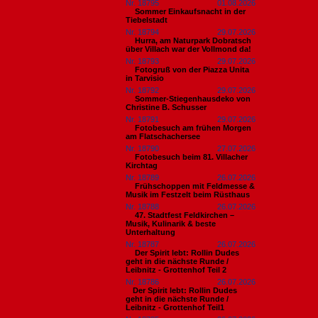
Nr. 18795
01.08.2026
Sommer Einkaufsnacht in der
Tiebelstadt
Nr. 18794
29.07.2026
Hurra, am Naturpark Dobratsch
über Villach war der Vollmond da!
Nr. 18793
29.07.2026
Fotogruß von der Piazza Unita
in Tarvisio
Nr. 18792
29.07.2026
Sommer-Stiegenhausdeko von
Christine B. Schusser
Nr. 18791
29.07.2026
Fotobesuch am frühen Morgen
am Flatschachersee
Nr. 18790
27.07.2026
Fotobesuch beim 81. Villacher
Kirchtag
Nr. 18789
26.07.2026
Frühschoppen mit Feldmesse &
Musik im Festzelt beim Rüsthaus
Nr. 18788
26.07.2026
47. Stadtfest Feldkirchen –
Musik, Kulinarik & beste
Unterhaltung
Nr. 18787
26.07.2026
Der Spirit lebt: Rollin Dudes
geht in die nächste Runde /
Leibnitz - Grottenhof Teil 2
Nr. 18786
26.07.2026
​Der Spirit lebt: Rollin Dudes
geht in die nächste Runde /
Leibnitz - Grottenhof Teil1