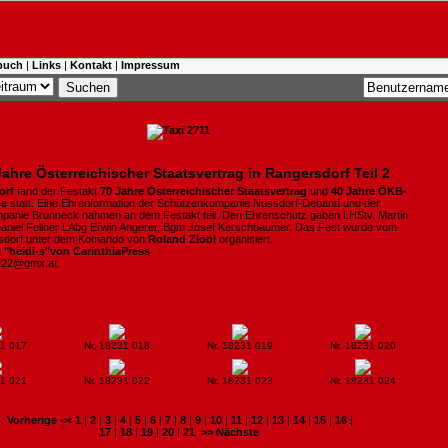
buch
|
Links
|
Kontakt
|
Impressum
Jahre Österreichischer Staatsvertrag in Rangersdorf Teil 2
orf
fand der Festakt
70 Jahre Österreichischer
Staatsvertrag
und
40 Jahre ÖKB-
he
statt. Eine Ehrenformation der Schützenkompanie Nussdorf-Deband und der
anie Brunneck nahmen an dem Festakt teil. Den Ehrenschutz gaben LHStv. Martin
aniel Fellner LAbg Erwin Angerer, Bgm Josef Kerschbaumer. Das Fest wurde vom
dorf unter dem Komando von
Roland Zlöbl
organisiert.
i "heidi-s"von CarinthiaPress
er22@gmx.at
31 017
Nr. 18231 018
Nr. 18231 019
Nr. 18231 020
31 021
Nr. 18231 022
Nr. 18231 023
Nr. 18231 024
:
Vorherige <<
1
|
2
|
3
|
4
|
5
|
6
|
7
|
8
|
9
|
10
|
11
|
12
|
13
|
14
|
15
|
16
|
17
|
18
|
19
|
20
|
21
>> Nächste