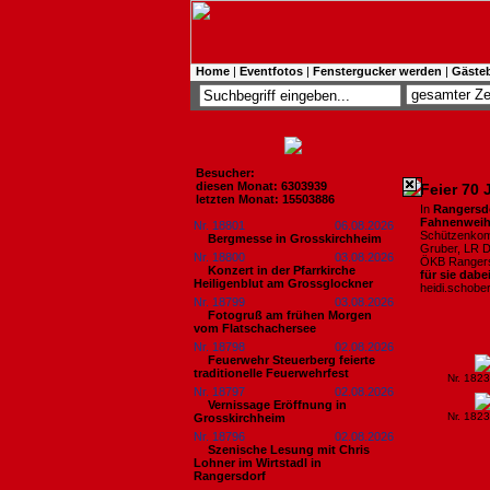
Home
|
Eventfotos
|
Fenstergucker werden
|
Gäste
Besucher:
diesen Monat: 6303939
Feier 70 
letzten Monat: 15503886
In
Rangersd
Fahnenwei
Nr. 18801
06.08.2026
Schützenkomp
Bergmesse in Grosskirchheim
Gruber, LR D
Nr. 18800
03.08.2026
ÖKB Rangers
Konzert in der Pfarrkirche
für sie dabe
Heiligenblut am Grossglockner
heidi.schob
Nr. 18799
03.08.2026
Fotogruß am frühen Morgen
vom Flatschachersee
Nr. 18798
02.08.2026
Feuerwehr Steuerberg feierte
traditionelle Feuerwehrfest
Nr. 182
Nr. 18797
02.08.2026
Vernissage Eröffnung in
Nr. 182
Grosskirchheim
Nr. 18796
02.08.2026
Szenische Lesung mit Chris
Lohner im Wirtstadl in
Rangersdorf