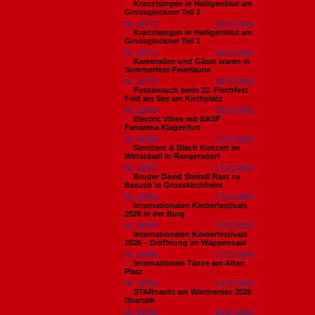
Kranzlsingen in Heiligenblut am
Grossglockner Teil 2
Nr. 18772
19.07.2026
Kranzlsingen in Heiligenblut am
Grossglockner Teil 1
Nr. 18771
19.07.2026
Kameraden und Gäste waren in
Sommerfest-Feierlaune
Nr. 18770
18.07.2026
Fotobesuch beim 22. Fischfest
Feld am See am Kirchplatz
Nr. 18769
18.07.2026
Electric Vibes mit BASF -
Fanarena Klagenfurt
Nr. 18768
17.07.2026
Strottern & Blech Konzert im
Wirtstdadl in Rangersdorf
Nr. 18767
17.07.2026
Bruder David Steindl Rast zu
Besuch in Grosskirchheim
Nr. 18766
17.07.2026
Internationalen Kinderfestivals
2026 in der Burg
Nr. 18765
17.07.2026
Internationalen Kinderfestivals
2026 – Eröffnung im Wappensaal
Nr. 18764
17.07.2026
Internationale Tänze am Alten
Platz
Nr. 18763
14.07.2026
STARnacht am Wörthersee 2026
/Startalk
Nr. 18762
14.07.2026