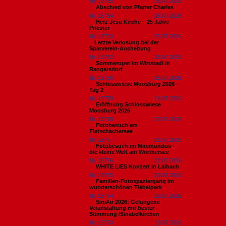
Nr. 18785
26.07.2026
Abschied von Pfarrer Charles
Nr. 18784
26.07.2026
Herz Jesu Kirche – 25 Jahre
Priester
Nr. 18783
25.07.2026
​Letzte Verlosung bei der
Sparverein-Aushebung
Nr. 18782
25.07.2026
Sommeroper im Wirtstadl in
Rangersdorf
Nr. 18780
25.07.2026
Schlosswiese Moosburg 2026 -
Tag 2
Nr. 18779
24.07.2026
Eröffnung Schlosswiese
Moosburg 2026
Nr. 18778
23.07.2026
Fotobesuch am
Flatschachersee
Nr. 18777
23.07.2026
Fotobesuch im Minimundus -
die kleine Welt am Wörthersee
Nr. 18776
22.07.2026
WHITE LIES Konzert in Laibach
Nr. 18775
20.07.2026
Familien-Fotospaziergang im
wunderschönen Tiebelpark
Nr. 18774
20.07.2026
SiniAir 2026: Gelungene
Veranstaltung mit bester
Stimmung /Sinabelkirchen
Nr. 18773
19.07.2026