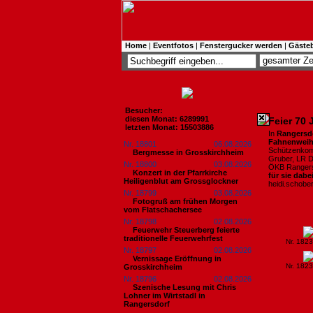
Home
|
Eventfotos
|
Fenstergucker werden
|
Gäste
Besucher:
diesen Monat: 6289991
Feier 70 
letzten Monat: 15503886
In
Rangersd
Fahnenwei
Nr. 18801
06.08.2026
Schützenkomp
Bergmesse in Grosskirchheim
Gruber, LR D
Nr. 18800
03.08.2026
ÖKB Rangers
Konzert in der Pfarrkirche
für sie dabe
Heiligenblut am Grossglockner
heidi.schob
Nr. 18799
03.08.2026
Fotogruß am frühen Morgen
vom Flatschachersee
Nr. 18798
02.08.2026
Feuerwehr Steuerberg feierte
traditionelle Feuerwehrfest
Nr. 182
Nr. 18797
02.08.2026
Vernissage Eröffnung in
Nr. 182
Grosskirchheim
Nr. 18796
02.08.2026
Szenische Lesung mit Chris
Lohner im Wirtstadl in
Rangersdorf