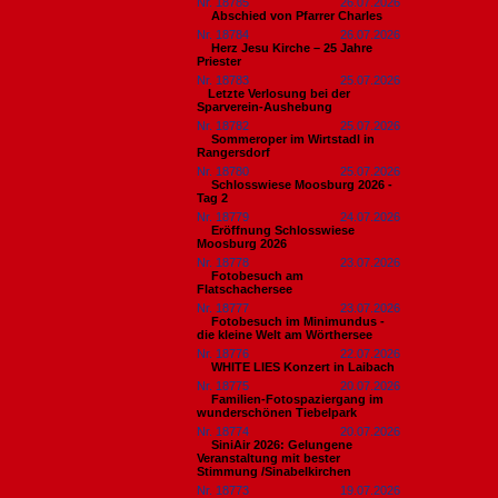
Nr. 18785
26.07.2026
Abschied von Pfarrer Charles
Nr. 18784
26.07.2026
Herz Jesu Kirche – 25 Jahre
Priester
Nr. 18783
25.07.2026
​Letzte Verlosung bei der
Sparverein-Aushebung
Nr. 18782
25.07.2026
Sommeroper im Wirtstadl in
Rangersdorf
Nr. 18780
25.07.2026
Schlosswiese Moosburg 2026 -
Tag 2
Nr. 18779
24.07.2026
Eröffnung Schlosswiese
Moosburg 2026
Nr. 18778
23.07.2026
Fotobesuch am
Flatschachersee
Nr. 18777
23.07.2026
Fotobesuch im Minimundus -
die kleine Welt am Wörthersee
Nr. 18776
22.07.2026
WHITE LIES Konzert in Laibach
Nr. 18775
20.07.2026
Familien-Fotospaziergang im
wunderschönen Tiebelpark
Nr. 18774
20.07.2026
SiniAir 2026: Gelungene
Veranstaltung mit bester
Stimmung /Sinabelkirchen
Nr. 18773
19.07.2026