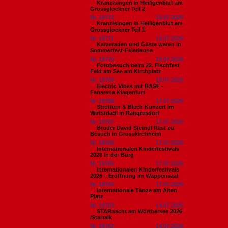
Kranzlsingen in Heiligenblut am
Grossglockner Teil 2
Nr. 18772
19.07.2026
Kranzlsingen in Heiligenblut am
Grossglockner Teil 1
Nr. 18771
19.07.2026
Kameraden und Gäste waren in
Sommerfest-Feierlaune
Nr. 18770
18.07.2026
Fotobesuch beim 22. Fischfest
Feld am See am Kirchplatz
Nr. 18769
18.07.2026
Electric Vibes mit BASF -
Fanarena Klagenfurt
Nr. 18768
17.07.2026
Strottern & Blech Konzert im
Wirtstdadl in Rangersdorf
Nr. 18767
17.07.2026
Bruder David Steindl Rast zu
Besuch in Grosskirchheim
Nr. 18766
17.07.2026
Internationalen Kinderfestivals
2026 in der Burg
Nr. 18765
17.07.2026
Internationalen Kinderfestivals
2026 – Eröffnung im Wappensaal
Nr. 18764
17.07.2026
Internationale Tänze am Alten
Platz
Nr. 18763
14.07.2026
STARnacht am Wörthersee 2026
/Startalk
Nr. 18762
14.07.2026