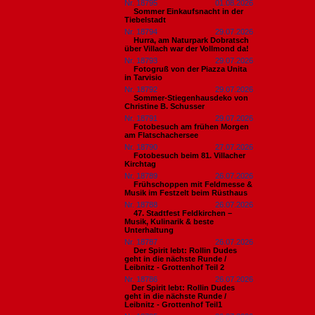
Nr. 18795
01.08.2026
Sommer Einkaufsnacht in der
Tiebelstadt
Nr. 18794
29.07.2026
Hurra, am Naturpark Dobratsch
über Villach war der Vollmond da!
Nr. 18793
29.07.2026
Fotogruß von der Piazza Unita
in Tarvisio
Nr. 18792
29.07.2026
Sommer-Stiegenhausdeko von
Christine B. Schusser
Nr. 18791
29.07.2026
Fotobesuch am frühen Morgen
am Flatschachersee
Nr. 18790
27.07.2026
Fotobesuch beim 81. Villacher
Kirchtag
Nr. 18789
26.07.2026
Frühschoppen mit Feldmesse &
Musik im Festzelt beim Rüsthaus
Nr. 18788
26.07.2026
47. Stadtfest Feldkirchen –
Musik, Kulinarik & beste
Unterhaltung
Nr. 18787
26.07.2026
Der Spirit lebt: Rollin Dudes
geht in die nächste Runde /
Leibnitz - Grottenhof Teil 2
Nr. 18786
26.07.2026
​Der Spirit lebt: Rollin Dudes
geht in die nächste Runde /
Leibnitz - Grottenhof Teil1