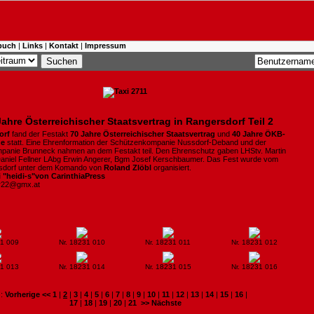
buch
|
Links
|
Kontakt
|
Impressum
Jahre Österreichischer Staatsvertrag in Rangersdorf Teil 2
orf
fand der Festakt
70 Jahre Österreichischer
Staatsvertrag
und
40 Jahre ÖKB-
he
statt. Eine Ehrenformation der Schützenkompanie Nussdorf-Deband und der
anie Brunneck nahmen an dem Festakt teil. Den Ehrenschutz gaben LHStv. Martin
aniel Fellner LAbg Erwin Angerer, Bgm Josef Kerschbaumer. Das Fest wurde vom
dorf unter dem Komando von
Roland Zlöbl
organisiert.
i "heidi-s"von CarinthiaPress
er22@gmx.at
31 009
Nr. 18231 010
Nr. 18231 011
Nr. 18231 012
31 013
Nr. 18231 014
Nr. 18231 015
Nr. 18231 016
:
Vorherige <<
1
|
2
|
3
|
4
|
5
|
6
|
7
|
8
|
9
|
10
|
11
|
12
|
13
|
14
|
15
|
16
|
17
|
18
|
19
|
20
|
21
>> Nächste