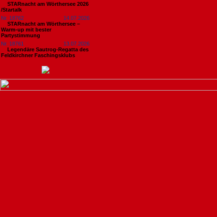
STARnacht am Wörthersee 2026
/Startalk
Nr. 18762
14.07.2026
STARnacht am Wörthersee –
Warm-up mit bester
Partystimmung
Nr. 18761
13.07.2026
Legendäre Sautrog-Regatta des
Feldkirchner Faschingsklubs