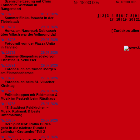
Szenische Lesung mit Chris
Nr. 18230 005
Nr. 18230 006
Lohner im Wirtstadl in
Rangersdorf
Nr. 18795
01.08.2026
1
|
2
|
3
|
4
|
5
|
6
|
7
|
8
|
9
|
Sommer Einkaufsnacht in der
17
|
18
|
19
|
20
|
21
Tiebelstadt
Nr. 18794
29.07.2026
Hurra, am Naturpark Dobratsch
[ Zurück zu alle
über Villach war der Vollmond da!
Nr. 18793
29.07.2026
Fotogruß von der Piazza Unita
in Tarvisio
Nr. 18792
29.07.2026
Sommer-Stiegenhausdeko von
Christine B. Schusser
Nr. 18791
29.07.2026
Fotobesuch am frühen Morgen
am Flatschachersee
Nr. 18790
27.07.2026
Fotobesuch beim 81. Villacher
Kirchtag
Nr. 18789
26.07.2026
Frühschoppen mit Feldmesse &
Musik im Festzelt beim Rüsthaus
Nr. 18788
26.07.2026
47. Stadtfest Feldkirchen –
Musik, Kulinarik & beste
Unterhaltung
Nr. 18787
26.07.2026
Der Spirit lebt: Rollin Dudes
geht in die nächste Runde /
Leibnitz - Grottenhof Teil 2
Nr. 18786
26.07.2026