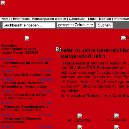
Home
|
Eventfotos
|
Fenstergucker werden
|
Gästebuch
|
Links
|
Kontakt
|
Impressu
Besucher:
diesen Monat: 9214369
Feier 70 Jahre Österreichis
letzten Monat: 15503886
Rangersdorf Teil 1
Nr. 18802
08.08.2026
In
Rangersdorf
fand der Festakt
70 
Summerklang im Wirtstadl in
Rangersdorf
und
40 Jahre ÖKB-Fahnenweihe
sta
Nr. 18801
06.08.2026
Schützenkompanie Nussdorf-Deband
Bergmesse in Grosskirchheim
nahmen an dem Festakt teil. Den Ehr
Nr. 18800
03.08.2026
LR Daniel Fellner LAbg Erwin Angere
Konzert in der Pfarrkirche
wurde vom ÖKB Rangersdorf unter 
Heiligenblut am Grossglockner
organisiert.
Nr. 18799
03.08.2026
Fotogruß am frühen Morgen
für sie dabei "heidi-s"von Carinth
vom Flatschachersee
Nr. 18798
02.08.2026
Feuerwehr Steuerberg feierte
traditionelle Feuerwehrfest
Nr. 18797
02.08.2026
Vernissage Eröffnung in
Nr. 18230 001
Nr. 18230 002
Grosskirchheim
Nr. 18796
02.08.2026