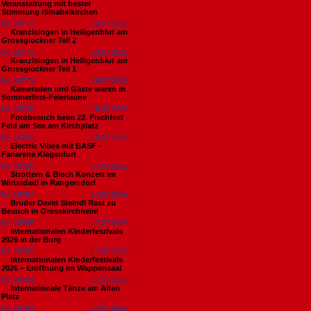
Veranstaltung mit bester
Stimmung /Sinabelkirchen
Nr. 18773
19.07.2026
Kranzlsingen in Heiligenblut am
Grossglockner Teil 2
Nr. 18772
19.07.2026
Kranzlsingen in Heiligenblut am
Grossglockner Teil 1
Nr. 18771
19.07.2026
Kameraden und Gäste waren in
Sommerfest-Feierlaune
Nr. 18770
18.07.2026
Fotobesuch beim 22. Fischfest
Feld am See am Kirchplatz
Nr. 18769
18.07.2026
Electric Vibes mit BASF -
Fanarena Klagenfurt
Nr. 18768
17.07.2026
Strottern & Blech Konzert im
Wirtstdadl in Rangersdorf
Nr. 18767
17.07.2026
Bruder David Steindl Rast zu
Besuch in Grosskirchheim
Nr. 18766
17.07.2026
Internationalen Kinderfestivals
2026 in der Burg
Nr. 18765
17.07.2026
Internationalen Kinderfestivals
2026 – Eröffnung im Wappensaal
Nr. 18764
17.07.2026
Internationale Tänze am Alten
Platz
Nr. 18763
14.07.2026