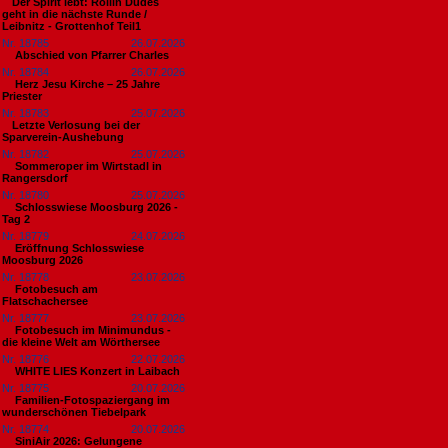
​Der Spirit lebt: Rollin Dudes
geht in die nächste Runde /
Leibnitz - Grottenhof Teil1
Nr. 18785
26.07.2026
Abschied von Pfarrer Charles
Nr. 18784
26.07.2026
Herz Jesu Kirche – 25 Jahre
Priester
Nr. 18783
25.07.2026
​Letzte Verlosung bei der
Sparverein-Aushebung
Nr. 18782
25.07.2026
Sommeroper im Wirtstadl in
Rangersdorf
Nr. 18780
25.07.2026
Schlosswiese Moosburg 2026 -
Tag 2
Nr. 18779
24.07.2026
Eröffnung Schlosswiese
Moosburg 2026
Nr. 18778
23.07.2026
Fotobesuch am
Flatschachersee
Nr. 18777
23.07.2026
Fotobesuch im Minimundus -
die kleine Welt am Wörthersee
Nr. 18776
22.07.2026
WHITE LIES Konzert in Laibach
Nr. 18775
20.07.2026
Familien-Fotospaziergang im
wunderschönen Tiebelpark
Nr. 18774
20.07.2026
SiniAir 2026: Gelungene