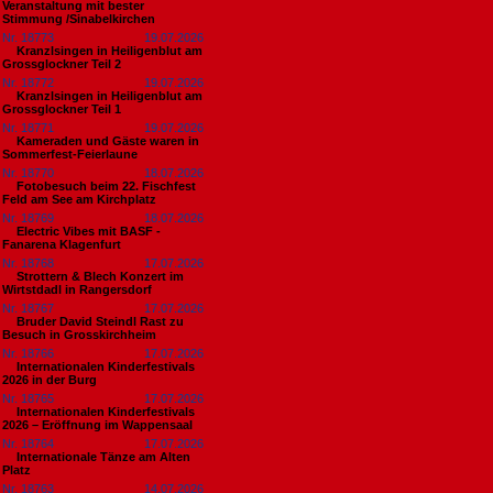
Veranstaltung mit bester
Stimmung /Sinabelkirchen
Nr. 18773
19.07.2026
Kranzlsingen in Heiligenblut am
Grossglockner Teil 2
Nr. 18772
19.07.2026
Kranzlsingen in Heiligenblut am
Grossglockner Teil 1
Nr. 18771
19.07.2026
Kameraden und Gäste waren in
Sommerfest-Feierlaune
Nr. 18770
18.07.2026
Fotobesuch beim 22. Fischfest
Feld am See am Kirchplatz
Nr. 18769
18.07.2026
Electric Vibes mit BASF -
Fanarena Klagenfurt
Nr. 18768
17.07.2026
Strottern & Blech Konzert im
Wirtstdadl in Rangersdorf
Nr. 18767
17.07.2026
Bruder David Steindl Rast zu
Besuch in Grosskirchheim
Nr. 18766
17.07.2026
Internationalen Kinderfestivals
2026 in der Burg
Nr. 18765
17.07.2026
Internationalen Kinderfestivals
2026 – Eröffnung im Wappensaal
Nr. 18764
17.07.2026
Internationale Tänze am Alten
Platz
Nr. 18763
14.07.2026