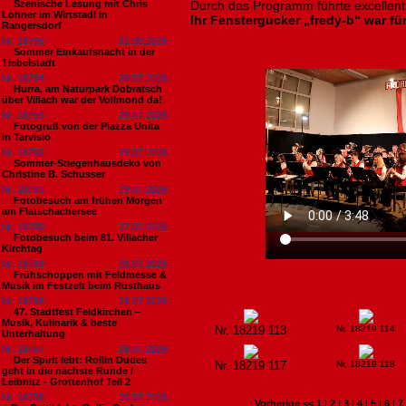
Szenische Lesung mit Chris
Durch das Programm führte excellent
Lohner im Wirtstadl in
Ihr Fenstergucker „fredy-b“ war für
Rangersdorf
Nr. 18795
01.08.2026
Sommer Einkaufsnacht in der
Tiebelstadt
Nr. 18794
29.07.2026
Hurra, am Naturpark Dobratsch
über Villach war der Vollmond da!
Nr. 18793
29.07.2026
Fotogruß von der Piazza Unita
in Tarvisio
Nr. 18792
29.07.2026
Sommer-Stiegenhausdeko von
Christine B. Schusser
Nr. 18791
29.07.2026
Fotobesuch am frühen Morgen
am Flatschachersee
Nr. 18790
27.07.2026
Fotobesuch beim 81. Villacher
Kirchtag
Nr. 18789
26.07.2026
Frühschoppen mit Feldmesse &
Musik im Festzelt beim Rüsthaus
Nr. 18788
26.07.2026
47. Stadtfest Feldkirchen –
Musik, Kulinarik & beste
Nr. 18219 113
Nr. 18219 114
Unterhaltung
Nr. 18787
26.07.2026
Der Spirit lebt: Rollin Dudes
Nr. 18219 117
Nr. 18219 118
geht in die nächste Runde /
Leibnitz - Grottenhof Teil 2
Nr. 18786
26.07.2026
:
Vorherige <<
1
|
2
|
3
|
4
|
5
|
6
|
7