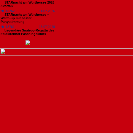
STARnacht am Wörthersee 2026
/Startalk
Nr. 18762
14.07.2026
STARnacht am Wörthersee –
Warm-up mit bester
Partystimmung
Nr. 18761
13.07.2026
Legendäre Sautrog-Regatta des
Feldkirchner Faschingsklubs