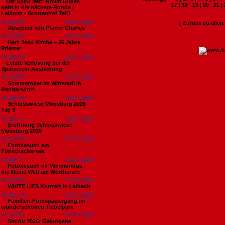
​Der Spirit lebt: Rollin Dudes
17
|
18
|
19
|
20
|
21
|
geht in die nächste Runde /
Leibnitz - Grottenhof Teil1
Nr. 18785
26.07.2026
[ Zurück zu alle
Abschied von Pfarrer Charles
Nr. 18784
26.07.2026
Herz Jesu Kirche – 25 Jahre
Priester
Nr. 18783
25.07.2026
​Letzte Verlosung bei der
Sparverein-Aushebung
Nr. 18782
25.07.2026
Sommeroper im Wirtstadl in
Rangersdorf
Nr. 18780
25.07.2026
Schlosswiese Moosburg 2026 -
Tag 2
Nr. 18779
24.07.2026
Eröffnung Schlosswiese
Moosburg 2026
Nr. 18778
23.07.2026
Fotobesuch am
Flatschachersee
Nr. 18777
23.07.2026
Fotobesuch im Minimundus -
die kleine Welt am Wörthersee
Nr. 18776
22.07.2026
WHITE LIES Konzert in Laibach
Nr. 18775
20.07.2026
Familien-Fotospaziergang im
wunderschönen Tiebelpark
Nr. 18774
20.07.2026
SiniAir 2026: Gelungene