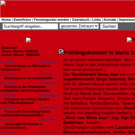
Home
|
Eventfotos
|
Fenstergucker werden
|
Gästebuch
|
Links
|
Kontakt
|
Impressu
Besucher:
diesen Monat: 9408239
Frühlingskonzert in Maria S
letzten Monat: 15503886
Es ist schon selbstverständlich, dass
Nr. 18802
08.08.2026
Maria Saal in der Volksschule Maria 
Summerklang im Wirtstadl in
dies auch geniessen…
Rangersdorf
Der
Musikverein Maria Saal
lud zum
Nr. 18801
06.08.2026
Bergmesse in Grosskirchheim
Kapellmeisterin Birgit Schmidt, MA
Nr. 18800
03.08.2026
sich für diesen Abend wieder sehr v
Konzert in der Pfarrkirche
Ein breites Repertoire wurde dem A
Heiligenblut am Grossglockner
Gruß an Maria Saal, Donauwellen, Ago
Nr. 18799
03.08.2026
Star wars Parade Sequenz, Smoke on 
Fotogruß am frühen Morgen
me Metallica, Rocka Barocka, Tijuana
vom Flatschachersee
Die fulminante Darbietung vom
Musik
Nr. 18798
02.08.2026
Feuerwehr Steuerberg feierte
wieder mit
standing ovation
bedankt, w
traditionelle Feuerwehrfest
„Vizes von Maria Saal“
,
Ing. Sigi O
Nr. 18797
02.08.2026
Gattinnen
, freuten.
Vernissage Eröffnung in
Die Ehrungen wurden vom
Landesob
Grosskirchheim
Blasmusikerverbandes, Stefan Sü
Nr. 18796
02.08.2026