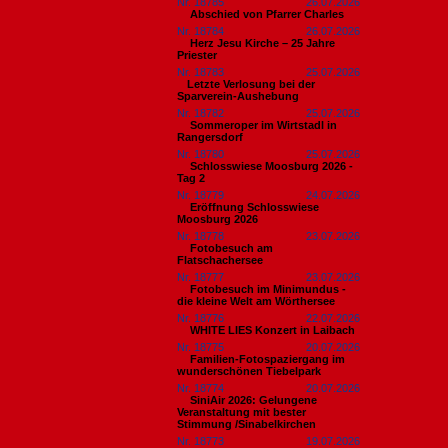
Nr. 18785
26.07.2026
Abschied von Pfarrer Charles
Nr. 18784
26.07.2026
Herz Jesu Kirche – 25 Jahre
Priester
Nr. 18783
25.07.2026
​Letzte Verlosung bei der
Sparverein-Aushebung
Nr. 18782
25.07.2026
Sommeroper im Wirtstadl in
Rangersdorf
Nr. 18780
25.07.2026
Schlosswiese Moosburg 2026 -
Tag 2
Nr. 18779
24.07.2026
Eröffnung Schlosswiese
Moosburg 2026
Nr. 18778
23.07.2026
Fotobesuch am
Flatschachersee
Nr. 18777
23.07.2026
Fotobesuch im Minimundus -
die kleine Welt am Wörthersee
Nr. 18776
22.07.2026
WHITE LIES Konzert in Laibach
Nr. 18775
20.07.2026
Familien-Fotospaziergang im
wunderschönen Tiebelpark
Nr. 18774
20.07.2026
SiniAir 2026: Gelungene
Veranstaltung mit bester
Stimmung /Sinabelkirchen
Nr. 18773
19.07.2026