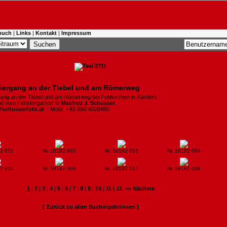
buch
|
Links
|
Kontakt
|
Impressum
iergang an der Tiebel und am Römerweg
ang an der Tiebel und am Römerweg bei Feldkirchen in Kärnten.
ind vom Fenstergucker ©
Manfred J. Schusser
.
@schusserfoto.at
– Mobil: +43-650 4020485.
82 001
Nr. 18182 002
Nr. 18182 003
Nr. 18182 004
82 005
Nr. 18182 006
Nr. 18182 007
Nr. 18182 008
1
|
2
|
3
|
4
|
5
|
6
|
7
|
8
|
9
|
10
|
11
|
12
>> Nächste
[ Zurück zu allen Suchergebnissen ]