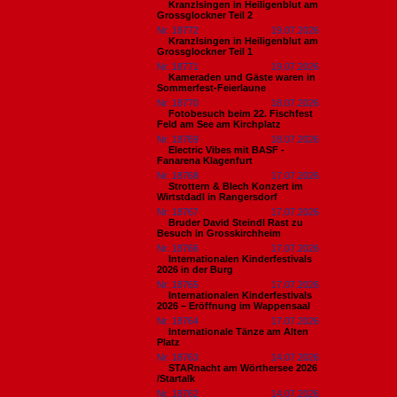
Kranzlsingen in Heiligenblut am
Grossglockner Teil 2
Nr. 18772
19.07.2026
Kranzlsingen in Heiligenblut am
Grossglockner Teil 1
Nr. 18771
19.07.2026
Kameraden und Gäste waren in
Sommerfest-Feierlaune
Nr. 18770
18.07.2026
Fotobesuch beim 22. Fischfest
Feld am See am Kirchplatz
Nr. 18769
18.07.2026
Electric Vibes mit BASF -
Fanarena Klagenfurt
Nr. 18768
17.07.2026
Strottern & Blech Konzert im
Wirtstdadl in Rangersdorf
Nr. 18767
17.07.2026
Bruder David Steindl Rast zu
Besuch in Grosskirchheim
Nr. 18766
17.07.2026
Internationalen Kinderfestivals
2026 in der Burg
Nr. 18765
17.07.2026
Internationalen Kinderfestivals
2026 – Eröffnung im Wappensaal
Nr. 18764
17.07.2026
Internationale Tänze am Alten
Platz
Nr. 18763
14.07.2026
STARnacht am Wörthersee 2026
/Startalk
Nr. 18762
14.07.2026