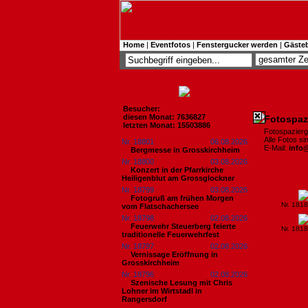
Home
|
Eventfotos
|
Fenstergucker werden
|
Gäste
Besucher:
diesen Monat: 7636827
Fotospaz
letzten Monat: 15503886
Fotospazierg
Alle Fotos s
Nr. 18801
06.08.2026
E-Mail:
info
Bergmesse in Grosskirchheim
Nr. 18800
03.08.2026
Konzert in der Pfarrkirche
Heiligenblut am Grossglockner
Nr. 18799
03.08.2026
Fotogruß am frühen Morgen
Nr. 181
vom Flatschachersee
Nr. 18798
02.08.2026
Feuerwehr Steuerberg feierte
Nr. 181
traditionelle Feuerwehrfest
Nr. 18797
02.08.2026
Vernissage Eröffnung in
Grosskirchheim
Nr. 18796
02.08.2026
Szenische Lesung mit Chris
Lohner im Wirtstadl in
Rangersdorf