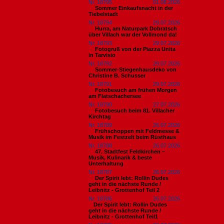
Nr. 18795
01.08.2026
Sommer Einkaufsnacht in der
Tiebelstadt
Nr. 18794
29.07.2026
Hurra, am Naturpark Dobratsch
über Villach war der Vollmond da!
Nr. 18793
29.07.2026
Fotogruß von der Piazza Unita
in Tarvisio
Nr. 18792
29.07.2026
Sommer-Stiegenhausdeko von
Christine B. Schusser
Nr. 18791
29.07.2026
Fotobesuch am frühen Morgen
am Flatschachersee
Nr. 18790
27.07.2026
Fotobesuch beim 81. Villacher
Kirchtag
Nr. 18789
26.07.2026
Frühschoppen mit Feldmesse &
Musik im Festzelt beim Rüsthaus
Nr. 18788
26.07.2026
47. Stadtfest Feldkirchen –
Musik, Kulinarik & beste
Unterhaltung
Nr. 18787
26.07.2026
Der Spirit lebt: Rollin Dudes
geht in die nächste Runde /
Leibnitz - Grottenhof Teil 2
Nr. 18786
26.07.2026
​Der Spirit lebt: Rollin Dudes
geht in die nächste Runde /
Leibnitz - Grottenhof Teil1