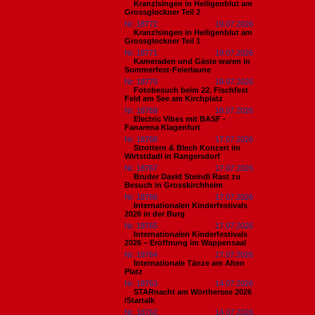
Kranzlsingen in Heiligenblut am
Grossglockner Teil 2
Nr. 18772
19.07.2026
Kranzlsingen in Heiligenblut am
Grossglockner Teil 1
Nr. 18771
19.07.2026
Kameraden und Gäste waren in
Sommerfest-Feierlaune
Nr. 18770
18.07.2026
Fotobesuch beim 22. Fischfest
Feld am See am Kirchplatz
Nr. 18769
18.07.2026
Electric Vibes mit BASF -
Fanarena Klagenfurt
Nr. 18768
17.07.2026
Strottern & Blech Konzert im
Wirtstdadl in Rangersdorf
Nr. 18767
17.07.2026
Bruder David Steindl Rast zu
Besuch in Grosskirchheim
Nr. 18766
17.07.2026
Internationalen Kinderfestivals
2026 in der Burg
Nr. 18765
17.07.2026
Internationalen Kinderfestivals
2026 – Eröffnung im Wappensaal
Nr. 18764
17.07.2026
Internationale Tänze am Alten
Platz
Nr. 18763
14.07.2026
STARnacht am Wörthersee 2026
/Startalk
Nr. 18762
14.07.2026