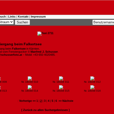
buch
|
Links
|
Kontakt
|
Impressum
iergang beim Falkertsee
gang beim
Falkertsee
in Kärnten.
ind vom Fenstergucker ©
Manfred J. Schusser
.
@schusserfoto.at
– Mobil: +43-650 4020485.
48 009
Nr. 18048 010
Nr. 18048 011
Nr. 18048 012
48 013
Nr. 18048 014
Nr. 18048 015
Nr. 18048 016
:
Vorherige <<
1
|
2
|
3
|
4
|
5
|
6
>> Nächste
[ Zurück zu allen Suchergebnissen ]