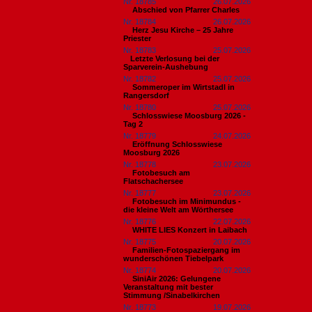
Nr. 18785
26.07.2026
Abschied von Pfarrer Charles
Nr. 18784
26.07.2026
Herz Jesu Kirche – 25 Jahre
Priester
Nr. 18783
25.07.2026
​Letzte Verlosung bei der
Sparverein-Aushebung
Nr. 18782
25.07.2026
Sommeroper im Wirtstadl in
Rangersdorf
Nr. 18780
25.07.2026
Schlosswiese Moosburg 2026 -
Tag 2
Nr. 18779
24.07.2026
Eröffnung Schlosswiese
Moosburg 2026
Nr. 18778
23.07.2026
Fotobesuch am
Flatschachersee
Nr. 18777
23.07.2026
Fotobesuch im Minimundus -
die kleine Welt am Wörthersee
Nr. 18776
22.07.2026
WHITE LIES Konzert in Laibach
Nr. 18775
20.07.2026
Familien-Fotospaziergang im
wunderschönen Tiebelpark
Nr. 18774
20.07.2026
SiniAir 2026: Gelungene
Veranstaltung mit bester
Stimmung /Sinabelkirchen
Nr. 18773
19.07.2026