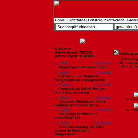
Home
|
Eventfotos
|
Fenstergucker werden
|
Gäste
Besucher:
diesen Monat: 7803382
Fotospaz
letzten Monat: 15503886
Fotospazier
Alle Fotos s
Nr. 18801
06.08.2026
E-Mail:
info
Bergmesse in Grosskirchheim
Nr. 18800
03.08.2026
Konzert in der Pfarrkirche
Heiligenblut am Grossglockner
Nr. 18799
03.08.2026
Fotogruß am frühen Morgen
vom Flatschachersee
Nr. 18798
02.08.2026
Nr. 180
Feuerwehr Steuerberg feierte
traditionelle Feuerwehrfest
Nr. 180
Nr. 18797
02.08.2026
Vernissage Eröffnung in
Grosskirchheim
Nr. 18796
02.08.2026
Szenische Lesung mit Chris
Lohner im Wirtstadl in
Rangersdorf