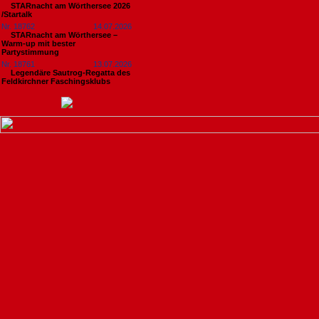
STARnacht am Wörthersee 2026
/Startalk
Nr. 18762
14.07.2026
STARnacht am Wörthersee –
Warm-up mit bester
Partystimmung
Nr. 18761
13.07.2026
Legendäre Sautrog-Regatta des
Feldkirchner Faschingsklubs