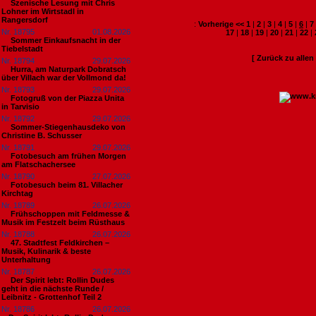
Szenische Lesung mit Chris
Lohner im Wirtstadl in
Rangersdorf
:
Vorherige <<
1
|
2
|
3
|
4
|
5
|
6
|
7
Nr. 18795
01.08.2026
17
|
18
|
19
|
20
|
21
|
22
|
Sommer Einkaufsnacht in der
Tiebelstadt
[ Zurück zu alle
Nr. 18794
29.07.2026
Hurra, am Naturpark Dobratsch
über Villach war der Vollmond da!
Nr. 18793
29.07.2026
Fotogruß von der Piazza Unita
in Tarvisio
Nr. 18792
29.07.2026
Sommer-Stiegenhausdeko von
Christine B. Schusser
Nr. 18791
29.07.2026
Fotobesuch am frühen Morgen
am Flatschachersee
Nr. 18790
27.07.2026
Fotobesuch beim 81. Villacher
Kirchtag
Nr. 18789
26.07.2026
Frühschoppen mit Feldmesse &
Musik im Festzelt beim Rüsthaus
Nr. 18788
26.07.2026
47. Stadtfest Feldkirchen –
Musik, Kulinarik & beste
Unterhaltung
Nr. 18787
26.07.2026
Der Spirit lebt: Rollin Dudes
geht in die nächste Runde /
Leibnitz - Grottenhof Teil 2
Nr. 18786
26.07.2026