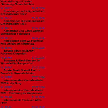
Veranstaltung mit bester
Stimmung /Sinabelkirchen
Nr. 18773
19.07.2026
Kranzlsingen in Heiligenblut am
Grossglockner Teil 2
Nr. 18772
19.07.2026
Kranzlsingen in Heiligenblut am
Grossglockner Teil 1
Nr. 18771
19.07.2026
Kameraden und Gäste waren in
Sommerfest-Feierlaune
Nr. 18770
18.07.2026
Fotobesuch beim 22. Fischfest
Feld am See am Kirchplatz
Nr. 18769
18.07.2026
Electric Vibes mit BASF -
Fanarena Klagenfurt
Nr. 18768
17.07.2026
Strottern & Blech Konzert im
Wirtstdadl in Rangersdorf
Nr. 18767
17.07.2026
Bruder David Steindl Rast zu
Besuch in Grosskirchheim
Nr. 18766
17.07.2026
Internationalen Kinderfestivals
2026 in der Burg
Nr. 18765
17.07.2026
Internationalen Kinderfestivals
2026 – Eröffnung im Wappensaal
Nr. 18764
17.07.2026
Internationale Tänze am Alten
Platz
Nr. 18763
14.07.2026