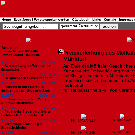
Home
|
Eventfotos
|
Fenstergucker werden
|
Gästebuch
|
Links
|
Kontakt
|
Impressu
Besucher:
diesen Monat: 8607589
Preisverleihung des Mölltal
letzten Monat: 15503886
Mühldorf
Nr. 18802
08.08.2026
Am Ende des
Mölltaler Geschichten
Summerklang im Wirtstadl in
Rangersdorf
Kultursaal die Preisverleihung statt. 
Nr. 18801
06.08.2026
mit Blattgold verziehrter Mölltalerede
Bergmesse in Grosskirchheim
Ergebnisse sind zu finden bei
http:/
Nr. 18800
03.08.2026
festival.at
.
Konzert in der Pfarrkirche
für sie dabei "heidi-s" von Carinth
Heiligenblut am Grossglockner
Nr. 18799
03.08.2026
Fotogruß am frühen Morgen
vom Flatschachersee
Nr. 18798
02.08.2026
Feuerwehr Steuerberg feierte
traditionelle Feuerwehrfest
Nr. 18797
02.08.2026
Nr. 18045 041
Nr. 18045 042
Vernissage Eröffnung in
Grosskirchheim
Nr. 18045 045
Nr. 18045 046
Nr. 18796
02.08.2026