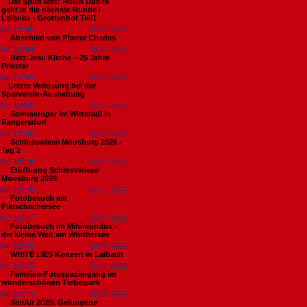
​Der Spirit lebt: Rollin Dudes
geht in die nächste Runde /
Leibnitz - Grottenhof Teil1
Nr. 18785
26.07.2026
Abschied von Pfarrer Charles
Nr. 18784
26.07.2026
Herz Jesu Kirche – 25 Jahre
Priester
Nr. 18783
25.07.2026
​Letzte Verlosung bei der
Sparverein-Aushebung
Nr. 18782
25.07.2026
Sommeroper im Wirtstadl in
Rangersdorf
Nr. 18780
25.07.2026
Schlosswiese Moosburg 2026 -
Tag 2
Nr. 18779
24.07.2026
Eröffnung Schlosswiese
Moosburg 2026
Nr. 18778
23.07.2026
Fotobesuch am
Flatschachersee
Nr. 18777
23.07.2026
Fotobesuch im Minimundus -
die kleine Welt am Wörthersee
Nr. 18776
22.07.2026
WHITE LIES Konzert in Laibach
Nr. 18775
20.07.2026
Familien-Fotospaziergang im
wunderschönen Tiebelpark
Nr. 18774
20.07.2026
SiniAir 2026: Gelungene