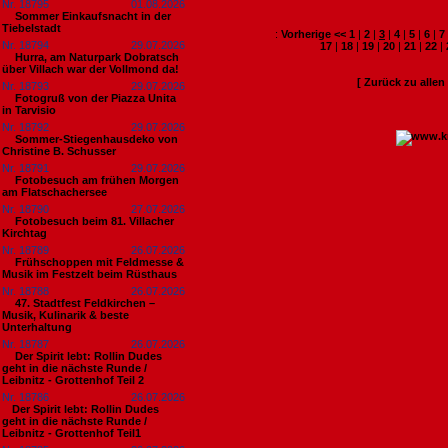
Nr. 18795
01.08.2026
Sommer Einkaufsnacht in der
Tiebelstadt
:
Vorherige <<
1
|
2
|
3
|
4
|
5
|
6
|
7
Nr. 18794
29.07.2026
17
|
18
|
19
|
20
|
21
|
22
|
Hurra, am Naturpark Dobratsch
über Villach war der Vollmond da!
[ Zurück zu alle
Nr. 18793
29.07.2026
Fotogruß von der Piazza Unita
in Tarvisio
Nr. 18792
29.07.2026
Sommer-Stiegenhausdeko von
Christine B. Schusser
Nr. 18791
29.07.2026
Fotobesuch am frühen Morgen
am Flatschachersee
Nr. 18790
27.07.2026
Fotobesuch beim 81. Villacher
Kirchtag
Nr. 18789
26.07.2026
Frühschoppen mit Feldmesse &
Musik im Festzelt beim Rüsthaus
Nr. 18788
26.07.2026
47. Stadtfest Feldkirchen –
Musik, Kulinarik & beste
Unterhaltung
Nr. 18787
26.07.2026
Der Spirit lebt: Rollin Dudes
geht in die nächste Runde /
Leibnitz - Grottenhof Teil 2
Nr. 18786
26.07.2026
​Der Spirit lebt: Rollin Dudes
geht in die nächste Runde /
Leibnitz - Grottenhof Teil1