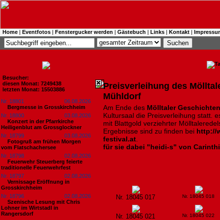
Home
|
Eventfotos
|
Fenstergucker werden
|
Gästebuch
|
Links
|
Kontakt
|
Impressu
Besucher:
diesen Monat: 7249438
Preisverleihung des Mölltal
letzten Monat: 15503886
Mühldorf
Nr. 18801
06.08.2026
Am Ende des
Mölltaler Geschichten
Bergmesse in Grosskirchheim
Kultursaal die Preisverleihung statt. 
Nr. 18800
03.08.2026
Konzert in der Pfarrkirche
mit Blattgold verziehrter Mölltalerede
Heiligenblut am Grossglockner
Ergebnisse sind zu finden bei
http:/
Nr. 18799
03.08.2026
festival.at
.
Fotogruß am frühen Morgen
für sie dabei "heidi-s" von Carinth
vom Flatschachersee
Nr. 18798
02.08.2026
Feuerwehr Steuerberg feierte
traditionelle Feuerwehrfest
Nr. 18797
02.08.2026
Vernissage Eröffnung in
Grosskirchheim
Nr. 18796
02.08.2026
Nr. 18045 017
Nr. 18045 018
Szenische Lesung mit Chris
Lohner im Wirtstadl in
Rangersdorf
Nr. 18045 021
Nr. 18045 022