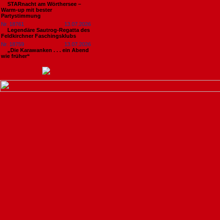
STARnacht am Wörthersee –
Warm-up mit bester
Partystimmung
Nr. 18761
13.07.2026
Legendäre Sautrog-Regatta des
Feldkirchner Faschingsklubs
Nr. 18759
13.07.2026
„Die Karawanken . . . ein Abend
wie früher“