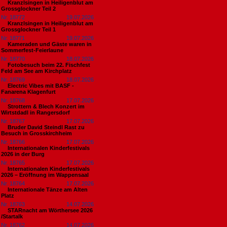
Kranzlsingen in Heiligenblut am
Grossglockner Teil 2
Nr. 18772
19.07.2026
Kranzlsingen in Heiligenblut am
Grossglockner Teil 1
Nr. 18771
19.07.2026
Kameraden und Gäste waren in
Sommerfest-Feierlaune
Nr. 18770
18.07.2026
Fotobesuch beim 22. Fischfest
Feld am See am Kirchplatz
Nr. 18769
18.07.2026
Electric Vibes mit BASF -
Fanarena Klagenfurt
Nr. 18768
17.07.2026
Strottern & Blech Konzert im
Wirtstdadl in Rangersdorf
Nr. 18767
17.07.2026
Bruder David Steindl Rast zu
Besuch in Grosskirchheim
Nr. 18766
17.07.2026
Internationalen Kinderfestivals
2026 in der Burg
Nr. 18765
17.07.2026
Internationalen Kinderfestivals
2026 – Eröffnung im Wappensaal
Nr. 18764
17.07.2026
Internationale Tänze am Alten
Platz
Nr. 18763
14.07.2026
STARnacht am Wörthersee 2026
/Startalk
Nr. 18762
14.07.2026