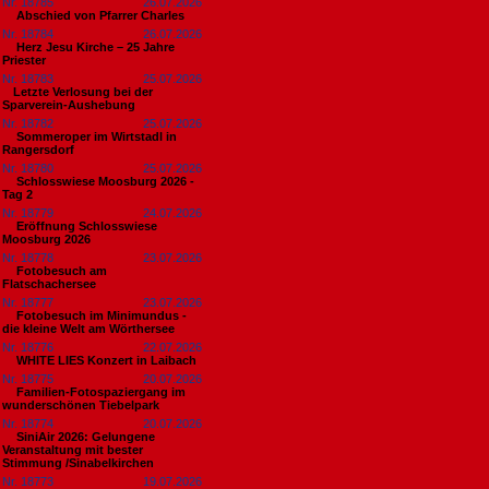
Nr. 18785
26.07.2026
Abschied von Pfarrer Charles
Nr. 18784
26.07.2026
Herz Jesu Kirche – 25 Jahre
Priester
Nr. 18783
25.07.2026
​Letzte Verlosung bei der
Sparverein-Aushebung
Nr. 18782
25.07.2026
Sommeroper im Wirtstadl in
Rangersdorf
Nr. 18780
25.07.2026
Schlosswiese Moosburg 2026 -
Tag 2
Nr. 18779
24.07.2026
Eröffnung Schlosswiese
Moosburg 2026
Nr. 18778
23.07.2026
Fotobesuch am
Flatschachersee
Nr. 18777
23.07.2026
Fotobesuch im Minimundus -
die kleine Welt am Wörthersee
Nr. 18776
22.07.2026
WHITE LIES Konzert in Laibach
Nr. 18775
20.07.2026
Familien-Fotospaziergang im
wunderschönen Tiebelpark
Nr. 18774
20.07.2026
SiniAir 2026: Gelungene
Veranstaltung mit bester
Stimmung /Sinabelkirchen
Nr. 18773
19.07.2026