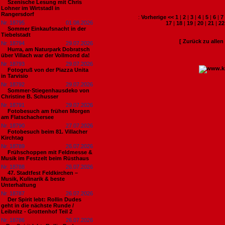
Szenische Lesung mit Chris
Lohner im Wirtstadl in
Rangersdorf
:
Vorherige <<
1
|
2
|
3
|
4
|
5
|
6
|
7
Nr. 18795
01.08.2026
17
|
18
|
19
|
20
|
21
|
22
Sommer Einkaufsnacht in der
Tiebelstadt
[ Zurück zu alle
Nr. 18794
29.07.2026
Hurra, am Naturpark Dobratsch
über Villach war der Vollmond da!
Nr. 18793
29.07.2026
Fotogruß von der Piazza Unita
in Tarvisio
Nr. 18792
29.07.2026
Sommer-Stiegenhausdeko von
Christine B. Schusser
Nr. 18791
29.07.2026
Fotobesuch am frühen Morgen
am Flatschachersee
Nr. 18790
27.07.2026
Fotobesuch beim 81. Villacher
Kirchtag
Nr. 18789
26.07.2026
Frühschoppen mit Feldmesse &
Musik im Festzelt beim Rüsthaus
Nr. 18788
26.07.2026
47. Stadtfest Feldkirchen –
Musik, Kulinarik & beste
Unterhaltung
Nr. 18787
26.07.2026
Der Spirit lebt: Rollin Dudes
geht in die nächste Runde /
Leibnitz - Grottenhof Teil 2
Nr. 18786
26.07.2026