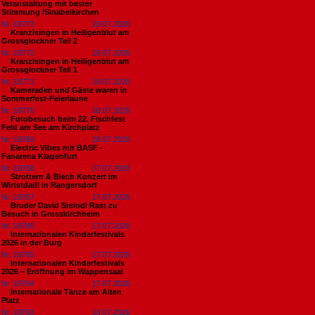
Veranstaltung mit bester
Stimmung /Sinabelkirchen
Nr. 18773
19.07.2026
Kranzlsingen in Heiligenblut am
Grossglockner Teil 2
Nr. 18772
19.07.2026
Kranzlsingen in Heiligenblut am
Grossglockner Teil 1
Nr. 18771
19.07.2026
Kameraden und Gäste waren in
Sommerfest-Feierlaune
Nr. 18770
18.07.2026
Fotobesuch beim 22. Fischfest
Feld am See am Kirchplatz
Nr. 18769
18.07.2026
Electric Vibes mit BASF -
Fanarena Klagenfurt
Nr. 18768
17.07.2026
Strottern & Blech Konzert im
Wirtstdadl in Rangersdorf
Nr. 18767
17.07.2026
Bruder David Steindl Rast zu
Besuch in Grosskirchheim
Nr. 18766
17.07.2026
Internationalen Kinderfestivals
2026 in der Burg
Nr. 18765
17.07.2026
Internationalen Kinderfestivals
2026 – Eröffnung im Wappensaal
Nr. 18764
17.07.2026
Internationale Tänze am Alten
Platz
Nr. 18763
14.07.2026