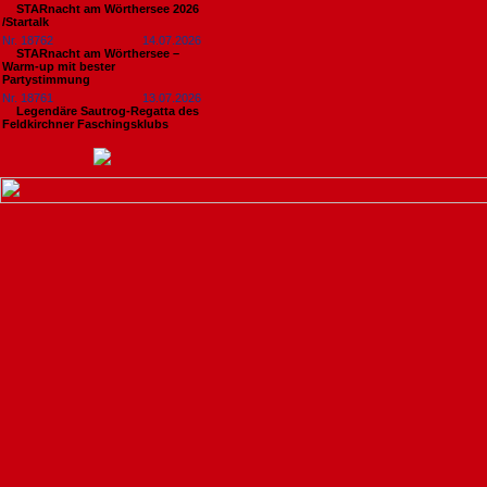
STARnacht am Wörthersee 2026
/Startalk
Nr. 18762
14.07.2026
STARnacht am Wörthersee –
Warm-up mit bester
Partystimmung
Nr. 18761
13.07.2026
Legendäre Sautrog-Regatta des
Feldkirchner Faschingsklubs