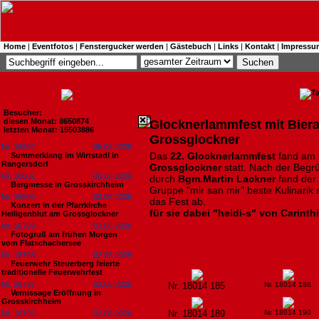
Home
|
Eventfotos
|
Fenstergucker werden
|
Gästebuch
|
Links
|
Kontakt
|
Impressu
Besucher:
diesen Monat: 8650874
Glocknerlammfest mit Biera
letzten Monat: 15503886
Grossglockner
Nr. 18802
08.08.2026
Das
22. Glocknerlammfest
fand am 
Summerklang im Wirtstadl in
Rangersdorf
Grossglockner
statt. Nach der Begr
Nr. 18801
06.08.2026
durch
Bgm.Martin Lackner
fand der 
Bergmesse in Grosskirchheim
Gruppe "mir san mir" beste Kulinarik 
Nr. 18800
03.08.2026
das Fest ab.
Konzert in der Pfarrkirche
für sie dabei "heidi-s" von Carinth
Heiligenblut am Grossglockner
Nr. 18799
03.08.2026
Fotogruß am frühen Morgen
vom Flatschachersee
Nr. 18798
02.08.2026
Feuerwehr Steuerberg feierte
traditionelle Feuerwehrfest
Nr. 18797
02.08.2026
Nr. 18014 185
Nr. 18014 186
Vernissage Eröffnung in
Grosskirchheim
Nr. 18014 189
Nr. 18014 190
Nr. 18796
02.08.2026