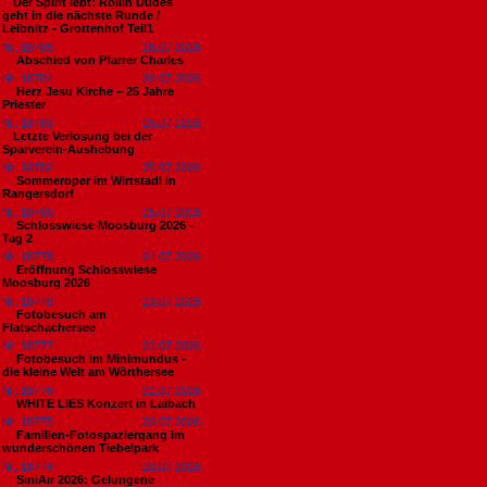
​Der Spirit lebt: Rollin Dudes
geht in die nächste Runde /
Leibnitz - Grottenhof Teil1
Nr. 18785
26.07.2026
Abschied von Pfarrer Charles
Nr. 18784
26.07.2026
Herz Jesu Kirche – 25 Jahre
Priester
Nr. 18783
25.07.2026
​Letzte Verlosung bei der
Sparverein-Aushebung
Nr. 18782
25.07.2026
Sommeroper im Wirtstadl in
Rangersdorf
Nr. 18780
25.07.2026
Schlosswiese Moosburg 2026 -
Tag 2
Nr. 18779
24.07.2026
Eröffnung Schlosswiese
Moosburg 2026
Nr. 18778
23.07.2026
Fotobesuch am
Flatschachersee
Nr. 18777
23.07.2026
Fotobesuch im Minimundus -
die kleine Welt am Wörthersee
Nr. 18776
22.07.2026
WHITE LIES Konzert in Laibach
Nr. 18775
20.07.2026
Familien-Fotospaziergang im
wunderschönen Tiebelpark
Nr. 18774
20.07.2026
SiniAir 2026: Gelungene