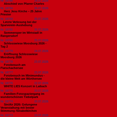
Nr. 18785
26.07.2026
Abschied von Pfarrer Charles
Nr. 18784
26.07.2026
Herz Jesu Kirche – 25 Jahre
Priester
Nr. 18783
25.07.2026
​Letzte Verlosung bei der
Sparverein-Aushebung
Nr. 18782
25.07.2026
Sommeroper im Wirtstadl in
Rangersdorf
Nr. 18780
25.07.2026
Schlosswiese Moosburg 2026 -
Tag 2
Nr. 18779
24.07.2026
Eröffnung Schlosswiese
Moosburg 2026
Nr. 18778
23.07.2026
Fotobesuch am
Flatschachersee
Nr. 18777
23.07.2026
Fotobesuch im Minimundus -
die kleine Welt am Wörthersee
Nr. 18776
22.07.2026
WHITE LIES Konzert in Laibach
Nr. 18775
20.07.2026
Familien-Fotospaziergang im
wunderschönen Tiebelpark
Nr. 18774
20.07.2026
SiniAir 2026: Gelungene
Veranstaltung mit bester
Stimmung /Sinabelkirchen
Nr. 18773
19.07.2026