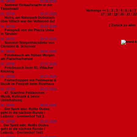
Nr. 18795
01.08.2026
Sommer Einkaufsnacht in der
Tiebelstadt
:
Vorherige <<
1
|
2
|
3
|
4
|
5
|
6
|
7
Nr. 18794
29.07.2026
17
|
18
|
19
|
20
|
21
|
22
Hurra, am Naturpark Dobratsch
über Villach war der Vollmond da!
[ Zurück zu alle
Nr. 18793
29.07.2026
Fotogruß von der Piazza Unita
in Tarvisio
Nr. 18792
29.07.2026
Sommer-Stiegenhausdeko von
Christine B. Schusser
Nr. 18791
29.07.2026
Fotobesuch am frühen Morgen
am Flatschachersee
Nr. 18790
27.07.2026
Fotobesuch beim 81. Villacher
Kirchtag
Nr. 18789
26.07.2026
Frühschoppen mit Feldmesse &
Musik im Festzelt beim Rüsthaus
Nr. 18788
26.07.2026
47. Stadtfest Feldkirchen –
Musik, Kulinarik & beste
Unterhaltung
Nr. 18787
26.07.2026
Der Spirit lebt: Rollin Dudes
geht in die nächste Runde /
Leibnitz - Grottenhof Teil 2
Nr. 18786
26.07.2026
​Der Spirit lebt: Rollin Dudes
geht in die nächste Runde /
Leibnitz - Grottenhof Teil1