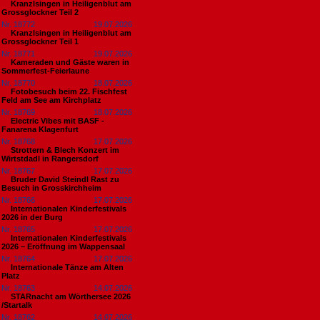
Kranzlsingen in Heiligenblut am
Grossglockner Teil 2
Nr. 18772
19.07.2026
Kranzlsingen in Heiligenblut am
Grossglockner Teil 1
Nr. 18771
19.07.2026
Kameraden und Gäste waren in
Sommerfest-Feierlaune
Nr. 18770
18.07.2026
Fotobesuch beim 22. Fischfest
Feld am See am Kirchplatz
Nr. 18769
18.07.2026
Electric Vibes mit BASF -
Fanarena Klagenfurt
Nr. 18768
17.07.2026
Strottern & Blech Konzert im
Wirtstdadl in Rangersdorf
Nr. 18767
17.07.2026
Bruder David Steindl Rast zu
Besuch in Grosskirchheim
Nr. 18766
17.07.2026
Internationalen Kinderfestivals
2026 in der Burg
Nr. 18765
17.07.2026
Internationalen Kinderfestivals
2026 – Eröffnung im Wappensaal
Nr. 18764
17.07.2026
Internationale Tänze am Alten
Platz
Nr. 18763
14.07.2026
STARnacht am Wörthersee 2026
/Startalk
Nr. 18762
14.07.2026