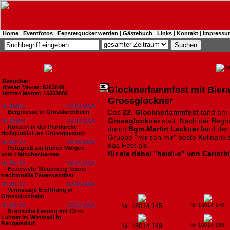
Home
|
Eventfotos
|
Fenstergucker werden
|
Gästebuch
|
Links
|
Kontakt
|
Impressu
Besucher:
diesen Monat: 8263849
Glocknerlammfest mit Biera
letzten Monat: 15503886
Grossglockner
Nr. 18801
06.08.2026
Das
22. Glocknerlammfest
fand am 
Bergmesse in Grosskirchheim
Grossglockner
statt. Nach der Begr
Nr. 18800
03.08.2026
Konzert in der Pfarrkirche
durch
Bgm.Martin Lackner
fand der 
Heiligenblut am Grossglockner
Gruppe "mir san mir" beste Kulinarik 
Nr. 18799
03.08.2026
das Fest ab.
Fotogruß am frühen Morgen
für sie dabei "heidi-s" von Carinth
vom Flatschachersee
Nr. 18798
02.08.2026
Feuerwehr Steuerberg feierte
traditionelle Feuerwehrfest
Nr. 18797
02.08.2026
Vernissage Eröffnung in
Grosskirchheim
Nr. 18796
02.08.2026
Nr. 18014 145
Nr. 18014 146
Szenische Lesung mit Chris
Lohner im Wirtstadl in
Rangersdorf
Nr. 18014 149
Nr. 18014 150