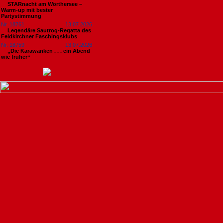
STARnacht am Wörthersee –
Warm-up mit bester
Partystimmung
Nr. 18761
13.07.2026
Legendäre Sautrog-Regatta des
Feldkirchner Faschingsklubs
Nr. 18759
13.07.2026
„Die Karawanken . . . ein Abend
wie früher“