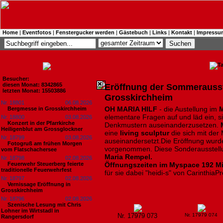
Home
|
Eventfotos
|
Fenstergucker werden
|
Gästebuch
|
Links
|
Kontakt
|
Impressu
Besucher:
diesen Monat: 8342865
Eröffnung der Sommerausste
letzten Monat: 15503886
Grosskirchheim
Nr. 18801
06.08.2026
OH MARIA HILF
- die Austellung im
M
Bergmesse in Grosskirchheim
elementare Fragen auf und läd ein, s
Nr. 18800
03.08.2026
Konzert in der Pfarrkirche
Denkmustern auseinanderzusetzen.
M
Heiligenblut am Grossglockner
eine
living sculptur
die sich mit der
Nr. 18799
03.08.2026
auseinandersetzt.Die Eröffnung wur
Fotogruß am frühen Morgen
vorgenommen. Diese Sonderausstellun
vom Flatschachersee
Maria Rempel.
Nr. 18798
02.08.2026
Feuerwehr Steuerberg feierte
Öffnungszeiten im Myspace 192 Mi
traditionelle Feuerwehrfest
für sie dabei "heidi-s" von CarinthiaP
Nr. 18797
02.08.2026
Vernissage Eröffnung in
Grosskirchheim
Nr. 18796
02.08.2026
Szenische Lesung mit Chris
Lohner im Wirtstadl in
Nr. 17979 073
Nr. 17979 074
Rangersdorf