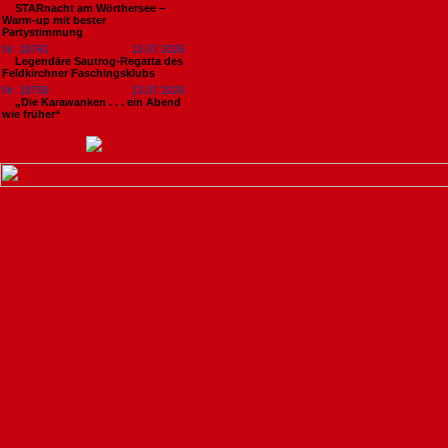
STARnacht am Wörthersee –
Warm-up mit bester
Partystimmung
Nr. 18761
13.07.2026
Legendäre Sautrog-Regatta des
Feldkirchner Faschingsklubs
Nr. 18759
13.07.2026
„Die Karawanken . . . ein Abend
wie früher“