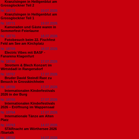
Kranzlsingen in Heiligenblut am
Grossglockner Teil 2
Nr. 18772
19.07.2026
Kranzlsingen in Heiligenblut am
Grossglockner Teil 1
Nr. 18771
19.07.2026
Kameraden und Gäste waren in
Sommerfest-Feierlaune
Nr. 18770
18.07.2026
Fotobesuch beim 22. Fischfest
Feld am See am Kirchplatz
Nr. 18769
18.07.2026
Electric Vibes mit BASF -
Fanarena Klagenfurt
Nr. 18768
17.07.2026
Strottern & Blech Konzert im
Wirtstdadl in Rangersdorf
Nr. 18767
17.07.2026
Bruder David Steindl Rast zu
Besuch in Grosskirchheim
Nr. 18766
17.07.2026
Internationalen Kinderfestivals
2026 in der Burg
Nr. 18765
17.07.2026
Internationalen Kinderfestivals
2026 – Eröffnung im Wappensaal
Nr. 18764
17.07.2026
Internationale Tänze am Alten
Platz
Nr. 18763
14.07.2026
STARnacht am Wörthersee 2026
/Startalk
Nr. 18762
14.07.2026