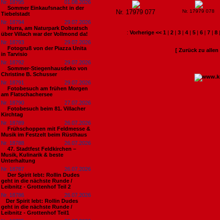
Nr. 18795
01.08.2026
Sommer Einkaufsnacht in der
Nr. 17979 077
Nr. 17979 078
Tiebelstadt
Nr. 18794
29.07.2026
Hurra, am Naturpark Dobratsch
:
Vorherige <<
1
|
2
|
3
|
4
|
5
|
6
|
7
|
8
über Villach war der Vollmond da!
Nr. 18793
29.07.2026
Fotogruß von der Piazza Unita
[ Zurück zu alle
in Tarvisio
Nr. 18792
29.07.2026
Sommer-Stiegenhausdeko von
Christine B. Schusser
Nr. 18791
29.07.2026
Fotobesuch am frühen Morgen
am Flatschachersee
Nr. 18790
27.07.2026
Fotobesuch beim 81. Villacher
Kirchtag
Nr. 18789
26.07.2026
Frühschoppen mit Feldmesse &
Musik im Festzelt beim Rüsthaus
Nr. 18788
26.07.2026
47. Stadtfest Feldkirchen –
Musik, Kulinarik & beste
Unterhaltung
Nr. 18787
26.07.2026
Der Spirit lebt: Rollin Dudes
geht in die nächste Runde /
Leibnitz - Grottenhof Teil 2
Nr. 18786
26.07.2026
​Der Spirit lebt: Rollin Dudes
geht in die nächste Runde /
Leibnitz - Grottenhof Teil1