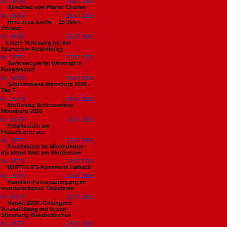
Nr. 18785
26.07.2026
Abschied von Pfarrer Charles
Nr. 18784
26.07.2026
Herz Jesu Kirche – 25 Jahre
Priester
Nr. 18783
25.07.2026
​Letzte Verlosung bei der
Sparverein-Aushebung
Nr. 18782
25.07.2026
Sommeroper im Wirtstadl in
Rangersdorf
Nr. 18780
25.07.2026
Schlosswiese Moosburg 2026 -
Tag 2
Nr. 18779
24.07.2026
Eröffnung Schlosswiese
Moosburg 2026
Nr. 18778
23.07.2026
Fotobesuch am
Flatschachersee
Nr. 18777
23.07.2026
Fotobesuch im Minimundus -
die kleine Welt am Wörthersee
Nr. 18776
22.07.2026
WHITE LIES Konzert in Laibach
Nr. 18775
20.07.2026
Familien-Fotospaziergang im
wunderschönen Tiebelpark
Nr. 18774
20.07.2026
SiniAir 2026: Gelungene
Veranstaltung mit bester
Stimmung /Sinabelkirchen
Nr. 18773
19.07.2026