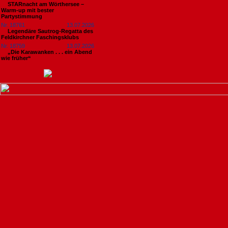
STARnacht am Wörthersee –
Warm-up mit bester
Partystimmung
Nr. 18761
13.07.2026
Legendäre Sautrog-Regatta des
Feldkirchner Faschingsklubs
Nr. 18759
13.07.2026
„Die Karawanken . . . ein Abend
wie früher“