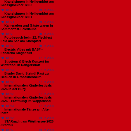
Kranzlsingen in Heiligenblut am
Grossglockner Teil 2
Nr. 18772
19.07.2026
Kranzlsingen in Heiligenblut am
Grossglockner Teil 1
Nr. 18771
19.07.2026
Kameraden und Gäste waren in
Sommerfest-Feierlaune
Nr. 18770
18.07.2026
Fotobesuch beim 22. Fischfest
Feld am See am Kirchplatz
Nr. 18769
18.07.2026
Electric Vibes mit BASF -
Fanarena Klagenfurt
Nr. 18768
17.07.2026
Strottern & Blech Konzert im
Wirtstdadl in Rangersdorf
Nr. 18767
17.07.2026
Bruder David Steindl Rast zu
Besuch in Grosskirchheim
Nr. 18766
17.07.2026
Internationalen Kinderfestivals
2026 in der Burg
Nr. 18765
17.07.2026
Internationalen Kinderfestivals
2026 – Eröffnung im Wappensaal
Nr. 18764
17.07.2026
Internationale Tänze am Alten
Platz
Nr. 18763
14.07.2026
STARnacht am Wörthersee 2026
/Startalk
Nr. 18762
14.07.2026