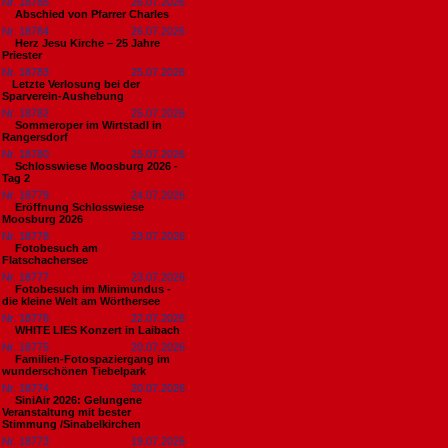
Nr. 18785
26.07.2026
Abschied von Pfarrer Charles
Nr. 18784
26.07.2026
Herz Jesu Kirche – 25 Jahre
Priester
Nr. 18783
25.07.2026
​Letzte Verlosung bei der
Sparverein-Aushebung
Nr. 18782
25.07.2026
Sommeroper im Wirtstadl in
Rangersdorf
Nr. 18780
25.07.2026
Schlosswiese Moosburg 2026 -
Tag 2
Nr. 18779
24.07.2026
Eröffnung Schlosswiese
Moosburg 2026
Nr. 18778
23.07.2026
Fotobesuch am
Flatschachersee
Nr. 18777
23.07.2026
Fotobesuch im Minimundus -
die kleine Welt am Wörthersee
Nr. 18776
22.07.2026
WHITE LIES Konzert in Laibach
Nr. 18775
20.07.2026
Familien-Fotospaziergang im
wunderschönen Tiebelpark
Nr. 18774
20.07.2026
SiniAir 2026: Gelungene
Veranstaltung mit bester
Stimmung /Sinabelkirchen
Nr. 18773
19.07.2026