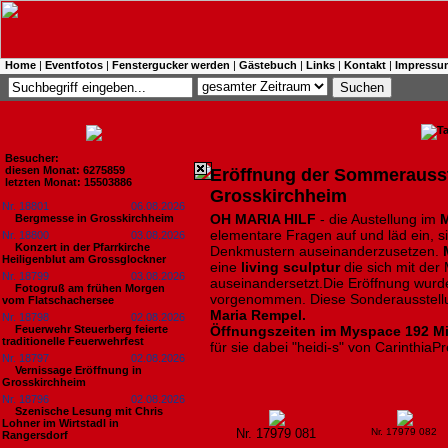
Home
|
Eventfotos
|
Fenstergucker werden
|
Gästebuch
|
Links
|
Kontakt
|
Impressu
Besucher:
diesen Monat: 6275859
Eröffnung der Sommerausste
letzten Monat: 15503886
Grosskirchheim
Nr. 18801
06.08.2026
OH MARIA HILF
- die Austellung im
M
Bergmesse in Grosskirchheim
elementare Fragen auf und läd ein, s
Nr. 18800
03.08.2026
Konzert in der Pfarrkirche
Denkmustern auseinanderzusetzen.
M
Heiligenblut am Grossglockner
eine
living sculptur
die sich mit der
Nr. 18799
03.08.2026
auseinandersetzt.Die Eröffnung wur
Fotogruß am frühen Morgen
vorgenommen. Diese Sonderausstellun
vom Flatschachersee
Maria Rempel.
Nr. 18798
02.08.2026
Feuerwehr Steuerberg feierte
Öffnungszeiten im Myspace 192 Mi
traditionelle Feuerwehrfest
für sie dabei "heidi-s" von CarinthiaP
Nr. 18797
02.08.2026
Vernissage Eröffnung in
Grosskirchheim
Nr. 18796
02.08.2026
Szenische Lesung mit Chris
Lohner im Wirtstadl in
Nr. 17979 081
Nr. 17979 082
Rangersdorf