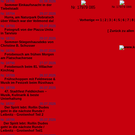
Nr. 18795
01.08.2026
Sommer Einkaufsnacht in der
Nr. 17979 085
Nr. 17979 086
Tiebelstadt
Nr. 18794
29.07.2026
Hurra, am Naturpark Dobratsch
:
Vorherige <<
1
|
2
|
3
|
4
|
5
|
6
|
7
|
8
über Villach war der Vollmond da!
Nr. 18793
29.07.2026
Fotogruß von der Piazza Unita
[ Zurück zu alle
in Tarvisio
Nr. 18792
29.07.2026
Sommer-Stiegenhausdeko von
Christine B. Schusser
Nr. 18791
29.07.2026
Fotobesuch am frühen Morgen
am Flatschachersee
Nr. 18790
27.07.2026
Fotobesuch beim 81. Villacher
Kirchtag
Nr. 18789
26.07.2026
Frühschoppen mit Feldmesse &
Musik im Festzelt beim Rüsthaus
Nr. 18788
26.07.2026
47. Stadtfest Feldkirchen –
Musik, Kulinarik & beste
Unterhaltung
Nr. 18787
26.07.2026
Der Spirit lebt: Rollin Dudes
geht in die nächste Runde /
Leibnitz - Grottenhof Teil 2
Nr. 18786
26.07.2026
​Der Spirit lebt: Rollin Dudes
geht in die nächste Runde /
Leibnitz - Grottenhof Teil1