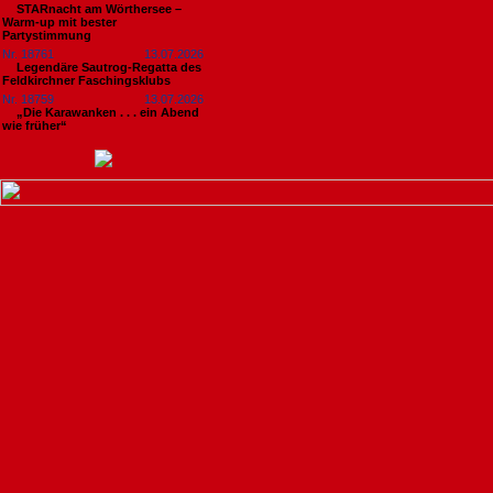
STARnacht am Wörthersee –
Warm-up mit bester
Partystimmung
Nr. 18761
13.07.2026
Legendäre Sautrog-Regatta des
Feldkirchner Faschingsklubs
Nr. 18759
13.07.2026
„Die Karawanken . . . ein Abend
wie früher“