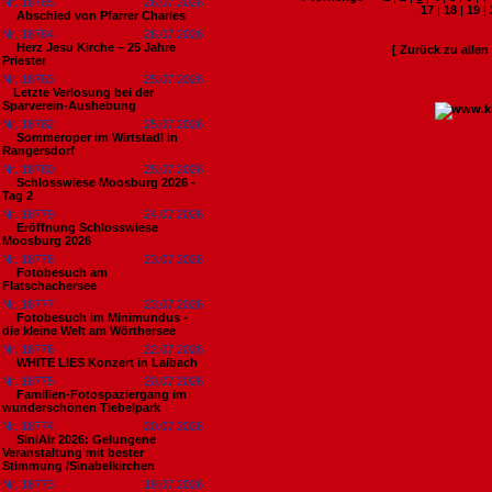
Nr. 18785
26.07.2026
17
|
18
|
19
|
Abschied von Pfarrer Charles
Nr. 18784
26.07.2026
Herz Jesu Kirche – 25 Jahre
[ Zurück zu alle
Priester
Nr. 18783
25.07.2026
​Letzte Verlosung bei der
Sparverein-Aushebung
Nr. 18782
25.07.2026
Sommeroper im Wirtstadl in
Rangersdorf
Nr. 18780
25.07.2026
Schlosswiese Moosburg 2026 -
Tag 2
Nr. 18779
24.07.2026
Eröffnung Schlosswiese
Moosburg 2026
Nr. 18778
23.07.2026
Fotobesuch am
Flatschachersee
Nr. 18777
23.07.2026
Fotobesuch im Minimundus -
die kleine Welt am Wörthersee
Nr. 18776
22.07.2026
WHITE LIES Konzert in Laibach
Nr. 18775
20.07.2026
Familien-Fotospaziergang im
wunderschönen Tiebelpark
Nr. 18774
20.07.2026
SiniAir 2026: Gelungene
Veranstaltung mit bester
Stimmung /Sinabelkirchen
Nr. 18773
19.07.2026