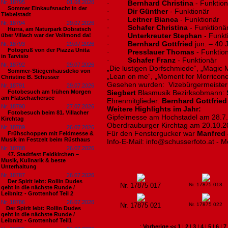
Nr. 18795
01.08.2026
·
Bernhard Christina
- Funktion
Sommer Einkaufsnacht in der
·
Dir Günther
- Funktionär
Tiebelstadt
·
Leitner Bianca
- Funktionär
Nr. 18794
29.07.2026
·
Schafer Christina
- Funktionä
Hurra, am Naturpark Dobratsch
·
Unterkreuter Stephan
- Funkt
über Villach war der Vollmond da!
·
Bernhard Gottfried
jun. – 40 
Nr. 18793
29.07.2026
Fotogruß von der Piazza Unita
·
Presslauer Thomas
- Funktio
in Tarvisio
·
Schafer Franz
- Funktionär
Nr. 18792
29.07.2026
„Die lustigen Dorfschmiede“, „Magic 
Sommer-Stiegenhausdeko von
„Lean on me“, „Moment for Morricone
Christine B. Schusser
Gesehen wurden: Vizebürgermeiste
Nr. 18791
29.07.2026
Fotobesuch am frühen Morgen
Siegbert
Blasmusik Bezirksobmann:
am Flatschachersee
Ehrenmitglieder:
Bernhard Gottfrie
Nr. 18790
27.07.2026
Weitere Highlights im Jahr:
Fotobesuch beim 81. Villacher
Gipfelmesse am Hochstadel am 28.7
Kirchtag
Oberdrauburger Kirchtag am 20.10.2
Nr. 18789
26.07.2026
Für den Fenstergucker war
Manfred 
Frühschoppen mit Feldmesse &
Musik im Festzelt beim Rüsthaus
Info-E-Mail: info@schusserfoto.at - 
Nr. 18788
26.07.2026
47. Stadtfest Feldkirchen –
Musik, Kulinarik & beste
Unterhaltung
Nr. 18787
26.07.2026
Der Spirit lebt: Rollin Dudes
Nr. 17875 017
Nr. 17875 018
geht in die nächste Runde /
Leibnitz - Grottenhof Teil 2
Nr. 18786
26.07.2026
Nr. 17875 021
Nr. 17875 022
​Der Spirit lebt: Rollin Dudes
geht in die nächste Runde /
Leibnitz - Grottenhof Teil1
:
Vorherige <<
1
|
2
|
3
|
4
|
5
|
6
|
7