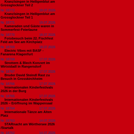
Kranzlsingen in Heiligenblut am
Grossglockner Teil 2
Nr. 18772
19.07.2026
Kranzlsingen in Heiligenblut am
Grossglockner Teil 1
Nr. 18771
19.07.2026
Kameraden und Gäste waren in
Sommerfest-Feierlaune
Nr. 18770
18.07.2026
Fotobesuch beim 22. Fischfest
Feld am See am Kirchplatz
Nr. 18769
18.07.2026
Electric Vibes mit BASF -
Fanarena Klagenfurt
Nr. 18768
17.07.2026
Strottern & Blech Konzert im
Wirtstdadl in Rangersdorf
Nr. 18767
17.07.2026
Bruder David Steindl Rast zu
Besuch in Grosskirchheim
Nr. 18766
17.07.2026
Internationalen Kinderfestivals
2026 in der Burg
Nr. 18765
17.07.2026
Internationalen Kinderfestivals
2026 – Eröffnung im Wappensaal
Nr. 18764
17.07.2026
Internationale Tänze am Alten
Platz
Nr. 18763
14.07.2026
STARnacht am Wörthersee 2026
/Startalk
Nr. 18762
14.07.2026