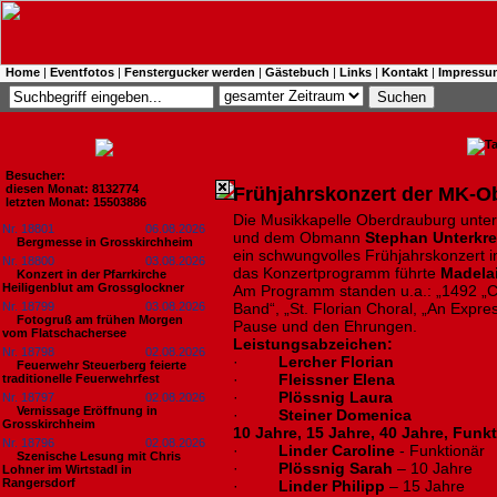
Home
|
Eventfotos
|
Fenstergucker werden
|
Gästebuch
|
Links
|
Kontakt
|
Impressu
Besucher:
diesen Monat: 8132774
Frühjahrskonzert der MK-O
letzten Monat: 15503886
Die Musikkapelle Oberdrauburg unter
Nr. 18801
06.08.2026
und dem Obmann
Stephan Unterkre
Bergmesse in Grosskirchheim
ein schwungvolles Frühjahrskonzert 
Nr. 18800
03.08.2026
das Konzertprogramm führte
Madela
Konzert in der Pfarrkirche
Heiligenblut am Grossglockner
Am Programm standen u.a.: „1492 „Co
Nr. 18799
03.08.2026
Band“, „St. Florian Choral, „An Expre
Fotogruß am frühen Morgen
Pause und den Ehrungen.
vom Flatschachersee
Leistungsabzeichen:
Nr. 18798
02.08.2026
·
Lercher Florian
Feuerwehr Steuerberg feierte
·
Fleissner Elena
traditionelle Feuerwehrfest
·
Plössnig Laura
Nr. 18797
02.08.2026
Vernissage Eröffnung in
·
Steiner Domenica
Grosskirchheim
10 Jahre, 15 Jahre, 40 Jahre, Fun
Nr. 18796
02.08.2026
·
Linder Caroline
- Funktionär
Szenische Lesung mit Chris
·
Plössnig Sarah
– 10 Jahre
Lohner im Wirtstadl in
Rangersdorf
·
Linder Philipp
– 15 Jahre