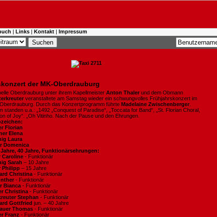
buch
|
Links
|
Kontakt
|
Impressum
skonzert der MK-Oberdrauburg
elle Oberdrauburg unter ihrem Kapellmeister
Anton Thaler
und dem Obmann
erkreuter
veranstaltete am Samstag wieder ein schwungvolles Frühjahrskonzert im
 Oberdrauburg. Durch das Konzertprogramm führte
Madelaine Zwischenberger
.
standen u.a.: „1492 „Conquest of Paradise“, „Toccata for Band“, „St. Florian Choral,
on of Joy“. „Oh Vitinho. Nach der Pause und den Ehrungen.
bzeichen:
r Florian
ner Elena
nig Laura
er Domenica
5 Jahre, 40 Jahre, Funktionärsehrungen:
 Caroline
- Funktionär
nig Sarah
– 10 Jahre
 Philipp
– 15 Jahre
ard Christina
- Funktionär
ünther
- Funktionär
er Bianca
- Funktionär
r Christina
- Funktionär
kreuter Stephan
- Funktionär
ard Gottfried
jun. – 40 Jahre
lauer Thomas
- Funktionär
er Franz
- Funktionär