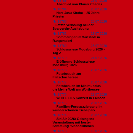
Nr. 18785
26.07.2026
Abschied von Pfarrer Charles
Nr. 18784
26.07.2026
Herz Jesu Kirche – 25 Jahre
Priester
Nr. 18783
25.07.2026
​Letzte Verlosung bei der
Sparverein-Aushebung
Nr. 18782
25.07.2026
Sommeroper im Wirtstadl in
Rangersdorf
Nr. 18780
25.07.2026
Schlosswiese Moosburg 2026 -
Tag 2
Nr. 18779
24.07.2026
Eröffnung Schlosswiese
Moosburg 2026
Nr. 18778
23.07.2026
Fotobesuch am
Flatschachersee
Nr. 18777
23.07.2026
Fotobesuch im Minimundus -
die kleine Welt am Wörthersee
Nr. 18776
22.07.2026
WHITE LIES Konzert in Laibach
Nr. 18775
20.07.2026
Familien-Fotospaziergang im
wunderschönen Tiebelpark
Nr. 18774
20.07.2026
SiniAir 2026: Gelungene
Veranstaltung mit bester
Stimmung /Sinabelkirchen
Nr. 18773
19.07.2026