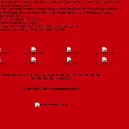
n Dorfschmiede“, „Magic Moments“, „Climb every Mountain“, „Lean on me“, „Moment for
nd „Udo Jürgens Live“.
den: Vizebürgermeister Oberdrauburg
Pucher Siegbert
Blasmusik Bezirksobmann:
er Reinhard
, Ehrenmitglieder:
Bernhard Gottfried
sen. und
Wallner Leonhard
.
lights im Jahr:
 am Hochstadel am 28.7.2024
er Kirchtag am 20.10.2024
stergucker war
Manfred J. Schusser
für Sie unterwegs!
 info@schusserfoto.at - Mobil-Nr: 0650-4020485.
75 137
Nr. 17875 138
Nr. 17875 139
Nr. 17875 140
75 141
Nr. 17875 142
Nr. 17875 143
Nr. 17875 144
:
Vorherige <<
1
|
2
|
3
|
4
|
5
|
6
|
7
|
8
|
9
|
10
|
11
|
12
|
13
|
14
|
15
|
16
|
17
|
18
|
19
|
20
>> Nächste
[ Zurück zu allen Suchergebnissen ]