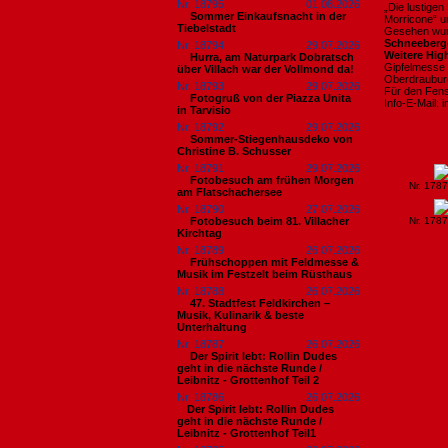
Nr. 18795
01.08.2026
„Die lustige
Sommer Einkaufsnacht in der
Morricone“ u
Tiebelstadt
Gesehen wur
Schneeberg
Nr. 18794
29.07.2026
Weitere High
Hurra, am Naturpark Dobratsch
Gipfelmesse
über Villach war der Vollmond da!
Oberdrauburg
Nr. 18793
29.07.2026
Für den Fen
Fotogruß von der Piazza Unita
Info-E-Mail:
in Tarvisio
Nr. 18792
29.07.2026
Sommer-Stiegenhausdeko von
Christine B. Schusser
Nr. 18791
29.07.2026
Fotobesuch am frühen Morgen
Nr. 178
am Flatschachersee
Nr. 18790
27.07.2026
Fotobesuch beim 81. Villacher
Nr. 178
Kirchtag
Nr. 18789
26.07.2026
Frühschoppen mit Feldmesse &
Musik im Festzelt beim Rüsthaus
Nr. 18788
26.07.2026
47. Stadtfest Feldkirchen –
Musik, Kulinarik & beste
Unterhaltung
Nr. 18787
26.07.2026
Der Spirit lebt: Rollin Dudes
geht in die nächste Runde /
Leibnitz - Grottenhof Teil 2
Nr. 18786
26.07.2026
​Der Spirit lebt: Rollin Dudes
geht in die nächste Runde /
Leibnitz - Grottenhof Teil1