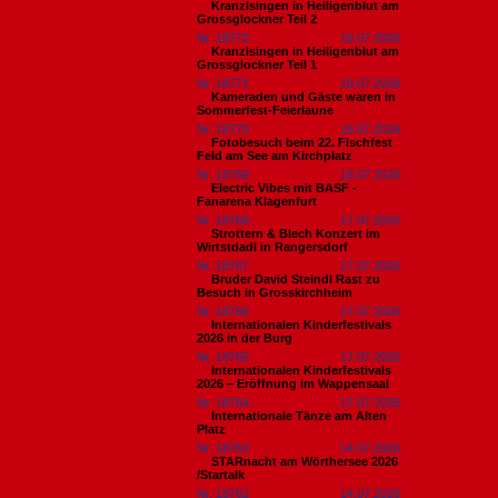
Kranzlsingen in Heiligenblut am
Grossglockner Teil 2
Nr. 18772
19.07.2026
Kranzlsingen in Heiligenblut am
Grossglockner Teil 1
Nr. 18771
19.07.2026
Kameraden und Gäste waren in
Sommerfest-Feierlaune
Nr. 18770
18.07.2026
Fotobesuch beim 22. Fischfest
Feld am See am Kirchplatz
Nr. 18769
18.07.2026
Electric Vibes mit BASF -
Fanarena Klagenfurt
Nr. 18768
17.07.2026
Strottern & Blech Konzert im
Wirtstdadl in Rangersdorf
Nr. 18767
17.07.2026
Bruder David Steindl Rast zu
Besuch in Grosskirchheim
Nr. 18766
17.07.2026
Internationalen Kinderfestivals
2026 in der Burg
Nr. 18765
17.07.2026
Internationalen Kinderfestivals
2026 – Eröffnung im Wappensaal
Nr. 18764
17.07.2026
Internationale Tänze am Alten
Platz
Nr. 18763
14.07.2026
STARnacht am Wörthersee 2026
/Startalk
Nr. 18762
14.07.2026