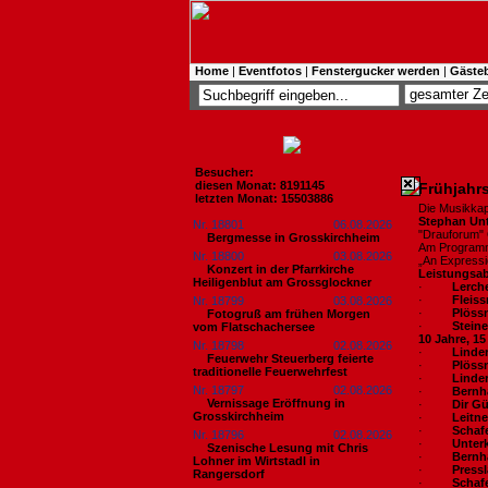
Home
|
Eventfotos
|
Fenstergucker werden
|
Gäste
Besucher:
diesen Monat: 8191145
Frühjahr
letzten Monat: 15503886
Die Musikkap
Stephan Unt
Nr. 18801
06.08.2026
"Drauforum"
Bergmesse in Grosskirchheim
Am Programm 
Nr. 18800
03.08.2026
„An Expressi
Konzert in der Pfarrkirche
Leistungsa
Heiligenblut am Grossglockner
·
Lerche
·
Fleiss
Nr. 18799
03.08.2026
·
Plöss
Fotogruß am frühen Morgen
·
Stein
vom Flatschachersee
10 Jahre, 1
Nr. 18798
02.08.2026
·
Linder
Feuerwehr Steuerberg feierte
·
Plöss
traditionelle Feuerwehrfest
·
Linder
Nr. 18797
02.08.2026
·
Bernh
Vernissage Eröffnung in
·
Dir G
Grosskirchheim
·
Leitn
·
Schafe
Nr. 18796
02.08.2026
·
Unter
Szenische Lesung mit Chris
·
Bernh
Lohner im Wirtstadl in
·
Press
Rangersdorf
·
Schaf