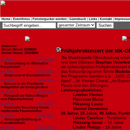
Home
|
Eventfotos
|
Fenstergucker werden
|
Gästebuch
|
Links
|
Kontakt
|
Impressu
Besucher:
diesen Monat: 9238829
Frühjahrskonzert der MK-O
letzten Monat: 15503886
Die Musikkapelle Oberdrauburg unter
Nr. 18802
08.08.2026
und dem Obmann
Stephan Unterkre
Summerklang im Wirtstadl in
ein schwungvolles Frühjahrskonzert 
Rangersdorf
das Konzertprogramm führte
Madela
Nr. 18801
06.08.2026
Bergmesse in Grosskirchheim
Am Programm standen u.a.: „1492 „Co
Nr. 18800
03.08.2026
Band“, „St. Florian Choral, „An Expre
Konzert in der Pfarrkirche
Pause und den Ehrungen.
Heiligenblut am Grossglockner
Leistungsabzeichen:
Nr. 18799
03.08.2026
·
Lercher Florian
Fotogruß am frühen Morgen
·
Fleissner Elena
vom Flatschachersee
·
Plössnig Laura
Nr. 18798
02.08.2026
Feuerwehr Steuerberg feierte
·
Steiner Domenica
traditionelle Feuerwehrfest
10 Jahre, 15 Jahre, 40 Jahre, Fun
Nr. 18797
02.08.2026
·
Linder Caroline
- Funktionär
Vernissage Eröffnung in
·
Plössnig Sarah
– 10 Jahre
Grosskirchheim
·
Linder Philipp
– 15 Jahre
Nr. 18796
02.08.2026