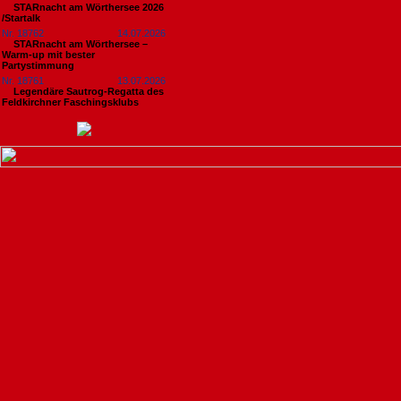
STARnacht am Wörthersee 2026
/Startalk
Nr. 18762
14.07.2026
STARnacht am Wörthersee –
Warm-up mit bester
Partystimmung
Nr. 18761
13.07.2026
Legendäre Sautrog-Regatta des
Feldkirchner Faschingsklubs