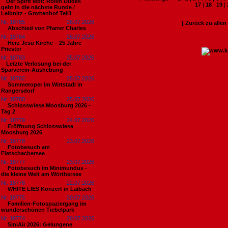
​Der Spirit lebt: Rollin Dudes
17
|
18
|
19
|
geht in die nächste Runde /
Leibnitz - Grottenhof Teil1
Nr. 18785
26.07.2026
[ Zurück zu alle
Abschied von Pfarrer Charles
Nr. 18784
26.07.2026
Herz Jesu Kirche – 25 Jahre
Priester
Nr. 18783
25.07.2026
​Letzte Verlosung bei der
Sparverein-Aushebung
Nr. 18782
25.07.2026
Sommeroper im Wirtstadl in
Rangersdorf
Nr. 18780
25.07.2026
Schlosswiese Moosburg 2026 -
Tag 2
Nr. 18779
24.07.2026
Eröffnung Schlosswiese
Moosburg 2026
Nr. 18778
23.07.2026
Fotobesuch am
Flatschachersee
Nr. 18777
23.07.2026
Fotobesuch im Minimundus -
die kleine Welt am Wörthersee
Nr. 18776
22.07.2026
WHITE LIES Konzert in Laibach
Nr. 18775
20.07.2026
Familien-Fotospaziergang im
wunderschönen Tiebelpark
Nr. 18774
20.07.2026
SiniAir 2026: Gelungene