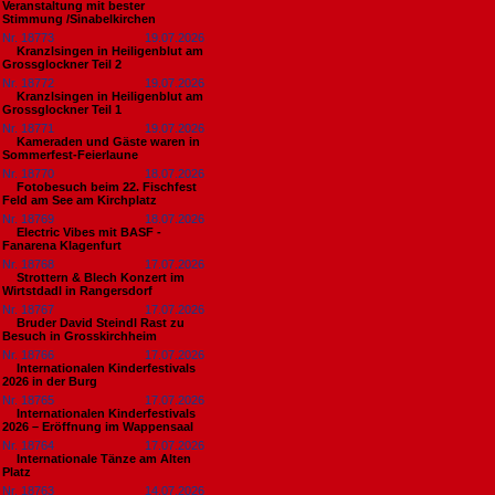
Veranstaltung mit bester
Stimmung /Sinabelkirchen
Nr. 18773
19.07.2026
Kranzlsingen in Heiligenblut am
Grossglockner Teil 2
Nr. 18772
19.07.2026
Kranzlsingen in Heiligenblut am
Grossglockner Teil 1
Nr. 18771
19.07.2026
Kameraden und Gäste waren in
Sommerfest-Feierlaune
Nr. 18770
18.07.2026
Fotobesuch beim 22. Fischfest
Feld am See am Kirchplatz
Nr. 18769
18.07.2026
Electric Vibes mit BASF -
Fanarena Klagenfurt
Nr. 18768
17.07.2026
Strottern & Blech Konzert im
Wirtstdadl in Rangersdorf
Nr. 18767
17.07.2026
Bruder David Steindl Rast zu
Besuch in Grosskirchheim
Nr. 18766
17.07.2026
Internationalen Kinderfestivals
2026 in der Burg
Nr. 18765
17.07.2026
Internationalen Kinderfestivals
2026 – Eröffnung im Wappensaal
Nr. 18764
17.07.2026
Internationale Tänze am Alten
Platz
Nr. 18763
14.07.2026