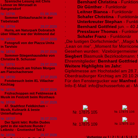
Szenische Lesung mit Chris
·
Bernhard Christina
- Funktion
Lohner im Wirtstadl in
·
Dir Günther
- Funktionär
Rangersdorf
·
Leitner Bianca
- Funktionär
Nr. 18795
01.08.2026
·
Schafer Christina
- Funktionä
Sommer Einkaufsnacht in der
·
Unterkreuter Stephan
- Funkt
Tiebelstadt
·
Bernhard Gottfried
jun. – 40 
Nr. 18794
29.07.2026
Hurra, am Naturpark Dobratsch
·
Presslauer Thomas
- Funktio
über Villach war der Vollmond da!
·
Schafer Franz
- Funktionär
Nr. 18793
29.07.2026
„Die lustigen Dorfschmiede“, „Magic 
Fotogruß von der Piazza Unita
„Lean on me“, „Moment for Morricone
in Tarvisio
Gesehen wurden: Vizebürgermeiste
Nr. 18792
29.07.2026
Sommer-Stiegenhausdeko von
Siegbert
Blasmusik Bezirksobmann:
Christine B. Schusser
Ehrenmitglieder:
Bernhard Gottfrie
Nr. 18791
29.07.2026
Weitere Highlights im Jahr:
Fotobesuch am frühen Morgen
Gipfelmesse am Hochstadel am 28.7
am Flatschachersee
Oberdrauburger Kirchtag am 20.10.2
Nr. 18790
27.07.2026
Für den Fenstergucker war
Manfred 
Fotobesuch beim 81. Villacher
Kirchtag
Info-E-Mail: info@schusserfoto.at - 
Nr. 18789
26.07.2026
Frühschoppen mit Feldmesse &
Musik im Festzelt beim Rüsthaus
Nr. 18788
26.07.2026
47. Stadtfest Feldkirchen –
Musik, Kulinarik & beste
Nr. 17875 105
Nr. 17875 106
Unterhaltung
Nr. 18787
26.07.2026
Der Spirit lebt: Rollin Dudes
Nr. 17875 109
Nr. 17875 110
geht in die nächste Runde /
Leibnitz - Grottenhof Teil 2
Nr. 18786
26.07.2026
:
Vorherige <<
1
|
2
|
3
|
4
|
5
|
6
|
7