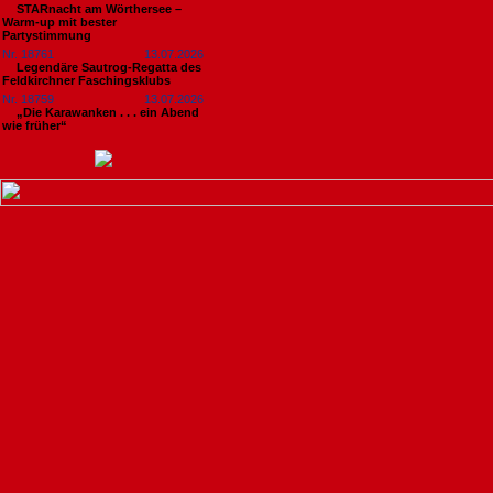
STARnacht am Wörthersee –
Warm-up mit bester
Partystimmung
Nr. 18761
13.07.2026
Legendäre Sautrog-Regatta des
Feldkirchner Faschingsklubs
Nr. 18759
13.07.2026
„Die Karawanken . . . ein Abend
wie früher“