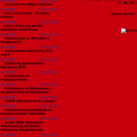
Nr. 18785
26.07.2026
17
|
18
|
19
|
Abschied von Pfarrer Charles
Nr. 18784
26.07.2026
Herz Jesu Kirche – 25 Jahre
[ Zurück zu alle
Priester
Nr. 18783
25.07.2026
​Letzte Verlosung bei der
Sparverein-Aushebung
Nr. 18782
25.07.2026
Sommeroper im Wirtstadl in
Rangersdorf
Nr. 18780
25.07.2026
Schlosswiese Moosburg 2026 -
Tag 2
Nr. 18779
24.07.2026
Eröffnung Schlosswiese
Moosburg 2026
Nr. 18778
23.07.2026
Fotobesuch am
Flatschachersee
Nr. 18777
23.07.2026
Fotobesuch im Minimundus -
die kleine Welt am Wörthersee
Nr. 18776
22.07.2026
WHITE LIES Konzert in Laibach
Nr. 18775
20.07.2026
Familien-Fotospaziergang im
wunderschönen Tiebelpark
Nr. 18774
20.07.2026
SiniAir 2026: Gelungene
Veranstaltung mit bester
Stimmung /Sinabelkirchen
Nr. 18773
19.07.2026