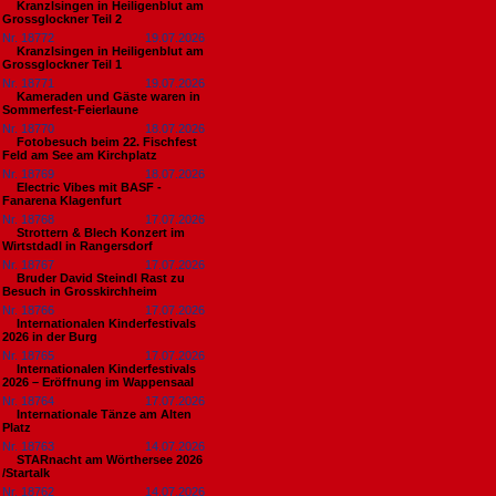
Kranzlsingen in Heiligenblut am
Grossglockner Teil 2
Nr. 18772
19.07.2026
Kranzlsingen in Heiligenblut am
Grossglockner Teil 1
Nr. 18771
19.07.2026
Kameraden und Gäste waren in
Sommerfest-Feierlaune
Nr. 18770
18.07.2026
Fotobesuch beim 22. Fischfest
Feld am See am Kirchplatz
Nr. 18769
18.07.2026
Electric Vibes mit BASF -
Fanarena Klagenfurt
Nr. 18768
17.07.2026
Strottern & Blech Konzert im
Wirtstdadl in Rangersdorf
Nr. 18767
17.07.2026
Bruder David Steindl Rast zu
Besuch in Grosskirchheim
Nr. 18766
17.07.2026
Internationalen Kinderfestivals
2026 in der Burg
Nr. 18765
17.07.2026
Internationalen Kinderfestivals
2026 – Eröffnung im Wappensaal
Nr. 18764
17.07.2026
Internationale Tänze am Alten
Platz
Nr. 18763
14.07.2026
STARnacht am Wörthersee 2026
/Startalk
Nr. 18762
14.07.2026