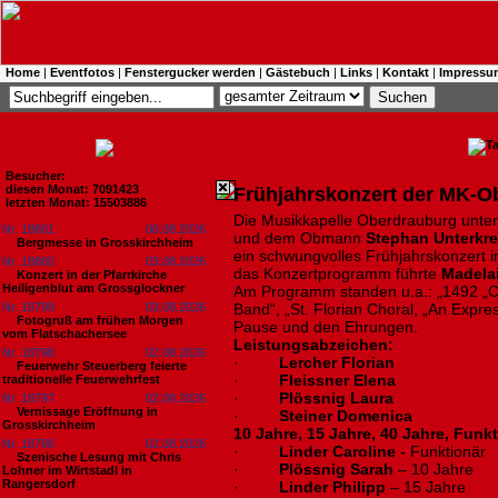
Home
|
Eventfotos
|
Fenstergucker werden
|
Gästebuch
|
Links
|
Kontakt
|
Impressu
Besucher:
diesen Monat: 7091423
Frühjahrskonzert der MK-O
letzten Monat: 15503886
Die Musikkapelle Oberdrauburg unter
Nr. 18801
06.08.2026
und dem Obmann
Stephan Unterkre
Bergmesse in Grosskirchheim
ein schwungvolles Frühjahrskonzert 
Nr. 18800
03.08.2026
das Konzertprogramm führte
Madela
Konzert in der Pfarrkirche
Heiligenblut am Grossglockner
Am Programm standen u.a.: „1492 „Co
Nr. 18799
03.08.2026
Band“, „St. Florian Choral, „An Expre
Fotogruß am frühen Morgen
Pause und den Ehrungen.
vom Flatschachersee
Leistungsabzeichen:
Nr. 18798
02.08.2026
·
Lercher Florian
Feuerwehr Steuerberg feierte
·
Fleissner Elena
traditionelle Feuerwehrfest
·
Plössnig Laura
Nr. 18797
02.08.2026
Vernissage Eröffnung in
·
Steiner Domenica
Grosskirchheim
10 Jahre, 15 Jahre, 40 Jahre, Fun
Nr. 18796
02.08.2026
·
Linder Caroline
- Funktionär
Szenische Lesung mit Chris
·
Plössnig Sarah
– 10 Jahre
Lohner im Wirtstadl in
Rangersdorf
·
Linder Philipp
– 15 Jahre