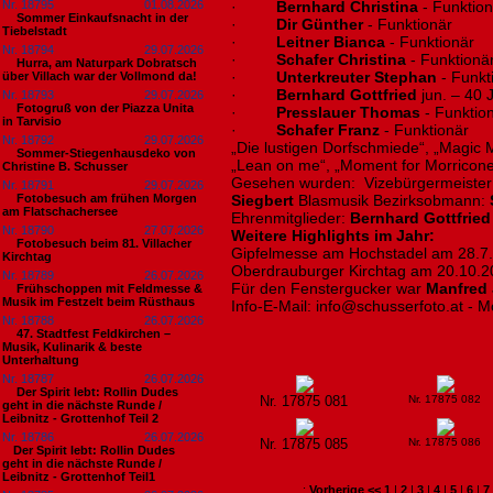
Nr. 18795
01.08.2026
·
Bernhard Christina
- Funktion
Sommer Einkaufsnacht in der
·
Dir Günther
- Funktionär
Tiebelstadt
·
Leitner Bianca
- Funktionär
Nr. 18794
29.07.2026
·
Schafer Christina
- Funktionä
Hurra, am Naturpark Dobratsch
·
Unterkreuter Stephan
- Funkt
über Villach war der Vollmond da!
·
Bernhard Gottfried
jun. – 40 
Nr. 18793
29.07.2026
Fotogruß von der Piazza Unita
·
Presslauer Thomas
- Funktio
in Tarvisio
·
Schafer Franz
- Funktionär
Nr. 18792
29.07.2026
„Die lustigen Dorfschmiede“, „Magic 
Sommer-Stiegenhausdeko von
„Lean on me“, „Moment for Morricone
Christine B. Schusser
Gesehen wurden: Vizebürgermeiste
Nr. 18791
29.07.2026
Fotobesuch am frühen Morgen
Siegbert
Blasmusik Bezirksobmann:
am Flatschachersee
Ehrenmitglieder:
Bernhard Gottfrie
Nr. 18790
27.07.2026
Weitere Highlights im Jahr:
Fotobesuch beim 81. Villacher
Gipfelmesse am Hochstadel am 28.7
Kirchtag
Oberdrauburger Kirchtag am 20.10.2
Nr. 18789
26.07.2026
Für den Fenstergucker war
Manfred 
Frühschoppen mit Feldmesse &
Musik im Festzelt beim Rüsthaus
Info-E-Mail: info@schusserfoto.at - 
Nr. 18788
26.07.2026
47. Stadtfest Feldkirchen –
Musik, Kulinarik & beste
Unterhaltung
Nr. 18787
26.07.2026
Der Spirit lebt: Rollin Dudes
Nr. 17875 081
Nr. 17875 082
geht in die nächste Runde /
Leibnitz - Grottenhof Teil 2
Nr. 18786
26.07.2026
Nr. 17875 085
Nr. 17875 086
​Der Spirit lebt: Rollin Dudes
geht in die nächste Runde /
Leibnitz - Grottenhof Teil1
:
Vorherige <<
1
|
2
|
3
|
4
|
5
|
6
|
7