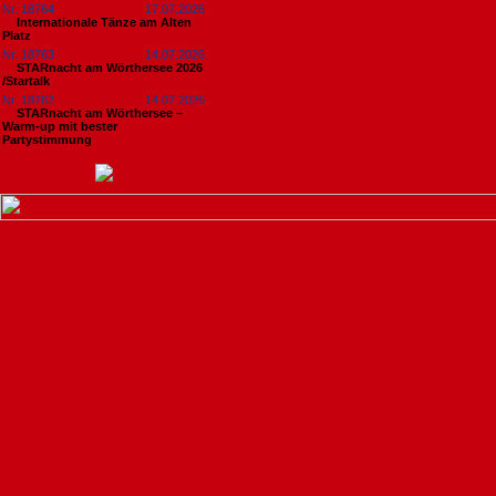
Nr. 18764
17.07.2026
Internationale Tänze am Alten
Platz
Nr. 18763
14.07.2026
STARnacht am Wörthersee 2026
/Startalk
Nr. 18762
14.07.2026
STARnacht am Wörthersee –
Warm-up mit bester
Partystimmung