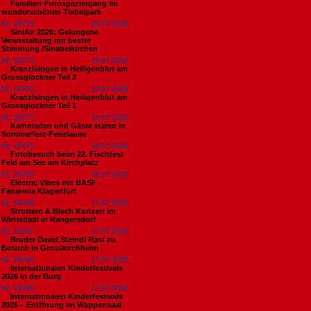
Familien-Fotospaziergang im
wunderschönen Tiebelpark
Nr. 18774
20.07.2026
SiniAir 2026: Gelungene
Veranstaltung mit bester
Stimmung /Sinabelkirchen
Nr. 18773
19.07.2026
Kranzlsingen in Heiligenblut am
Grossglockner Teil 2
Nr. 18772
19.07.2026
Kranzlsingen in Heiligenblut am
Grossglockner Teil 1
Nr. 18771
19.07.2026
Kameraden und Gäste waren in
Sommerfest-Feierlaune
Nr. 18770
18.07.2026
Fotobesuch beim 22. Fischfest
Feld am See am Kirchplatz
Nr. 18769
18.07.2026
Electric Vibes mit BASF -
Fanarena Klagenfurt
Nr. 18768
17.07.2026
Strottern & Blech Konzert im
Wirtstdadl in Rangersdorf
Nr. 18767
17.07.2026
Bruder David Steindl Rast zu
Besuch in Grosskirchheim
Nr. 18766
17.07.2026
Internationalen Kinderfestivals
2026 in der Burg
Nr. 18765
17.07.2026
Internationalen Kinderfestivals
2026 – Eröffnung im Wappensaal