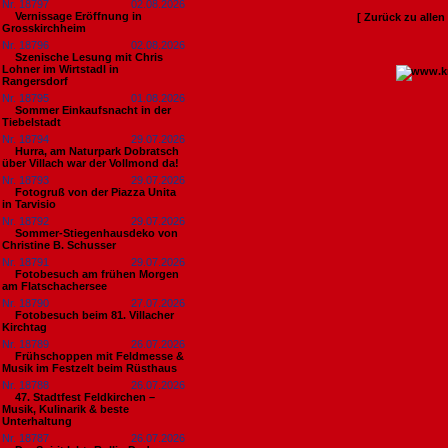
Nr. 18797
02.08.2026
Vernissage Eröffnung in
[ Zurück zu alle
Grosskirchheim
Nr. 18796
02.08.2026
Szenische Lesung mit Chris
Lohner im Wirtstadl in
Rangersdorf
Nr. 18795
01.08.2026
Sommer Einkaufsnacht in der
Tiebelstadt
Nr. 18794
29.07.2026
Hurra, am Naturpark Dobratsch
über Villach war der Vollmond da!
Nr. 18793
29.07.2026
Fotogruß von der Piazza Unita
in Tarvisio
Nr. 18792
29.07.2026
Sommer-Stiegenhausdeko von
Christine B. Schusser
Nr. 18791
29.07.2026
Fotobesuch am frühen Morgen
am Flatschachersee
Nr. 18790
27.07.2026
Fotobesuch beim 81. Villacher
Kirchtag
Nr. 18789
26.07.2026
Frühschoppen mit Feldmesse &
Musik im Festzelt beim Rüsthaus
Nr. 18788
26.07.2026
47. Stadtfest Feldkirchen –
Musik, Kulinarik & beste
Unterhaltung
Nr. 18787
26.07.2026