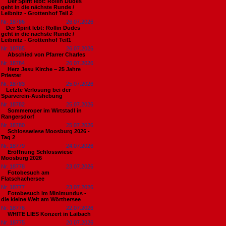
Der Spirit lebt: Rollin Dudes
geht in die nächste Runde /
Leibnitz - Grottenhof Teil 2
Nr. 18786
26.07.2026
​Der Spirit lebt: Rollin Dudes
geht in die nächste Runde /
Leibnitz - Grottenhof Teil1
Nr. 18785
26.07.2026
Abschied von Pfarrer Charles
Nr. 18784
26.07.2026
Herz Jesu Kirche – 25 Jahre
Priester
Nr. 18783
25.07.2026
​Letzte Verlosung bei der
Sparverein-Aushebung
Nr. 18782
25.07.2026
Sommeroper im Wirtstadl in
Rangersdorf
Nr. 18780
25.07.2026
Schlosswiese Moosburg 2026 -
Tag 2
Nr. 18779
24.07.2026
Eröffnung Schlosswiese
Moosburg 2026
Nr. 18778
23.07.2026
Fotobesuch am
Flatschachersee
Nr. 18777
23.07.2026
Fotobesuch im Minimundus -
die kleine Welt am Wörthersee
Nr. 18776
22.07.2026
WHITE LIES Konzert in Laibach
Nr. 18775
20.07.2026