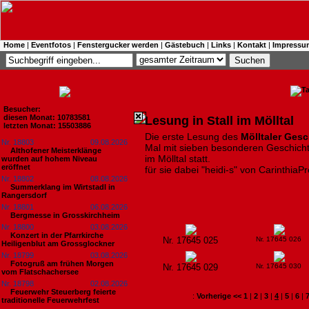
Home
|
Eventfotos
|
Fenstergucker werden
|
Gästebuch
|
Links
|
Kontakt
|
Impressu
Besucher:
diesen Monat: 10783581
Lesung in Stall im Mölltal
letzten Monat: 15503886
Die erste Lesung des
Mölltaler Gesc
Nr. 18803
09.08.2026
Mal mit sieben besonderen Geschicht
Althofener Meisterklänge
im Mölltal statt.
wurden auf hohem Niveau
eröffnet
für sie dabei "heidi-s" von CarinthiaP
Nr. 18802
08.08.2026
Summerklang im Wirtstadl in
Rangersdorf
Nr. 18801
06.08.2026
Bergmesse in Grosskirchheim
Nr. 18800
03.08.2026
Konzert in der Pfarrkirche
Nr. 17645 025
Nr. 17645 026
Heiligenblut am Grossglockner
Nr. 18799
03.08.2026
Fotogruß am frühen Morgen
Nr. 17645 029
Nr. 17645 030
vom Flatschachersee
Nr. 18798
02.08.2026
Feuerwehr Steuerberg feierte
:
Vorherige <<
1
|
2
|
3
|
4
|
5
|
6
|
traditionelle Feuerwehrfest