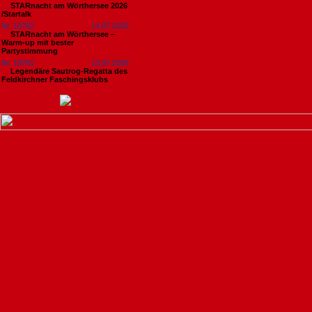
STARnacht am Wörthersee 2026
/Startalk
Nr. 18762
14.07.2026
STARnacht am Wörthersee –
Warm-up mit bester
Partystimmung
Nr. 18761
13.07.2026
Legendäre Sautrog-Regatta des
Feldkirchner Faschingsklubs