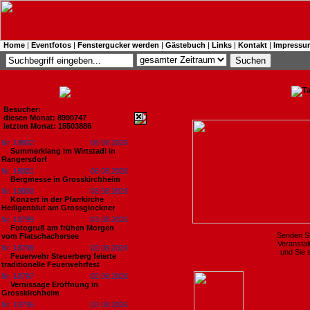
Home
|
Eventfotos
|
Fenstergucker werden
|
Gästebuch
|
Links
|
Kontakt
|
Impressu
Besucher:
diesen Monat: 8990747
letzten Monat: 15503886
Nr. 18802
08.08.2026
Summerklang im Wirtstadl in
Rangersdorf
Nr. 18801
06.08.2026
Bergmesse in Grosskirchheim
Nr. 18800
03.08.2026
Konzert in der Pfarrkirche
Heiligenblut am Grossglockner
Nr. 18799
03.08.2026
Fotogruß am frühen Morgen
Senden Si
vom Flatschachersee
Veranstal
Nr. 18798
02.08.2026
und Sie s
Feuerwehr Steuerberg feierte
traditionelle Feuerwehrfest
Nr. 18797
02.08.2026
Vernissage Eröffnung in
Grosskirchheim
Nr. 18796
02.08.2026