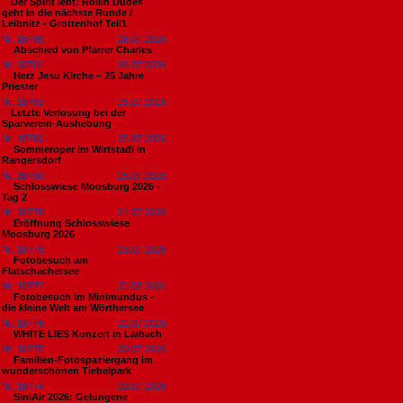
​Der Spirit lebt: Rollin Dudes
geht in die nächste Runde /
Leibnitz - Grottenhof Teil1
Nr. 18785
26.07.2026
Abschied von Pfarrer Charles
Nr. 18784
26.07.2026
Herz Jesu Kirche – 25 Jahre
Priester
Nr. 18783
25.07.2026
​Letzte Verlosung bei der
Sparverein-Aushebung
Nr. 18782
25.07.2026
Sommeroper im Wirtstadl in
Rangersdorf
Nr. 18780
25.07.2026
Schlosswiese Moosburg 2026 -
Tag 2
Nr. 18779
24.07.2026
Eröffnung Schlosswiese
Moosburg 2026
Nr. 18778
23.07.2026
Fotobesuch am
Flatschachersee
Nr. 18777
23.07.2026
Fotobesuch im Minimundus -
die kleine Welt am Wörthersee
Nr. 18776
22.07.2026
WHITE LIES Konzert in Laibach
Nr. 18775
20.07.2026
Familien-Fotospaziergang im
wunderschönen Tiebelpark
Nr. 18774
20.07.2026
SiniAir 2026: Gelungene