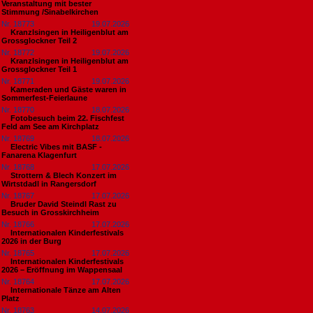
Veranstaltung mit bester
Stimmung /Sinabelkirchen
Nr. 18773
19.07.2026
Kranzlsingen in Heiligenblut am
Grossglockner Teil 2
Nr. 18772
19.07.2026
Kranzlsingen in Heiligenblut am
Grossglockner Teil 1
Nr. 18771
19.07.2026
Kameraden und Gäste waren in
Sommerfest-Feierlaune
Nr. 18770
18.07.2026
Fotobesuch beim 22. Fischfest
Feld am See am Kirchplatz
Nr. 18769
18.07.2026
Electric Vibes mit BASF -
Fanarena Klagenfurt
Nr. 18768
17.07.2026
Strottern & Blech Konzert im
Wirtstdadl in Rangersdorf
Nr. 18767
17.07.2026
Bruder David Steindl Rast zu
Besuch in Grosskirchheim
Nr. 18766
17.07.2026
Internationalen Kinderfestivals
2026 in der Burg
Nr. 18765
17.07.2026
Internationalen Kinderfestivals
2026 – Eröffnung im Wappensaal
Nr. 18764
17.07.2026
Internationale Tänze am Alten
Platz
Nr. 18763
14.07.2026